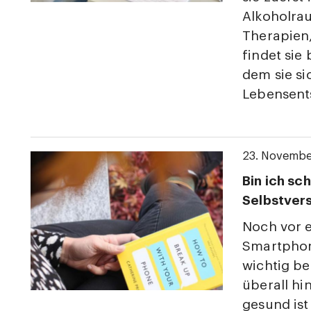
Alkoholrau
Therapien,
findet sie
dem sie si
Lebensent
23. Novemb
Bin ich sc
Selbstver
Noch vor 
Smartphone
wichtig be
überall hi
gesund ist