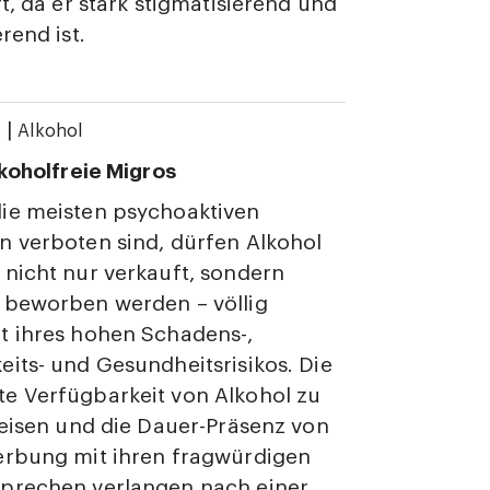
rt, da er stark stigmatisierend und
rend ist.
|
2
Alkohol
lkoholfreie Migros
ie meisten psychoaktiven
 verboten sind, dürfen Alkohol
nicht nur verkauft, sondern
 beworben werden – völlig
t ihres hohen Schadens-,
its- und Gesundheitsrisikos. Die
e Verfügbarkeit von Alkohol zu
reisen und die Dauer-Präsenz von
erbung mit ihren fragwürdigen
prechen verlangen nach einer