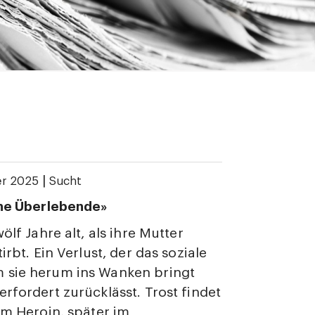
|
er 2025
Sucht
ine Überlebende»
wölf Jahre alt, als ihre Mutter
tirbt. Ein Verlust, der das soziale
 sie herum ins Wanken bringt
erfordert zurücklässt. Trost findet
 im Heroin, später im