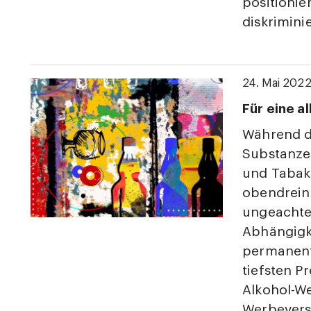
positionie
diskriminie
24. Mai 202
Für eine a
Während d
Substanzen
und Tabak 
obendrein
ungeachte
Abhängigke
permanent
tiefsten P
Alkohol-W
Werbevers