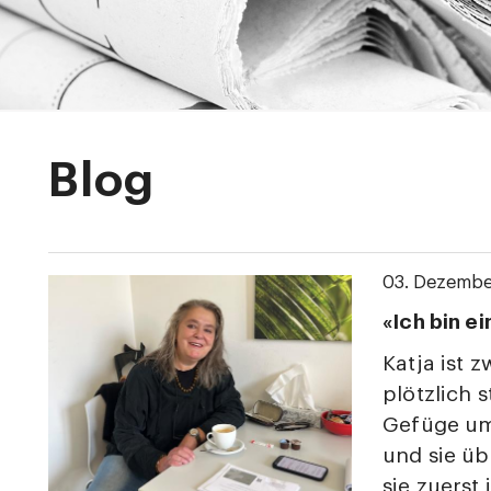
Blog
03. Dezemb
«Ich bin e
Katja ist z
plötzlich s
Gefüge um
und sie üb
sie zuerst