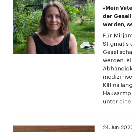
«Mein Vate
der Gesell
werden, se
Für Mirjam
Stigmatisi
Gesellscha
werden, ei
Abhängigke
medizinis
Kälins lang
Hausarztpra
unter ein
24. Juni 202