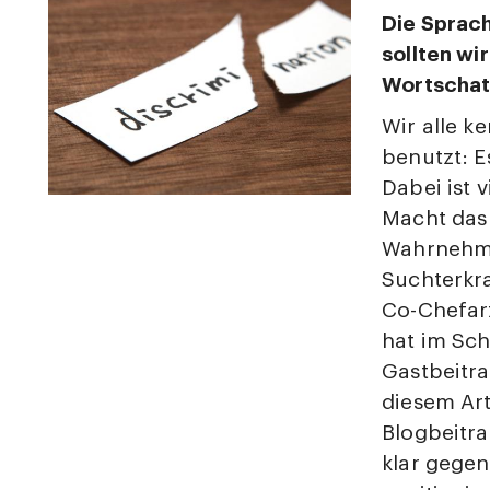
Die Sprach
sollten wi
Wortschat
Wir alle k
benutzt: E
Dabei ist 
Macht das 
Wahrnehmu
Suchterkr
Co-Chefarz
hat im Sch
Gastbeitra
diesem Art
Blogbeitra
klar gegen