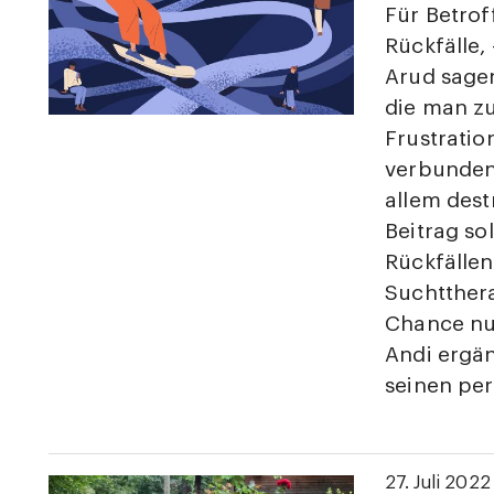
Für Betro
Rückfälle, 
Arud sagen
die man zu
Frustratio
verbunden
allem dest
Beitrag so
Rückfällen
Suchtthera
Chance nu
Andi ergän
seinen pe
27. Juli 2022