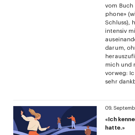
vom Buch 
phone» (w
Schluss), 
intensiv 
auseinande
darum, oh
herauszufi
mich und 
vorweg: Ic
sehr dankb
09. Septemb
«Ich kenne
hatte.»