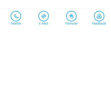
Telefon
E-Mail
Formular
Feedback
Kontakt
058 360 50 00
arud@arud.ch
Online-Anmeldung
Standort
Zürich