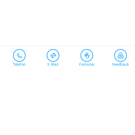
Telefon
E-Mail
Formular
Feedback
Kontakt
058 360 50 00
arud@arud.ch