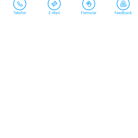
Telefon
E-Mail
Formular
Feedback
Kontakt
058 360 50 00
arud@arud.ch
Online-Anmeldung
Standort
Zürich
Schützengasse 31
8001 Zürich