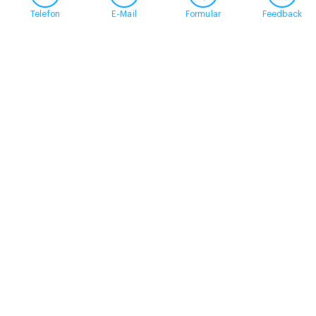
Telefon
E-Mail
Formular
Feedback
Kontakt
058 360 50 00
arud@arud.ch
Online-Anmeldung
Standort
Zürich
Schützengasse 31
8001 Zürich