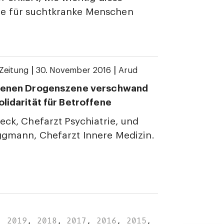
 für suchtkranke Menschen
|
|
Zeitung
30. November 2016
Arud
ffenen Drogenszene verschwand
olidarität für Betroffene
Beck, Chefarzt Psychiatrie, und
ggmann, Chefarzt Innere Medizin.
,
2019
,
2018
,
2017
,
2016
,
2015
,