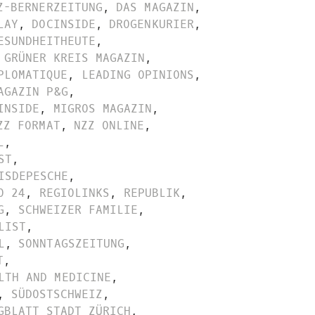
Z-BERNERZEITUNG
,
DAS MAGAZIN
,
LAY
,
DOCINSIDE
,
DROGENKURIER
,
ESUNDHEITHEUTE
,
GRÜNER KREIS MAGAZIN
,
PLOMATIQUE
,
LEADING OPINIONS
,
AGAZIN P&G
,
INSIDE
,
MIGROS MAGAZIN
,
ZZ FORMAT
,
NZZ ONLINE
,
L
,
ST
,
ISDEPESCHE
,
O 24
,
REGIOLINKS
,
REPUBLIK
,
G
,
SCHWEIZER FAMILIE
,
LIST
,
L
,
SONNTAGSZEITUNG
,
T
,
LTH AND MEDICINE
,
,
SÜDOSTSCHWEIZ
,
GBLATT STADT ZÜRICH
,