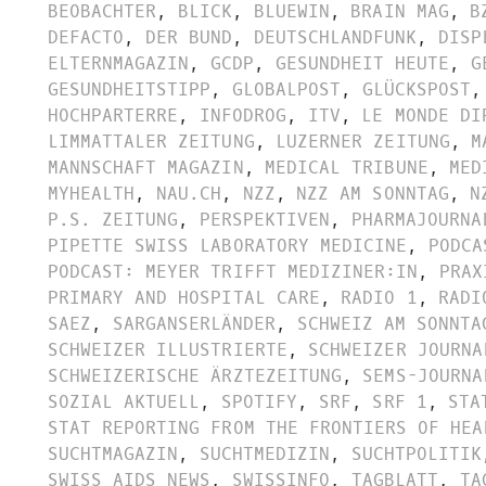
BEOBACHTER
,
BLICK
,
BLUEWIN
,
BRAIN MAG
,
B
DEFACTO
,
DER BUND
,
DEUTSCHLANDFUNK
,
DISP
ELTERNMAGAZIN
,
GCDP
,
GESUNDHEIT HEUTE
,
G
GESUNDHEITSTIPP
,
GLOBALPOST
,
GLÜCKSPOST
,
HOCHPARTERRE
,
INFODROG
,
ITV
,
LE MONDE DI
LIMMATTALER ZEITUNG
,
LUZERNER ZEITUNG
,
M
MANNSCHAFT MAGAZIN
,
MEDICAL TRIBUNE
,
MED
MYHEALTH
,
NAU.CH
,
NZZ
,
NZZ AM SONNTAG
,
N
P.S. ZEITUNG
,
PERSPEKTIVEN
,
PHARMAJOURNA
PIPETTE SWISS LABORATORY MEDICINE
,
PODCA
PODCAST: MEYER TRIFFT MEDIZINER:IN
,
PRAX
PRIMARY AND HOSPITAL CARE
,
RADIO 1
,
RADI
SAEZ
,
SARGANSERLÄNDER
,
SCHWEIZ AM SONNTA
SCHWEIZER ILLUSTRIERTE
,
SCHWEIZER JOURNA
SCHWEIZERISCHE ÄRZTEZEITUNG
,
SEMS-JOURNA
SOZIAL AKTUELL
,
SPOTIFY
,
SRF
,
SRF 1
,
STA
STAT REPORTING FROM THE FRONTIERS OF HEA
SUCHTMAGAZIN
,
SUCHTMEDIZIN
,
SUCHTPOLITIK
SWISS AIDS NEWS
,
SWISSINFO
,
TAGBLATT
,
TA