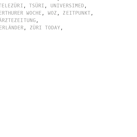
TELEZÜRI
,
TSÜRI
,
UNIVERSIMED
,
ERTHURER WOCHE
,
WOZ
,
ZEITPUNKT
,
ÄRZTEZEITUNG
,
ERLÄNDER
,
ZÜRI TODAY
,