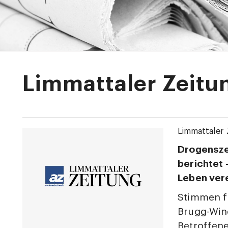
Limmattaler Zeitu
Limmattaler 
Drogenszen
berichtet
Leben ver
Stimmen f
Brugg-Wind
Betroffene