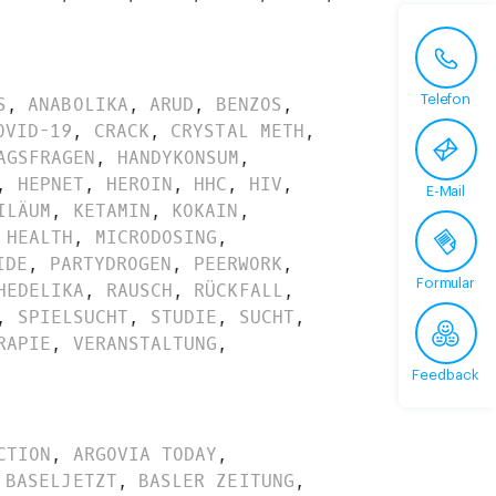
Telefon
S
,
ANABOLIKA
,
ARUD
,
BENZOS
,
OVID-19
,
CRACK
,
CRYSTAL METH
,
AGSFRAGEN
,
HANDYKONSUM
,
,
HEPNET
,
HEROIN
,
HHC
,
HIV
,
E-Mail
ILÄUM
,
KETAMIN
,
KOKAIN
,
 HEALTH
,
MICRODOSING
,
IDE
,
PARTYDROGEN
,
PEERWORK
,
Formular
HEDELIKA
,
RAUSCH
,
RÜCKFALL
,
,
SPIELSUCHT
,
STUDIE
,
SUCHT
,
RAPIE
,
VERANSTALTUNG
,
Feedback
CTION
,
ARGOVIA TODAY
,
BASELJETZT
,
BASLER ZEITUNG
,