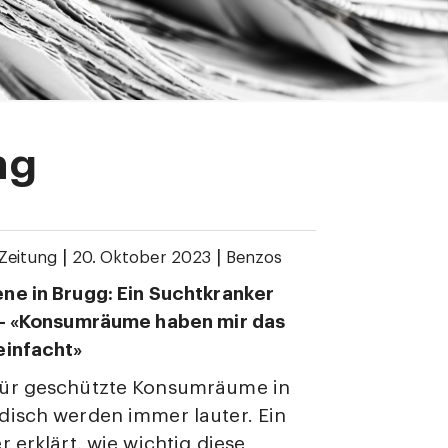
ng
|
|
Zeitung
20. Oktober 2023
Benzos
e in Brugg: Ein Suchtkranker
 – «Konsumräume haben mir das
einfacht»
ür geschützte Konsumräume in
isch werden immer lauter. Ein
r erklärt, wie wichtig diese