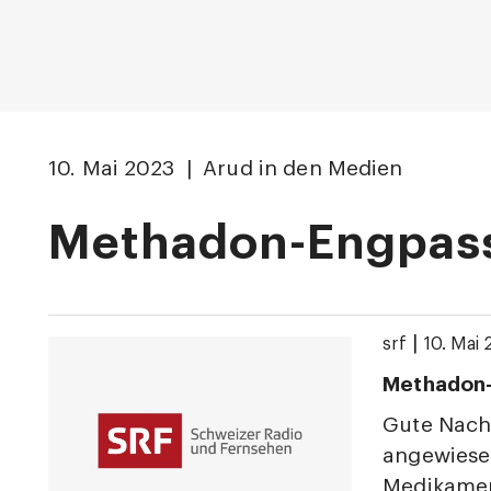
10. Mai 2023 | Arud in den Medien
Methadon-Engpas
|
srf
10. Mai
Methadon
Gute Nachr
angewiesen
Medikamen