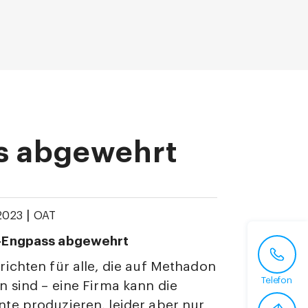
s abgewehrt
|
 2023
OAT
-Engpass abgewehrt
ichten für alle, die auf Methadon
Telefon
 sind – eine Firma kann die
te produzieren, leider aber nur