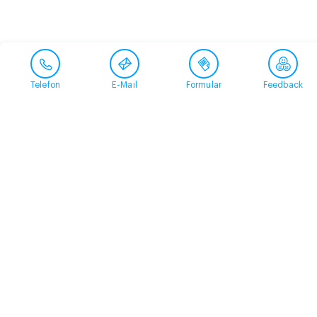
Telefon
E-Mail
Formular
Feedback
Kontakt
058 360 50 00
arud@arud.ch
Online-Anmeldung
Standort