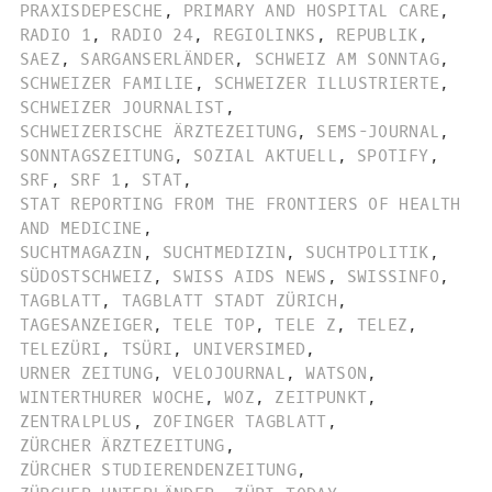
PRAXISDEPESCHE
,
PRIMARY AND HOSPITAL CARE
,
RADIO 1
,
RADIO 24
,
REGIOLINKS
,
REPUBLIK
,
SAEZ
,
SARGANSERLÄNDER
,
SCHWEIZ AM SONNTAG
,
SCHWEIZER FAMILIE
,
SCHWEIZER ILLUSTRIERTE
,
SCHWEIZER JOURNALIST
,
SCHWEIZERISCHE ÄRZTEZEITUNG
,
SEMS-JOURNAL
,
SONNTAGSZEITUNG
,
SOZIAL AKTUELL
,
SPOTIFY
,
SRF
,
SRF 1
,
STAT
,
STAT REPORTING FROM THE FRONTIERS OF HEALTH
AND MEDICINE
,
SUCHTMAGAZIN
,
SUCHTMEDIZIN
,
SUCHTPOLITIK
,
SÜDOSTSCHWEIZ
,
SWISS AIDS NEWS
,
SWISSINFO
,
TAGBLATT
,
TAGBLATT STADT ZÜRICH
,
TAGESANZEIGER
,
TELE TOP
,
TELE Z
,
TELEZ
,
TELEZÜRI
,
TSÜRI
,
UNIVERSIMED
,
URNER ZEITUNG
,
VELOJOURNAL
,
WATSON
,
WINTERTHURER WOCHE
,
WOZ
,
ZEITPUNKT
,
ZENTRALPLUS
,
ZOFINGER TAGBLATT
,
ZÜRCHER ÄRZTEZEITUNG
,
ZÜRCHER STUDIERENDENZEITUNG
,