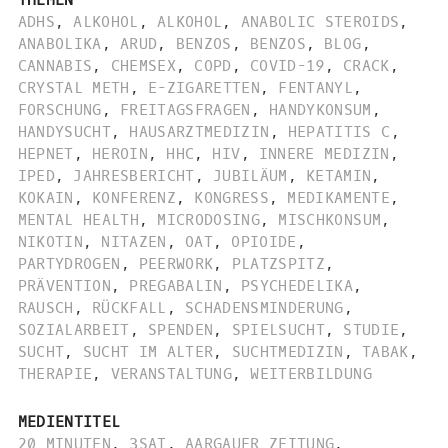
ADHS
,
ALKOHOL
,
ALKOHOL
,
ANABOLIC STEROIDS
,
ANABOLIKA
,
ARUD
,
BENZOS
,
BENZOS
,
BLOG
,
CANNABIS
,
CHEMSEX
,
COPD
,
COVID-19
,
CRACK
,
CRYSTAL METH
,
E-ZIGARETTEN
,
FENTANYL
,
FORSCHUNG
,
FREITAGSFRAGEN
,
HANDYKONSUM
,
HANDYSUCHT
,
HAUSARZTMEDIZIN
,
HEPATITIS C
,
HEPNET
,
HEROIN
,
HHC
,
HIV
,
INNERE MEDIZIN
,
IPED
,
JAHRESBERICHT
,
JUBILÄUM
,
KETAMIN
,
KOKAIN
,
KONFERENZ
,
KONGRESS
,
MEDIKAMENTE
,
MENTAL HEALTH
,
MICRODOSING
,
MISCHKONSUM
,
NIKOTIN
,
NITAZEN
,
OAT
,
OPIOIDE
,
PARTYDROGEN
,
PEERWORK
,
PLATZSPITZ
,
PRÄVENTION
,
PREGABALIN
,
PSYCHEDELIKA
,
RAUSCH
,
RÜCKFALL
,
SCHADENSMINDERUNG
,
SOZIALARBEIT
,
SPENDEN
,
SPIELSUCHT
,
STUDIE
,
SUCHT
,
SUCHT IM ALTER
,
SUCHTMEDIZIN
,
TABAK
,
THERAPIE
,
VERANSTALTUNG
,
WEITERBILDUNG
MEDIENTITEL
20 MINUTEN
,
3SAT
,
AARGAUER ZEITUNG
,