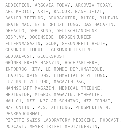
ADDICTION
,
ARGOVIA TODAY
,
ARGOVIA TODAY
,
ARS MEDICI
,
ARTE
,
BAJOUR
,
BASELJETZT
,
BASLER ZEITUNG
,
BEOBACHTER
,
BLICK
,
BLUEWIN
,
BRAIN MAG
,
BZ-BERNERZEITUNG
,
DAS MAGAZIN
,
DEFACTO
,
DER BUND
,
DEUTSCHLANDFUNK
,
DISPLAY
,
DOCINSIDE
,
DROGENKURIER
,
ELTERNMAGAZIN
,
GCDP
,
GESUNDHEIT HEUTE
,
GESUNDHEITHEUTE
,
GESUNDHEITSTIPP
,
GLOBALPOST
,
GLÜCKSPOST
,
GRÜNER KREIS MAGAZIN
,
HOCHPARTERRE
,
INFODROG
,
ITV
,
LE MONDE DIPLOMATIQUE
,
LEADING OPINIONS
,
LIMMATTALER ZEITUNG
,
LUZERNER ZEITUNG
,
MAGAZIN P&G
,
MANNSCHAFT MAGAZIN
,
MEDICAL TRIBUNE
,
MEDINSIDE
,
MIGROS MAGAZIN
,
MYHEALTH
,
NAU.CH
,
NZZ
,
NZZ AM SONNTAG
,
NZZ FORMAT
,
NZZ ONLINE
,
P.S. ZEITUNG
,
PERSPEKTIVEN
,
PHARMAJOURNAL
,
PIPETTE SWISS LABORATORY MEDICINE
,
PODCAST
,
PODCAST: MEYER TRIFFT MEDIZINER:IN
,