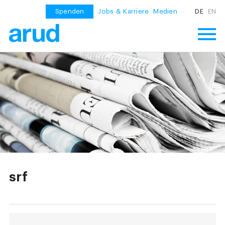
Spenden
Jobs & Karriere
Medien
DE
EN
srf