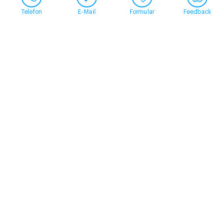
Telefon
E-Mail
Formular
Feedback
Kontakt
058 360 50 00
arud@arud.ch
Online-Anmeldung
Standort
Zürich
Schützengasse 31
8001 Zürich