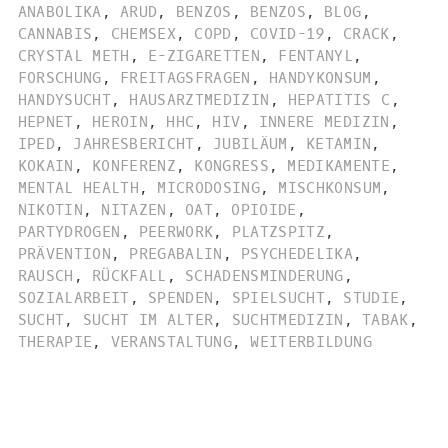
ANABOLIKA
,
ARUD
,
BENZOS
,
BENZOS
,
BLOG
,
CANNABIS
,
CHEMSEX
,
COPD
,
COVID-19
,
CRACK
,
CRYSTAL METH
,
E-ZIGARETTEN
,
FENTANYL
,
FORSCHUNG
,
FREITAGSFRAGEN
,
HANDYKONSUM
,
HANDYSUCHT
,
HAUSARZTMEDIZIN
,
HEPATITIS C
,
HEPNET
,
HEROIN
,
HHC
,
HIV
,
INNERE MEDIZIN
,
IPED
,
JAHRESBERICHT
,
JUBILÄUM
,
KETAMIN
,
KOKAIN
,
KONFERENZ
,
KONGRESS
,
MEDIKAMENTE
,
MENTAL HEALTH
,
MICRODOSING
,
MISCHKONSUM
,
NIKOTIN
,
NITAZEN
,
OAT
,
OPIOIDE
,
PARTYDROGEN
,
PEERWORK
,
PLATZSPITZ
,
PRÄVENTION
,
PREGABALIN
,
PSYCHEDELIKA
,
RAUSCH
,
RÜCKFALL
,
SCHADENSMINDERUNG
,
SOZIALARBEIT
,
SPENDEN
,
SPIELSUCHT
,
STUDIE
,
SUCHT
,
SUCHT IM ALTER
,
SUCHTMEDIZIN
,
TABAK
,
THERAPIE
,
VERANSTALTUNG
,
WEITERBILDUNG