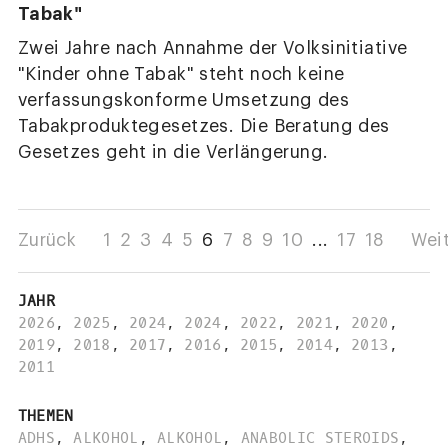
Tabak"
Zwei Jahre nach Annahme der Volksinitiative
"Kinder ohne Tabak" steht noch keine
verfassungskonforme Umsetzung des
Tabakproduktegesetzes. Die Beratung des
Gesetzes geht in die Verlängerung.
Zurück
1
2
3
4
5
6
7
8
9
10
...
17
18
Wei
JAHR
2026
,
2025
,
2024
,
2024
,
2022
,
2021
,
2020
,
2019
,
2018
,
2017
,
2016
,
2015
,
2014
,
2013
,
2011
THEMEN
ADHS
,
ALKOHOL
,
ALKOHOL
,
ANABOLIC STEROIDS
,