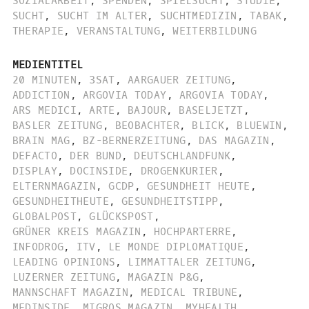
SOZIALARBEIT
,
SPENDEN
,
SPIELSUCHT
,
STUDIE
,
SUCHT
,
SUCHT IM ALTER
,
SUCHTMEDIZIN
,
TABAK
,
THERAPIE
,
VERANSTALTUNG
,
WEITERBILDUNG
MEDIENTITEL
20 MINUTEN
,
3SAT
,
AARGAUER ZEITUNG
,
ADDICTION
,
ARGOVIA TODAY
,
ARGOVIA TODAY
,
ARS MEDICI
,
ARTE
,
BAJOUR
,
BASELJETZT
,
BASLER ZEITUNG
,
BEOBACHTER
,
BLICK
,
BLUEWIN
,
BRAIN MAG
,
BZ-BERNERZEITUNG
,
DAS MAGAZIN
,
DEFACTO
,
DER BUND
,
DEUTSCHLANDFUNK
,
DISPLAY
,
DOCINSIDE
,
DROGENKURIER
,
ELTERNMAGAZIN
,
GCDP
,
GESUNDHEIT HEUTE
,
GESUNDHEITHEUTE
,
GESUNDHEITSTIPP
,
GLOBALPOST
,
GLÜCKSPOST
,
GRÜNER KREIS MAGAZIN
,
HOCHPARTERRE
,
INFODROG
,
ITV
,
LE MONDE DIPLOMATIQUE
,
LEADING OPINIONS
,
LIMMATTALER ZEITUNG
,
LUZERNER ZEITUNG
,
MAGAZIN P&G
,
MANNSCHAFT MAGAZIN
,
MEDICAL TRIBUNE
,
MEDINSIDE
,
MIGROS MAGAZIN
,
MYHEALTH
,