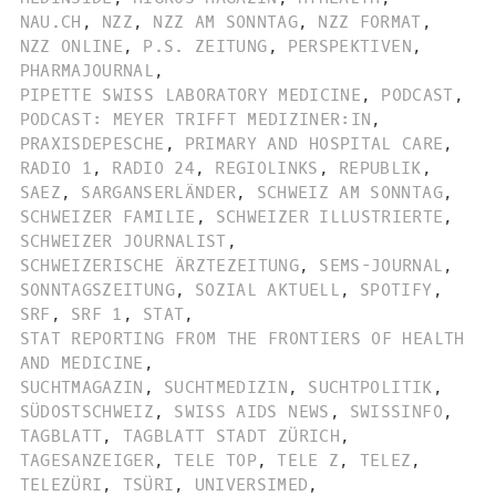
NAU.CH
,
NZZ
,
NZZ AM SONNTAG
,
NZZ FORMAT
,
NZZ ONLINE
,
P.S. ZEITUNG
,
PERSPEKTIVEN
,
PHARMAJOURNAL
,
PIPETTE SWISS LABORATORY MEDICINE
,
PODCAST
,
PODCAST: MEYER TRIFFT MEDIZINER:IN
,
PRAXISDEPESCHE
,
PRIMARY AND HOSPITAL CARE
,
RADIO 1
,
RADIO 24
,
REGIOLINKS
,
REPUBLIK
,
SAEZ
,
SARGANSERLÄNDER
,
SCHWEIZ AM SONNTAG
,
SCHWEIZER FAMILIE
,
SCHWEIZER ILLUSTRIERTE
,
SCHWEIZER JOURNALIST
,
SCHWEIZERISCHE ÄRZTEZEITUNG
,
SEMS-JOURNAL
,
SONNTAGSZEITUNG
,
SOZIAL AKTUELL
,
SPOTIFY
,
SRF
,
SRF 1
,
STAT
,
STAT REPORTING FROM THE FRONTIERS OF HEALTH
AND MEDICINE
,
SUCHTMAGAZIN
,
SUCHTMEDIZIN
,
SUCHTPOLITIK
,
SÜDOSTSCHWEIZ
,
SWISS AIDS NEWS
,
SWISSINFO
,
TAGBLATT
,
TAGBLATT STADT ZÜRICH
,
TAGESANZEIGER
,
TELE TOP
,
TELE Z
,
TELEZ
,
TELEZÜRI
,
TSÜRI
,
UNIVERSIMED
,