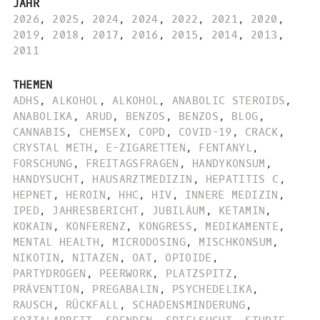
JAHR
2026
,
2025
,
2024
,
2024
,
2022
,
2021
,
2020
,
2019
,
2018
,
2017
,
2016
,
2015
,
2014
,
2013
,
2011
THEMEN
ADHS
,
ALKOHOL
,
ALKOHOL
,
ANABOLIC STEROIDS
,
ANABOLIKA
,
ARUD
,
BENZOS
,
BENZOS
,
BLOG
,
CANNABIS
,
CHEMSEX
,
COPD
,
COVID-19
,
CRACK
,
CRYSTAL METH
,
E-ZIGARETTEN
,
FENTANYL
,
FORSCHUNG
,
FREITAGSFRAGEN
,
HANDYKONSUM
,
HANDYSUCHT
,
HAUSARZTMEDIZIN
,
HEPATITIS C
,
HEPNET
,
HEROIN
,
HHC
,
HIV
,
INNERE MEDIZIN
,
IPED
,
JAHRESBERICHT
,
JUBILÄUM
,
KETAMIN
,
KOKAIN
,
KONFERENZ
,
KONGRESS
,
MEDIKAMENTE
,
MENTAL HEALTH
,
MICRODOSING
,
MISCHKONSUM
,
NIKOTIN
,
NITAZEN
,
OAT
,
OPIOIDE
,
PARTYDROGEN
,
PEERWORK
,
PLATZSPITZ
,
PRÄVENTION
,
PREGABALIN
,
PSYCHEDELIKA
,
RAUSCH
,
RÜCKFALL
,
SCHADENSMINDERUNG
,