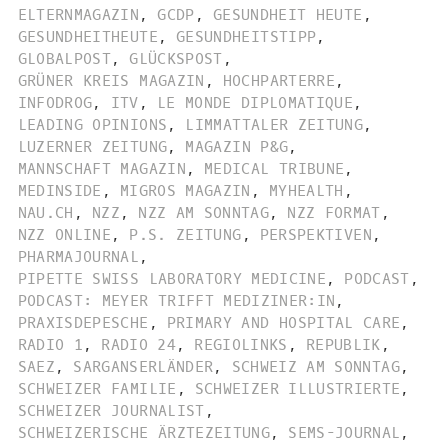
ELTERNMAGAZIN
,
GCDP
,
GESUNDHEIT HEUTE
,
GESUNDHEITHEUTE
,
GESUNDHEITSTIPP
,
GLOBALPOST
,
GLÜCKSPOST
,
GRÜNER KREIS MAGAZIN
,
HOCHPARTERRE
,
INFODROG
,
ITV
,
LE MONDE DIPLOMATIQUE
,
LEADING OPINIONS
,
LIMMATTALER ZEITUNG
,
LUZERNER ZEITUNG
,
MAGAZIN P&G
,
MANNSCHAFT MAGAZIN
,
MEDICAL TRIBUNE
,
MEDINSIDE
,
MIGROS MAGAZIN
,
MYHEALTH
,
NAU.CH
,
NZZ
,
NZZ AM SONNTAG
,
NZZ FORMAT
,
NZZ ONLINE
,
P.S. ZEITUNG
,
PERSPEKTIVEN
,
PHARMAJOURNAL
,
PIPETTE SWISS LABORATORY MEDICINE
,
PODCAST
,
PODCAST: MEYER TRIFFT MEDIZINER:IN
,
PRAXISDEPESCHE
,
PRIMARY AND HOSPITAL CARE
,
RADIO 1
,
RADIO 24
,
REGIOLINKS
,
REPUBLIK
,
SAEZ
,
SARGANSERLÄNDER
,
SCHWEIZ AM SONNTAG
,
SCHWEIZER FAMILIE
,
SCHWEIZER ILLUSTRIERTE
,
SCHWEIZER JOURNALIST
,
SCHWEIZERISCHE ÄRZTEZEITUNG
,
SEMS-JOURNAL
,