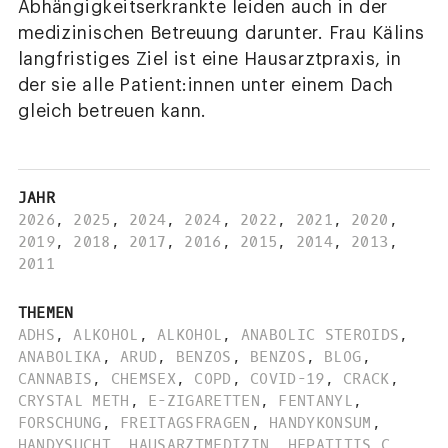
Abhängigkeitserkrankte leiden auch in der
medizinischen Betreuung darunter. Frau Kälins
langfristiges Ziel ist eine Hausarztpraxis, in
der sie alle Patient:innen unter einem Dach
gleich betreuen kann.
JAHR
2026
,
2025
,
2024
,
2024
,
2022
,
2021
,
2020
,
2019
,
2018
,
2017
,
2016
,
2015
,
2014
,
2013
,
2011
THEMEN
ADHS
,
ALKOHOL
,
ALKOHOL
,
ANABOLIC STEROIDS
,
ANABOLIKA
,
ARUD
,
BENZOS
,
BENZOS
,
BLOG
,
CANNABIS
,
CHEMSEX
,
COPD
,
COVID-19
,
CRACK
,
CRYSTAL METH
,
E-ZIGARETTEN
,
FENTANYL
,
FORSCHUNG
,
FREITAGSFRAGEN
,
HANDYKONSUM
,
HANDYSUCHT
,
HAUSARZTMEDIZIN
,
HEPATITIS C
,