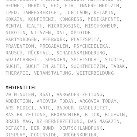
HEPNET
,
HEROIN
,
HHC
,
HIV
,
INNERE MEDIZIN
,
IPED
,
JAHRESBERICHT
,
JUBILÄUM
,
KETAMIN
,
KOKAIN
,
KONFERENZ
,
KONGRESS
,
MEDIKAMENTE
,
MENTAL HEALTH
,
MICRODOSING
,
MISCHKONSUM
,
NIKOTIN
,
NITAZEN
,
OAT
,
OPIOIDE
,
PARTYDROGEN
,
PEERWORK
,
PLATZSPITZ
,
PRÄVENTION
,
PREGABALIN
,
PSYCHEDELIKA
,
RAUSCH
,
RÜCKFALL
,
SCHADENSMINDERUNG
,
SOZIALARBEIT
,
SPENDEN
,
SPIELSUCHT
,
STUDIE
,
SUCHT
,
SUCHT IM ALTER
,
SUCHTMEDIZIN
,
TABAK
,
THERAPIE
,
VERANSTALTUNG
,
WEITERBILDUNG
MEDIENTITEL
20 MINUTEN
,
3SAT
,
AARGAUER ZEITUNG
,
ADDICTION
,
ARGOVIA TODAY
,
ARGOVIA TODAY
,
ARS MEDICI
,
ARTE
,
BAJOUR
,
BASELJETZT
,
BASLER ZEITUNG
,
BEOBACHTER
,
BLICK
,
BLUEWIN
,
BRAIN MAG
,
BZ-BERNERZEITUNG
,
DAS MAGAZIN
,
DEFACTO
,
DER BUND
,
DEUTSCHLANDFUNK
,
DISPLAY
,
DOCINSIDE
,
DROGENKURIER
,