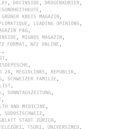
LAY
,
DOCINSIDE
,
DROGENKURIER
,
ESUNDHEITHEUTE
,
GRÜNER KREIS MAGAZIN
,
PLOMATIQUE
,
LEADING OPINIONS
,
AGAZIN P&G
,
INSIDE
,
MIGROS MAGAZIN
,
ZZ FORMAT
,
NZZ ONLINE
,
L
,
ST
,
ISDEPESCHE
,
O 24
,
REGIOLINKS
,
REPUBLIK
,
G
,
SCHWEIZER FAMILIE
,
LIST
,
L
,
SONNTAGSZEITUNG
,
T
,
LTH AND MEDICINE
,
,
SÜDOSTSCHWEIZ
,
GBLATT STADT ZÜRICH
,
TELEZÜRI
,
TSÜRI
,
UNIVERSIMED
,