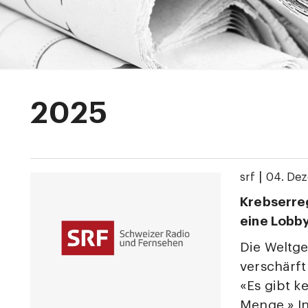
2025
|
srf
04. De
Krebserreg
eine Lobb
Die Weltg
verschärft
«Es gibt k
Menge.» In