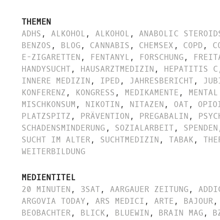
THEMEN
ADHS
,
ALKOHOL
,
ALKOHOL
,
ANABOLIC STEROID
BENZOS
,
BLOG
,
CANNABIS
,
CHEMSEX
,
COPD
,
C
E-ZIGARETTEN
,
FENTANYL
,
FORSCHUNG
,
FREIT
HANDYSUCHT
,
HAUSARZTMEDIZIN
,
HEPATITIS C
INNERE MEDIZIN
,
IPED
,
JAHRESBERICHT
,
JUB
KONFERENZ
,
KONGRESS
,
MEDIKAMENTE
,
MENTAL
MISCHKONSUM
,
NIKOTIN
,
NITAZEN
,
OAT
,
OPIO
PLATZSPITZ
,
PRÄVENTION
,
PREGABALIN
,
PSYC
SCHADENSMINDERUNG
,
SOZIALARBEIT
,
SPENDEN
SUCHT IM ALTER
,
SUCHTMEDIZIN
,
TABAK
,
THE
WEITERBILDUNG
MEDIENTITEL
20 MINUTEN
,
3SAT
,
AARGAUER ZEITUNG
,
ADDI
ARGOVIA TODAY
,
ARS MEDICI
,
ARTE
,
BAJOUR
,
BEOBACHTER
,
BLICK
,
BLUEWIN
,
BRAIN MAG
,
B