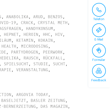
S
,
ANABOLIKA
,
ARUD
,
BENZOS
,
Telefon
OVID-19
,
CRACK
,
CRYSTAL METH
,
AGSFRAGEN
,
HANDYKONSUM
,
,
HEPNET
,
HEROIN
,
HHC
,
HIV
,
E-Mail
ILÄUM
,
KETAMIN
,
KOKAIN
,
 HEALTH
,
MICRODOSING
,
IDE
,
PARTYDROGEN
,
PEERWORK
,
HEDELIKA
,
RAUSCH
,
RÜCKFALL
,
Formular
,
SPIELSUCHT
,
STUDIE
,
SUCHT
,
RAPIE
,
VERANSTALTUNG
,
Feedback
CTION
,
ARGOVIA TODAY
,
BASELJETZT
,
BASLER ZEITUNG
,
Z-BERNERZEITUNG
,
DAS MAGAZIN
,