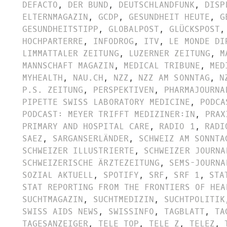
DEFACTO
,
DER BUND
,
DEUTSCHLANDFUNK
,
DISP
ELTERNMAGAZIN
,
GCDP
,
GESUNDHEIT HEUTE
,
G
GESUNDHEITSTIPP
,
GLOBALPOST
,
GLÜCKSPOST
,
HOCHPARTERRE
,
INFODROG
,
ITV
,
LE MONDE DI
LIMMATTALER ZEITUNG
,
LUZERNER ZEITUNG
,
M
MANNSCHAFT MAGAZIN
,
MEDICAL TRIBUNE
,
MED
MYHEALTH
,
NAU.CH
,
NZZ
,
NZZ AM SONNTAG
,
N
P.S. ZEITUNG
,
PERSPEKTIVEN
,
PHARMAJOURNA
PIPETTE SWISS LABORATORY MEDICINE
,
PODCA
PODCAST: MEYER TRIFFT MEDIZINER:IN
,
PRAX
PRIMARY AND HOSPITAL CARE
,
RADIO 1
,
RADI
SAEZ
,
SARGANSERLÄNDER
,
SCHWEIZ AM SONNTA
SCHWEIZER ILLUSTRIERTE
,
SCHWEIZER JOURNA
SCHWEIZERISCHE ÄRZTEZEITUNG
,
SEMS-JOURNA
SOZIAL AKTUELL
,
SPOTIFY
,
SRF
,
SRF 1
,
STA
STAT REPORTING FROM THE FRONTIERS OF HEA
SUCHTMAGAZIN
,
SUCHTMEDIZIN
,
SUCHTPOLITIK
SWISS AIDS NEWS
,
SWISSINFO
,
TAGBLATT
,
TA
TAGESANZEIGER
,
TELE TOP
,
TELE Z
,
TELEZ
,