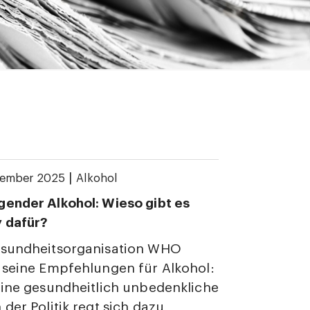
|
zember 2025
Alkohol
ender Alkohol: Wieso gibt es
y dafür?
esundheitsorganisation WHO
 seine Empfehlungen für Alkohol:
eine gesundheitlich unbedenkliche
 der Politik regt sich dazu