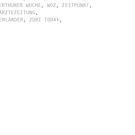
ERTHURER WOCHE
,
WOZ
,
ZEITPUNKT
,
ÄRZTEZEITUNG
,
ERLÄNDER
,
ZÜRI TODAY
,