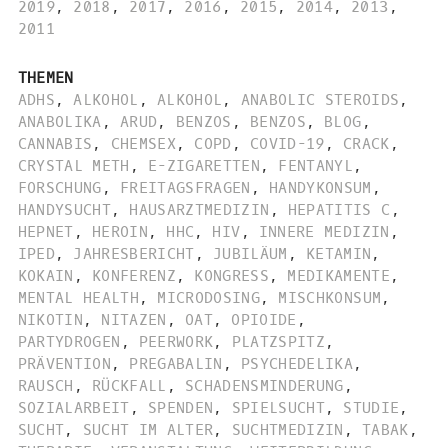
2019
,
2018
,
2017
,
2016
,
2015
,
2014
,
2013
,
2011
THEMEN
ADHS
,
ALKOHOL
,
ALKOHOL
,
ANABOLIC STEROIDS
,
ANABOLIKA
,
ARUD
,
BENZOS
,
BENZOS
,
BLOG
,
CANNABIS
,
CHEMSEX
,
COPD
,
COVID-19
,
CRACK
,
CRYSTAL METH
,
E-ZIGARETTEN
,
FENTANYL
,
FORSCHUNG
,
FREITAGSFRAGEN
,
HANDYKONSUM
,
HANDYSUCHT
,
HAUSARZTMEDIZIN
,
HEPATITIS C
,
HEPNET
,
HEROIN
,
HHC
,
HIV
,
INNERE MEDIZIN
,
IPED
,
JAHRESBERICHT
,
JUBILÄUM
,
KETAMIN
,
KOKAIN
,
KONFERENZ
,
KONGRESS
,
MEDIKAMENTE
,
MENTAL HEALTH
,
MICRODOSING
,
MISCHKONSUM
,
NIKOTIN
,
NITAZEN
,
OAT
,
OPIOIDE
,
PARTYDROGEN
,
PEERWORK
,
PLATZSPITZ
,
PRÄVENTION
,
PREGABALIN
,
PSYCHEDELIKA
,
RAUSCH
,
RÜCKFALL
,
SCHADENSMINDERUNG
,
SOZIALARBEIT
,
SPENDEN
,
SPIELSUCHT
,
STUDIE
,
SUCHT
,
SUCHT IM ALTER
,
SUCHTMEDIZIN
,
TABAK
,