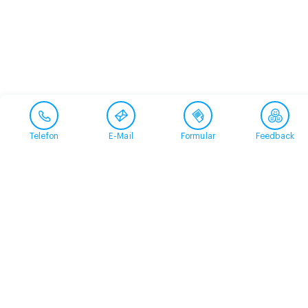
Telefon
E-Mail
Formular
Feedback
Kontakt
058 360 50 00
arud@arud.ch
Online-Anmeldung