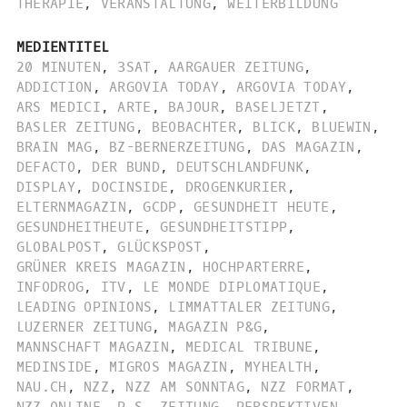
THERAPIE
,
VERANSTALTUNG
,
WEITERBILDUNG
MEDIENTITEL
20 MINUTEN
,
3SAT
,
AARGAUER ZEITUNG
,
ADDICTION
,
ARGOVIA TODAY
,
ARGOVIA TODAY
,
ARS MEDICI
,
ARTE
,
BAJOUR
,
BASELJETZT
,
BASLER ZEITUNG
,
BEOBACHTER
,
BLICK
,
BLUEWIN
,
BRAIN MAG
,
BZ-BERNERZEITUNG
,
DAS MAGAZIN
,
DEFACTO
,
DER BUND
,
DEUTSCHLANDFUNK
,
DISPLAY
,
DOCINSIDE
,
DROGENKURIER
,
ELTERNMAGAZIN
,
GCDP
,
GESUNDHEIT HEUTE
,
GESUNDHEITHEUTE
,
GESUNDHEITSTIPP
,
GLOBALPOST
,
GLÜCKSPOST
,
GRÜNER KREIS MAGAZIN
,
HOCHPARTERRE
,
INFODROG
,
ITV
,
LE MONDE DIPLOMATIQUE
,
LEADING OPINIONS
,
LIMMATTALER ZEITUNG
,
LUZERNER ZEITUNG
,
MAGAZIN P&G
,
MANNSCHAFT MAGAZIN
,
MEDICAL TRIBUNE
,
MEDINSIDE
,
MIGROS MAGAZIN
,
MYHEALTH
,
NAU.CH
,
NZZ
,
NZZ AM SONNTAG
,
NZZ FORMAT
,