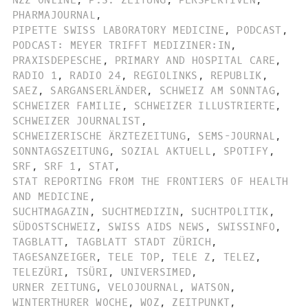
NZZ ONLINE
,
P.S. ZEITUNG
,
PERSPEKTIVEN
,
PHARMAJOURNAL
,
PIPETTE SWISS LABORATORY MEDICINE
,
PODCAST
,
PODCAST: MEYER TRIFFT MEDIZINER:IN
,
PRAXISDEPESCHE
,
PRIMARY AND HOSPITAL CARE
,
RADIO 1
,
RADIO 24
,
REGIOLINKS
,
REPUBLIK
,
SAEZ
,
SARGANSERLÄNDER
,
SCHWEIZ AM SONNTAG
,
SCHWEIZER FAMILIE
,
SCHWEIZER ILLUSTRIERTE
,
SCHWEIZER JOURNALIST
,
SCHWEIZERISCHE ÄRZTEZEITUNG
,
SEMS-JOURNAL
,
SONNTAGSZEITUNG
,
SOZIAL AKTUELL
,
SPOTIFY
,
SRF
,
SRF 1
,
STAT
,
STAT REPORTING FROM THE FRONTIERS OF HEALTH
AND MEDICINE
,
SUCHTMAGAZIN
,
SUCHTMEDIZIN
,
SUCHTPOLITIK
,
SÜDOSTSCHWEIZ
,
SWISS AIDS NEWS
,
SWISSINFO
,
TAGBLATT
,
TAGBLATT STADT ZÜRICH
,
TAGESANZEIGER
,
TELE TOP
,
TELE Z
,
TELEZ
,
TELEZÜRI
,
TSÜRI
,
UNIVERSIMED
,
URNER ZEITUNG
,
VELOJOURNAL
,
WATSON
,
WINTERTHURER WOCHE
,
WOZ
,
ZEITPUNKT
,