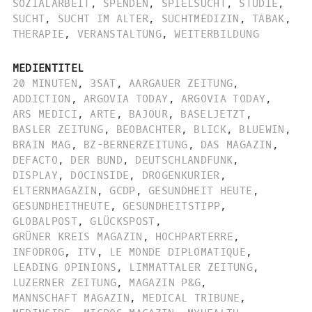
SOZIALARBEIT
,
SPENDEN
,
SPIELSUCHT
,
STUDIE
,
SUCHT
,
SUCHT IM ALTER
,
SUCHTMEDIZIN
,
TABAK
,
THERAPIE
,
VERANSTALTUNG
,
WEITERBILDUNG
MEDIENTITEL
20 MINUTEN
,
3SAT
,
AARGAUER ZEITUNG
,
ADDICTION
,
ARGOVIA TODAY
,
ARGOVIA TODAY
,
ARS MEDICI
,
ARTE
,
BAJOUR
,
BASELJETZT
,
BASLER ZEITUNG
,
BEOBACHTER
,
BLICK
,
BLUEWIN
,
BRAIN MAG
,
BZ-BERNERZEITUNG
,
DAS MAGAZIN
,
DEFACTO
,
DER BUND
,
DEUTSCHLANDFUNK
,
DISPLAY
,
DOCINSIDE
,
DROGENKURIER
,
ELTERNMAGAZIN
,
GCDP
,
GESUNDHEIT HEUTE
,
GESUNDHEITHEUTE
,
GESUNDHEITSTIPP
,
GLOBALPOST
,
GLÜCKSPOST
,
GRÜNER KREIS MAGAZIN
,
HOCHPARTERRE
,
INFODROG
,
ITV
,
LE MONDE DIPLOMATIQUE
,
LEADING OPINIONS
,
LIMMATTALER ZEITUNG
,
LUZERNER ZEITUNG
,
MAGAZIN P&G
,
MANNSCHAFT MAGAZIN
,
MEDICAL TRIBUNE
,