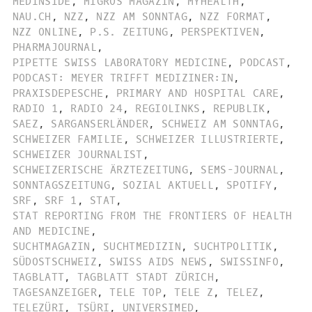
MEDINSIDE
,
MIGROS MAGAZIN
,
MYHEALTH
,
NAU.CH
,
NZZ
,
NZZ AM SONNTAG
,
NZZ FORMAT
,
NZZ ONLINE
,
P.S. ZEITUNG
,
PERSPEKTIVEN
,
PHARMAJOURNAL
,
PIPETTE SWISS LABORATORY MEDICINE
,
PODCAST
,
PODCAST: MEYER TRIFFT MEDIZINER:IN
,
PRAXISDEPESCHE
,
PRIMARY AND HOSPITAL CARE
,
RADIO 1
,
RADIO 24
,
REGIOLINKS
,
REPUBLIK
,
SAEZ
,
SARGANSERLÄNDER
,
SCHWEIZ AM SONNTAG
,
SCHWEIZER FAMILIE
,
SCHWEIZER ILLUSTRIERTE
,
SCHWEIZER JOURNALIST
,
SCHWEIZERISCHE ÄRZTEZEITUNG
,
SEMS-JOURNAL
,
SONNTAGSZEITUNG
,
SOZIAL AKTUELL
,
SPOTIFY
,
SRF
,
SRF 1
,
STAT
,
STAT REPORTING FROM THE FRONTIERS OF HEALTH
AND MEDICINE
,
SUCHTMAGAZIN
,
SUCHTMEDIZIN
,
SUCHTPOLITIK
,
SÜDOSTSCHWEIZ
,
SWISS AIDS NEWS
,
SWISSINFO
,
TAGBLATT
,
TAGBLATT STADT ZÜRICH
,
TAGESANZEIGER
,
TELE TOP
,
TELE Z
,
TELEZ
,
TELEZÜRI
,
TSÜRI
,
UNIVERSIMED
,