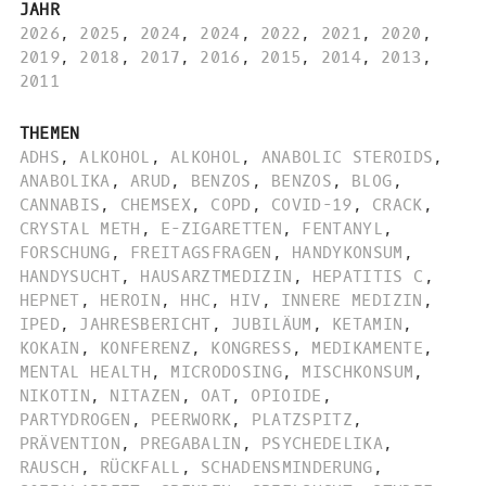
JAHR
2026
,
2025
,
2024
,
2024
,
2022
,
2021
,
2020
,
2019
,
2018
,
2017
,
2016
,
2015
,
2014
,
2013
,
2011
THEMEN
ADHS
,
ALKOHOL
,
ALKOHOL
,
ANABOLIC STEROIDS
,
ANABOLIKA
,
ARUD
,
BENZOS
,
BENZOS
,
BLOG
,
CANNABIS
,
CHEMSEX
,
COPD
,
COVID-19
,
CRACK
,
CRYSTAL METH
,
E-ZIGARETTEN
,
FENTANYL
,
FORSCHUNG
,
FREITAGSFRAGEN
,
HANDYKONSUM
,
HANDYSUCHT
,
HAUSARZTMEDIZIN
,
HEPATITIS C
,
HEPNET
,
HEROIN
,
HHC
,
HIV
,
INNERE MEDIZIN
,
IPED
,
JAHRESBERICHT
,
JUBILÄUM
,
KETAMIN
,
KOKAIN
,
KONFERENZ
,
KONGRESS
,
MEDIKAMENTE
,
MENTAL HEALTH
,
MICRODOSING
,
MISCHKONSUM
,
NIKOTIN
,
NITAZEN
,
OAT
,
OPIOIDE
,
PARTYDROGEN
,
PEERWORK
,
PLATZSPITZ
,
PRÄVENTION
,
PREGABALIN
,
PSYCHEDELIKA
,
RAUSCH
,
RÜCKFALL
,
SCHADENSMINDERUNG
,