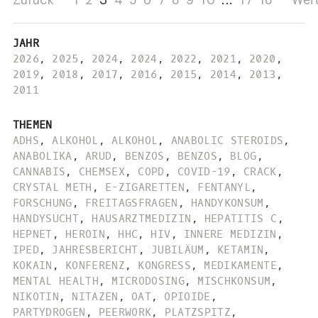
Zurück
1
2
3
4
5
6
7
8
9
10
...
17
18
Wei
JAHR
2026
,
2025
,
2024
,
2024
,
2022
,
2021
,
2020
,
2019
,
2018
,
2017
,
2016
,
2015
,
2014
,
2013
,
2011
THEMEN
ADHS
,
ALKOHOL
,
ALKOHOL
,
ANABOLIC STEROIDS
,
ANABOLIKA
,
ARUD
,
BENZOS
,
BENZOS
,
BLOG
,
CANNABIS
,
CHEMSEX
,
COPD
,
COVID-19
,
CRACK
,
CRYSTAL METH
,
E-ZIGARETTEN
,
FENTANYL
,
FORSCHUNG
,
FREITAGSFRAGEN
,
HANDYKONSUM
,
HANDYSUCHT
,
HAUSARZTMEDIZIN
,
HEPATITIS C
,
HEPNET
,
HEROIN
,
HHC
,
HIV
,
INNERE MEDIZIN
,
IPED
,
JAHRESBERICHT
,
JUBILÄUM
,
KETAMIN
,
KOKAIN
,
KONFERENZ
,
KONGRESS
,
MEDIKAMENTE
,
MENTAL HEALTH
,
MICRODOSING
,
MISCHKONSUM
,
NIKOTIN
,
NITAZEN
,
OAT
,
OPIOIDE
,
PARTYDROGEN
,
PEERWORK
,
PLATZSPITZ
,