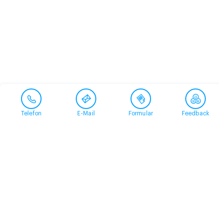
Telefon
E-Mail
Formular
Feedback
Kontakt
058 360 50 00
arud@arud.ch