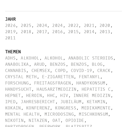
JAHR
2026
,
2025
,
2024
,
2024
,
2022
,
2021
,
2020
,
2019
,
2018
,
2017
,
2016
,
2015
,
2014
,
2013
,
2011
THEMEN
ADHS
,
ALKOHOL
,
ALKOHOL
,
ANABOLIC STEROIDS
,
ANABOLIKA
,
ARUD
,
BENZOS
,
BENZOS
,
BLOG
,
CANNABIS
,
CHEMSEX
,
COPD
,
COVID-19
,
CRACK
,
CRYSTAL METH
,
E-ZIGARETTEN
,
FENTANYL
,
FORSCHUNG
,
FREITAGSFRAGEN
,
HANDYKONSUM
,
HANDYSUCHT
,
HAUSARZTMEDIZIN
,
HEPATITIS C
,
HEPNET
,
HEROIN
,
HHC
,
HIV
,
INNERE MEDIZIN
,
IPED
,
JAHRESBERICHT
,
JUBILÄUM
,
KETAMIN
,
KOKAIN
,
KONFERENZ
,
KONGRESS
,
MEDIKAMENTE
,
MENTAL HEALTH
,
MICRODOSING
,
MISCHKONSUM
,
NIKOTIN
,
NITAZEN
,
OAT
,
OPIOIDE
,
PARTYDROGEN
,
PEERWORK
,
PLATZSPITZ
,