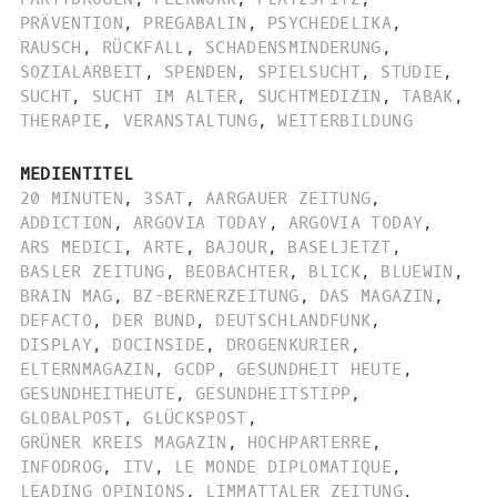
PRÄVENTION
,
PREGABALIN
,
PSYCHEDELIKA
,
RAUSCH
,
RÜCKFALL
,
SCHADENSMINDERUNG
,
SOZIALARBEIT
,
SPENDEN
,
SPIELSUCHT
,
STUDIE
,
SUCHT
,
SUCHT IM ALTER
,
SUCHTMEDIZIN
,
TABAK
,
THERAPIE
,
VERANSTALTUNG
,
WEITERBILDUNG
MEDIENTITEL
20 MINUTEN
,
3SAT
,
AARGAUER ZEITUNG
,
ADDICTION
,
ARGOVIA TODAY
,
ARGOVIA TODAY
,
ARS MEDICI
,
ARTE
,
BAJOUR
,
BASELJETZT
,
BASLER ZEITUNG
,
BEOBACHTER
,
BLICK
,
BLUEWIN
,
BRAIN MAG
,
BZ-BERNERZEITUNG
,
DAS MAGAZIN
,
DEFACTO
,
DER BUND
,
DEUTSCHLANDFUNK
,
DISPLAY
,
DOCINSIDE
,
DROGENKURIER
,
ELTERNMAGAZIN
,
GCDP
,
GESUNDHEIT HEUTE
,
GESUNDHEITHEUTE
,
GESUNDHEITSTIPP
,
GLOBALPOST
,
GLÜCKSPOST
,
GRÜNER KREIS MAGAZIN
,
HOCHPARTERRE
,
INFODROG
,
ITV
,
LE MONDE DIPLOMATIQUE
,
LEADING OPINIONS
,
LIMMATTALER ZEITUNG
,