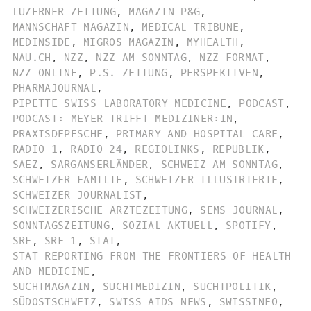
LUZERNER ZEITUNG
,
MAGAZIN P&G
,
MANNSCHAFT MAGAZIN
,
MEDICAL TRIBUNE
,
MEDINSIDE
,
MIGROS MAGAZIN
,
MYHEALTH
,
NAU.CH
,
NZZ
,
NZZ AM SONNTAG
,
NZZ FORMAT
,
NZZ ONLINE
,
P.S. ZEITUNG
,
PERSPEKTIVEN
,
PHARMAJOURNAL
,
PIPETTE SWISS LABORATORY MEDICINE
,
PODCAST
,
PODCAST: MEYER TRIFFT MEDIZINER:IN
,
PRAXISDEPESCHE
,
PRIMARY AND HOSPITAL CARE
,
RADIO 1
,
RADIO 24
,
REGIOLINKS
,
REPUBLIK
,
SAEZ
,
SARGANSERLÄNDER
,
SCHWEIZ AM SONNTAG
,
SCHWEIZER FAMILIE
,
SCHWEIZER ILLUSTRIERTE
,
SCHWEIZER JOURNALIST
,
SCHWEIZERISCHE ÄRZTEZEITUNG
,
SEMS-JOURNAL
,
SONNTAGSZEITUNG
,
SOZIAL AKTUELL
,
SPOTIFY
,
SRF
,
SRF 1
,
STAT
,
STAT REPORTING FROM THE FRONTIERS OF HEALTH
AND MEDICINE
,
SUCHTMAGAZIN
,
SUCHTMEDIZIN
,
SUCHTPOLITIK
,
SÜDOSTSCHWEIZ
,
SWISS AIDS NEWS
,
SWISSINFO
,