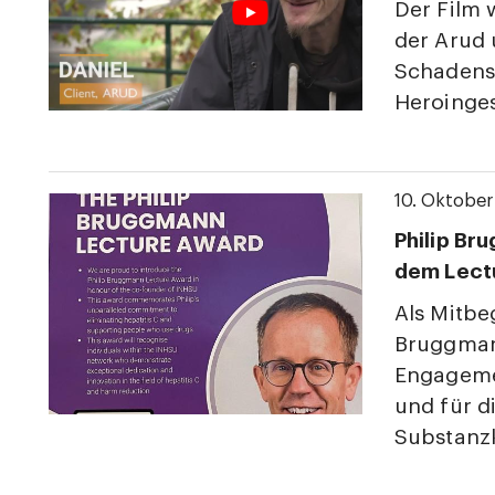
Der Film w
der Arud 
Schadens
Heroinge
10. Oktobe
Philip Br
dem Lect
Als Mitbe
Bruggmann
Engagemen
und für d
Substanz