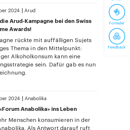
|
ber 2024
Arud
r die Arud-Kampagne bei den Swiss
Formular
ome Awards!
gne rückte mit auffälligen Sujets
Feedback
iges Thema in den Mittelpunkt:
ger Alkoholkonsum kann eine
ngsstrategie sein. Dafür gab es nun
zeichnung.
|
ber 2024
Anabolika
 «Forum Anabolika» ins Leben
hr Menschen konsumieren in der
nabolika. Als Antwort darauf ruft