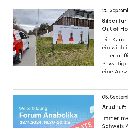
25. Septem
Silber fü
Out of H
Die Kampa
ein wicht
Übermäßi
Bewältigu
eine Aus
05. Septem
Arud ruft
Immer me
Schweiz A