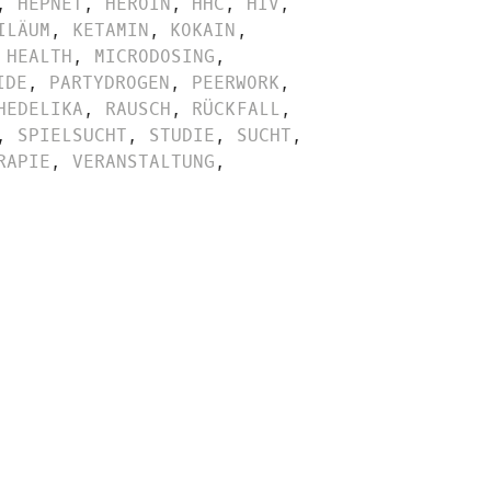
,
HEPNET
,
HEROIN
,
HHC
,
HIV
,
ILÄUM
,
KETAMIN
,
KOKAIN
,
 HEALTH
,
MICRODOSING
,
IDE
,
PARTYDROGEN
,
PEERWORK
,
HEDELIKA
,
RAUSCH
,
RÜCKFALL
,
,
SPIELSUCHT
,
STUDIE
,
SUCHT
,
RAPIE
,
VERANSTALTUNG
,