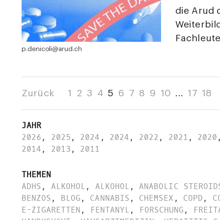
die Arud 
Weiterbil
Fachleute
p.denicoli@arud.ch
Zurück
1
2
3
4
5
6
7
8
9
10
...
17
18
JAHR
2026
,
2025
,
2024
,
2024
,
2022
,
2021
,
2020
2014
,
2013
,
2011
THEMEN
ADHS
,
ALKOHOL
,
ALKOHOL
,
ANABOLIC STEROID
BENZOS
,
BLOG
,
CANNABIS
,
CHEMSEX
,
COPD
,
C
E-ZIGARETTEN
,
FENTANYL
,
FORSCHUNG
,
FREIT