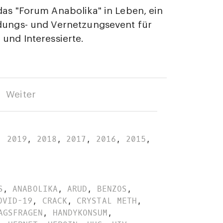
das "Forum Anabolika" in Leben, ein
dungs- und Vernetzungsevent für
 und Interessierte.
Weiter
,
2019
,
2018
,
2017
,
2016
,
2015
,
S
,
ANABOLIKA
,
ARUD
,
BENZOS
,
OVID-19
,
CRACK
,
CRYSTAL METH
,
AGSFRAGEN
,
HANDYKONSUM
,