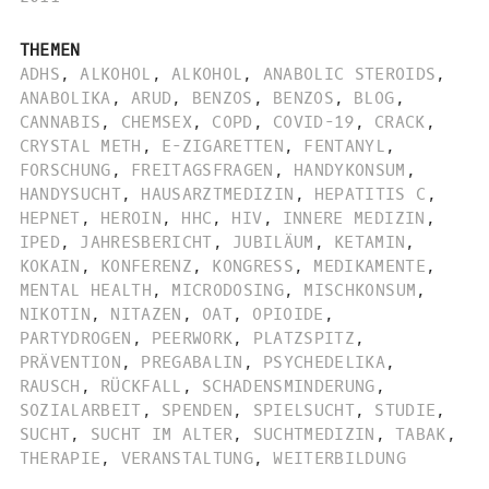
THEMEN
ADHS
,
ALKOHOL
,
ALKOHOL
,
ANABOLIC STEROIDS
,
ANABOLIKA
,
ARUD
,
BENZOS
,
BENZOS
,
BLOG
,
CANNABIS
,
CHEMSEX
,
COPD
,
COVID-19
,
CRACK
,
CRYSTAL METH
,
E-ZIGARETTEN
,
FENTANYL
,
FORSCHUNG
,
FREITAGSFRAGEN
,
HANDYKONSUM
,
HANDYSUCHT
,
HAUSARZTMEDIZIN
,
HEPATITIS C
,
HEPNET
,
HEROIN
,
HHC
,
HIV
,
INNERE MEDIZIN
,
IPED
,
JAHRESBERICHT
,
JUBILÄUM
,
KETAMIN
,
KOKAIN
,
KONFERENZ
,
KONGRESS
,
MEDIKAMENTE
,
MENTAL HEALTH
,
MICRODOSING
,
MISCHKONSUM
,
NIKOTIN
,
NITAZEN
,
OAT
,
OPIOIDE
,
PARTYDROGEN
,
PEERWORK
,
PLATZSPITZ
,
PRÄVENTION
,
PREGABALIN
,
PSYCHEDELIKA
,
RAUSCH
,
RÜCKFALL
,
SCHADENSMINDERUNG
,
SOZIALARBEIT
,
SPENDEN
,
SPIELSUCHT
,
STUDIE
,
SUCHT
,
SUCHT IM ALTER
,
SUCHTMEDIZIN
,
TABAK
,
THERAPIE
,
VERANSTALTUNG
,
WEITERBILDUNG