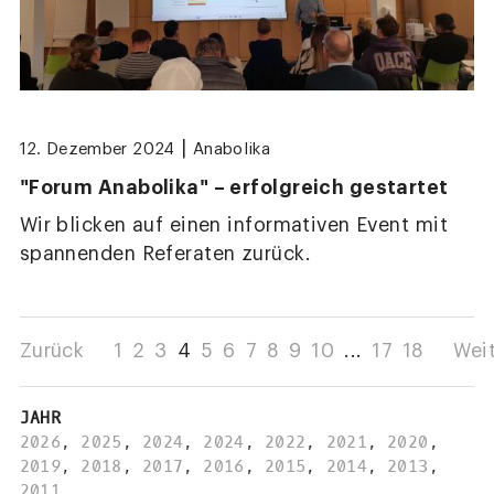
|
12. Dezember 2024
Anabolika
"Forum Anabolika" – erfolgreich gestartet
Wir blicken auf einen informativen Event mit
spannenden Referaten zurück.
Zurück
1
2
3
4
5
6
7
8
9
10
...
17
18
Wei
JAHR
2026
,
2025
,
2024
,
2024
,
2022
,
2021
,
2020
,
2019
,
2018
,
2017
,
2016
,
2015
,
2014
,
2013
,
2011