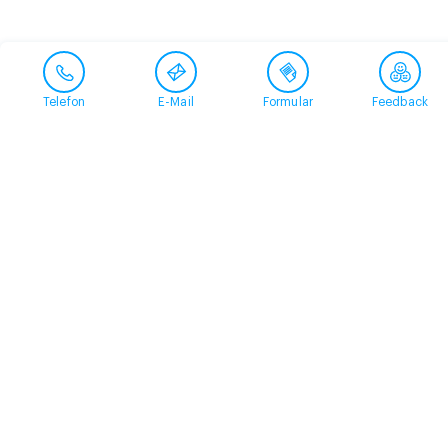
Telefon
E-Mail
Formular
Feedback
Kontakt
058 360 50 00
arud@arud.ch
Online-Anmeldung
Standort