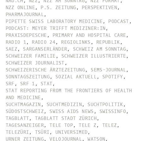
NAU.CH
,
NZZ
,
NZZ AM SONNTAG
,
NZZ FORMAT
,
NZZ ONLINE
,
P.S. ZEITUNG
,
PERSPEKTIVEN
,
PHARMAJOURNAL
,
PIPETTE SWISS LABORATORY MEDICINE
,
PODCAST
,
PODCAST: MEYER TRIFFT MEDIZINER:IN
,
PRAXISDEPESCHE
,
PRIMARY AND HOSPITAL CARE
,
RADIO 1
,
RADIO 24
,
REGIOLINKS
,
REPUBLIK
,
SAEZ
,
SARGANSERLÄNDER
,
SCHWEIZ AM SONNTAG
,
SCHWEIZER FAMILIE
,
SCHWEIZER ILLUSTRIERTE
,
SCHWEIZER JOURNALIST
,
SCHWEIZERISCHE ÄRZTEZEITUNG
,
SEMS-JOURNAL
,
SONNTAGSZEITUNG
,
SOZIAL AKTUELL
,
SPOTIFY
,
SRF
,
SRF 1
,
STAT
,
STAT REPORTING FROM THE FRONTIERS OF HEALTH
AND MEDICINE
,
SUCHTMAGAZIN
,
SUCHTMEDIZIN
,
SUCHTPOLITIK
,
SÜDOSTSCHWEIZ
,
SWISS AIDS NEWS
,
SWISSINFO
,
TAGBLATT
,
TAGBLATT STADT ZÜRICH
,
TAGESANZEIGER
,
TELE TOP
,
TELE Z
,
TELEZ
,
TELEZÜRI
,
TSÜRI
,
UNIVERSIMED
,
URNER ZEITUNG
,
VELOJOURNAL
,
WATSON
,