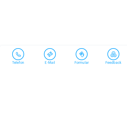
Telefon
E-Mail
Formular
Feedback
Kontakt
058 360 50 00
arud@arud.ch