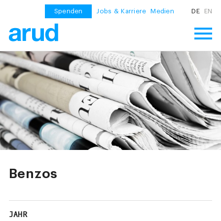
Spenden
Jobs & Karriere
Medien
DE
EN
Benzos
JAHR