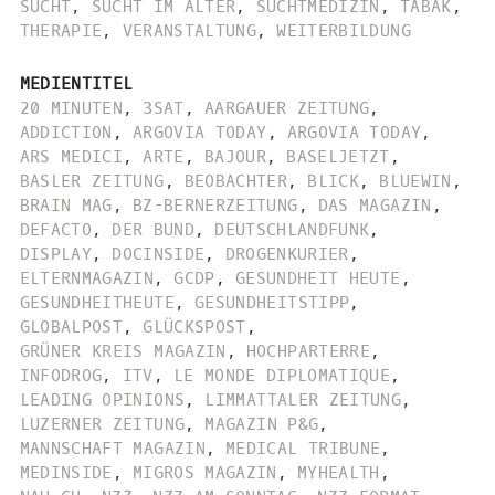
SUCHT
,
SUCHT IM ALTER
,
SUCHTMEDIZIN
,
TABAK
,
THERAPIE
,
VERANSTALTUNG
,
WEITERBILDUNG
MEDIENTITEL
20 MINUTEN
,
3SAT
,
AARGAUER ZEITUNG
,
ADDICTION
,
ARGOVIA TODAY
,
ARGOVIA TODAY
,
ARS MEDICI
,
ARTE
,
BAJOUR
,
BASELJETZT
,
BASLER ZEITUNG
,
BEOBACHTER
,
BLICK
,
BLUEWIN
,
BRAIN MAG
,
BZ-BERNERZEITUNG
,
DAS MAGAZIN
,
DEFACTO
,
DER BUND
,
DEUTSCHLANDFUNK
,
DISPLAY
,
DOCINSIDE
,
DROGENKURIER
,
ELTERNMAGAZIN
,
GCDP
,
GESUNDHEIT HEUTE
,
GESUNDHEITHEUTE
,
GESUNDHEITSTIPP
,
GLOBALPOST
,
GLÜCKSPOST
,
GRÜNER KREIS MAGAZIN
,
HOCHPARTERRE
,
INFODROG
,
ITV
,
LE MONDE DIPLOMATIQUE
,
LEADING OPINIONS
,
LIMMATTALER ZEITUNG
,
LUZERNER ZEITUNG
,
MAGAZIN P&G
,
MANNSCHAFT MAGAZIN
,
MEDICAL TRIBUNE
,
MEDINSIDE
,
MIGROS MAGAZIN
,
MYHEALTH
,