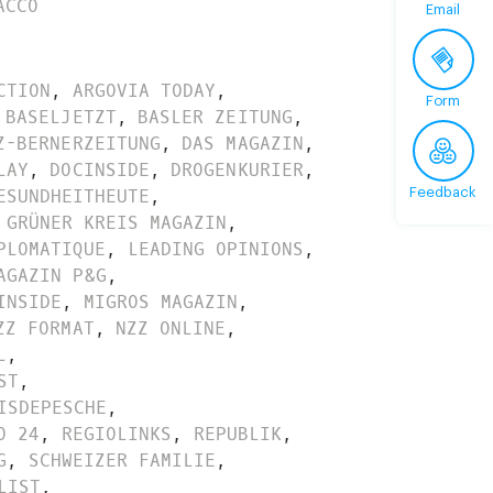
ACCO
Email
CTION
,
ARGOVIA TODAY
,
Form
BASELJETZT
,
BASLER ZEITUNG
,
Z-BERNERZEITUNG
,
DAS MAGAZIN
,
LAY
,
DOCINSIDE
,
DROGENKURIER
,
ESUNDHEITHEUTE
,
Feedback
GRÜNER KREIS MAGAZIN
,
PLOMATIQUE
,
LEADING OPINIONS
,
AGAZIN P&G
,
INSIDE
,
MIGROS MAGAZIN
,
ZZ FORMAT
,
NZZ ONLINE
,
L
,
ST
,
ISDEPESCHE
,
O 24
,
REGIOLINKS
,
REPUBLIK
,
G
,
SCHWEIZER FAMILIE
,
LIST
,