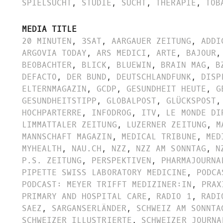
SPIELSUCHT
,
STUDIE
,
SUCHT
,
THERAPIE
,
TOB
MEDIA TITLE
20 MINUTEN
,
3SAT
,
AARGAUER ZEITUNG
,
ADDI
ARGOVIA TODAY
,
ARS MEDICI
,
ARTE
,
BAJOUR
,
BEOBACHTER
,
BLICK
,
BLUEWIN
,
BRAIN MAG
,
B
DEFACTO
,
DER BUND
,
DEUTSCHLANDFUNK
,
DISP
ELTERNMAGAZIN
,
GCDP
,
GESUNDHEIT HEUTE
,
G
GESUNDHEITSTIPP
,
GLOBALPOST
,
GLÜCKSPOST
,
HOCHPARTERRE
,
INFODROG
,
ITV
,
LE MONDE DI
LIMMATTALER ZEITUNG
,
LUZERNER ZEITUNG
,
M
MANNSCHAFT MAGAZIN
,
MEDICAL TRIBUNE
,
MED
MYHEALTH
,
NAU.CH
,
NZZ
,
NZZ AM SONNTAG
,
N
P.S. ZEITUNG
,
PERSPEKTIVEN
,
PHARMAJOURNA
PIPETTE SWISS LABORATORY MEDICINE
,
PODCA
PODCAST: MEYER TRIFFT MEDIZINER:IN
,
PRAX
PRIMARY AND HOSPITAL CARE
,
RADIO 1
,
RADI
SAEZ
,
SARGANSERLÄNDER
,
SCHWEIZ AM SONNTA
SCHWEIZER ILLUSTRIERTE
,
SCHWEIZER JOURNA