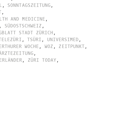
L
,
SONNTAGSZEITUNG
,
T
,
LTH AND MEDICINE
,
,
SÜDOSTSCHWEIZ
,
GBLATT STADT ZÜRICH
,
TELEZÜRI
,
TSÜRI
,
UNIVERSIMED
,
ERTHURER WOCHE
,
WOZ
,
ZEITPUNKT
,
ÄRZTEZEITUNG
,
ERLÄNDER
,
ZÜRI TODAY
,