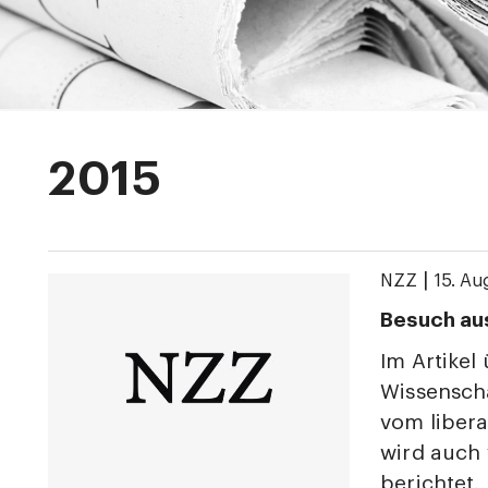
2015
|
NZZ
15. Au
Besuch au
Im Artikel
Wissenscha
vom liber
wird auch 
berichtet.