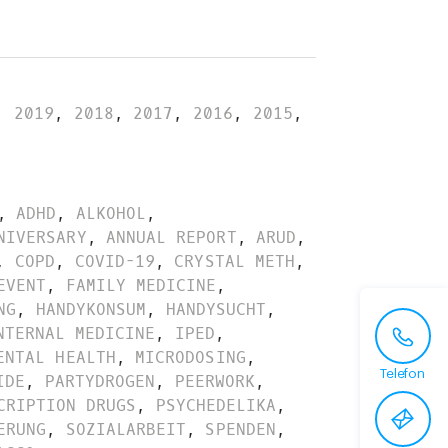
,
2019
,
2018
,
2017
,
2016
,
2015
,
,
ADHD
,
ALKOHOL
,
NIVERSARY
,
ANNUAL REPORT
,
ARUD
,
,
COPD
,
COVID-19
,
CRYSTAL METH
,
EVENT
,
FAMILY MEDICINE
,
NG
,
HANDYKONSUM
,
HANDYSUCHT
,
NTERNAL MEDICINE
,
IPED
,
ENTAL HEALTH
,
MICRODOSING
,
Telefon
IDE
,
PARTYDROGEN
,
PEERWORK
,
CRIPTION DRUGS
,
PSYCHEDELIKA
,
ERUNG
,
SOZIALARBEIT
,
SPENDEN
,