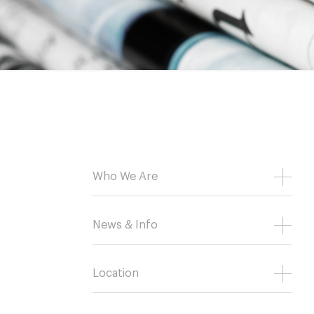
Who We Are
News & Info
Location