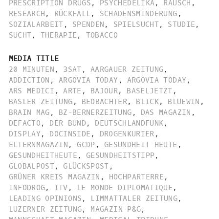
PRESCRIPTION DRUGS
,
PSYCHEDELIKA
,
RAUSCH
,
RESEARCH
,
RÜCKFALL
,
SCHADENSMINDERUNG
,
SOZIALARBEIT
,
SPENDEN
,
SPIELSUCHT
,
STUDIE
,
SUCHT
,
THERAPIE
,
TOBACCO
MEDIA TITLE
20 MINUTEN
,
3SAT
,
AARGAUER ZEITUNG
,
ADDICTION
,
ARGOVIA TODAY
,
ARGOVIA TODAY
,
ARS MEDICI
,
ARTE
,
BAJOUR
,
BASELJETZT
,
BASLER ZEITUNG
,
BEOBACHTER
,
BLICK
,
BLUEWIN
,
BRAIN MAG
,
BZ-BERNERZEITUNG
,
DAS MAGAZIN
,
DEFACTO
,
DER BUND
,
DEUTSCHLANDFUNK
,
DISPLAY
,
DOCINSIDE
,
DROGENKURIER
,
ELTERNMAGAZIN
,
GCDP
,
GESUNDHEIT HEUTE
,
GESUNDHEITHEUTE
,
GESUNDHEITSTIPP
,
GLOBALPOST
,
GLÜCKSPOST
,
GRÜNER KREIS MAGAZIN
,
HOCHPARTERRE
,
INFODROG
,
ITV
,
LE MONDE DIPLOMATIQUE
,
LEADING OPINIONS
,
LIMMATTALER ZEITUNG
,
LUZERNER ZEITUNG
,
MAGAZIN P&G
,