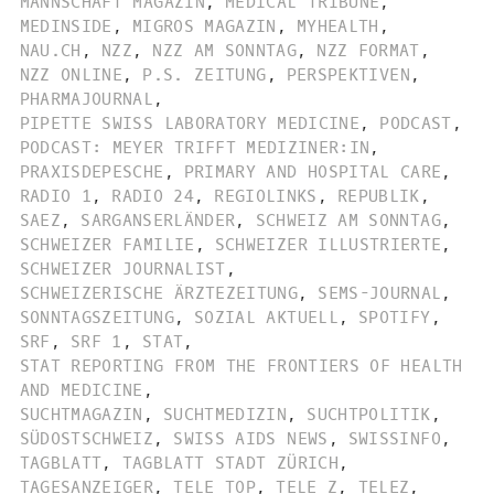
MANNSCHAFT MAGAZIN
,
MEDICAL TRIBUNE
,
MEDINSIDE
,
MIGROS MAGAZIN
,
MYHEALTH
,
NAU.CH
,
NZZ
,
NZZ AM SONNTAG
,
NZZ FORMAT
,
NZZ ONLINE
,
P.S. ZEITUNG
,
PERSPEKTIVEN
,
PHARMAJOURNAL
,
PIPETTE SWISS LABORATORY MEDICINE
,
PODCAST
,
PODCAST: MEYER TRIFFT MEDIZINER:IN
,
PRAXISDEPESCHE
,
PRIMARY AND HOSPITAL CARE
,
RADIO 1
,
RADIO 24
,
REGIOLINKS
,
REPUBLIK
,
SAEZ
,
SARGANSERLÄNDER
,
SCHWEIZ AM SONNTAG
,
SCHWEIZER FAMILIE
,
SCHWEIZER ILLUSTRIERTE
,
SCHWEIZER JOURNALIST
,
SCHWEIZERISCHE ÄRZTEZEITUNG
,
SEMS-JOURNAL
,
SONNTAGSZEITUNG
,
SOZIAL AKTUELL
,
SPOTIFY
,
SRF
,
SRF 1
,
STAT
,
STAT REPORTING FROM THE FRONTIERS OF HEALTH
AND MEDICINE
,
SUCHTMAGAZIN
,
SUCHTMEDIZIN
,
SUCHTPOLITIK
,
SÜDOSTSCHWEIZ
,
SWISS AIDS NEWS
,
SWISSINFO
,
TAGBLATT
,
TAGBLATT STADT ZÜRICH
,
TAGESANZEIGER
,
TELE TOP
,
TELE Z
,
TELEZ
,