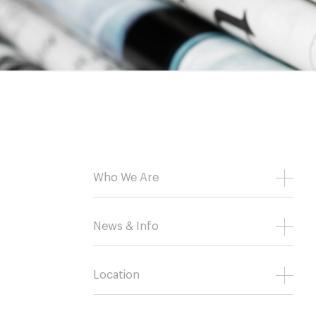
Who We Are
News & Info
Location