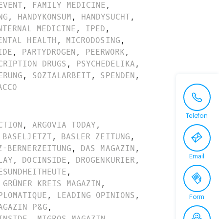
EVENT
,
FAMILY MEDICINE
,
NG
,
HANDYKONSUM
,
HANDYSUCHT
,
NTERNAL MEDICINE
,
IPED
,
ENTAL HEALTH
,
MICRODOSING
,
IDE
,
PARTYDROGEN
,
PEERWORK
,
CRIPTION DRUGS
,
PSYCHEDELIKA
,
ERUNG
,
SOZIALARBEIT
,
SPENDEN
,
ACCO
Telefon
CTION
,
ARGOVIA TODAY
,
BASELJETZT
,
BASLER ZEITUNG
,
Z-BERNERZEITUNG
,
DAS MAGAZIN
,
Email
LAY
,
DOCINSIDE
,
DROGENKURIER
,
ESUNDHEITHEUTE
,
GRÜNER KREIS MAGAZIN
,
PLOMATIQUE
,
LEADING OPINIONS
,
Form
AGAZIN P&G
,
INSIDE
,
MIGROS MAGAZIN
,