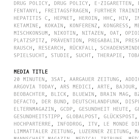
DRUG POLICY
,
DRUG POLICY
,
E-ZIGARETTEN
,
FENTANYL
,
FREITAGSFRAGEN
,
FURTHER TRAINI
HEPATITIS C
,
HEPNET
,
HEROIN
,
HHC
,
HIV
,
I
KETAMINE
,
KOKAIN
,
KONFERENZ
,
KONGRESS
,
M
MISCHKONSUM
,
NIKOTIN
,
NITAZEN
,
OAT
,
OPIO
PLATZSPITZ
,
PRÄVENTION
,
PREGABALIN
,
PRES
RAUSCH
,
RESEARCH
,
RÜCKFALL
,
SCHADENSMIND
SPIELSUCHT
,
STUDIE
,
SUCHT
,
THERAPIE
,
TOB
MEDIA TITLE
20 MINUTEN
,
3SAT
,
AARGAUER ZEITUNG
,
ADDI
ARGOVIA TODAY
,
ARS MEDICI
,
ARTE
,
BAJOUR
,
BEOBACHTER
,
BLICK
,
BLUEWIN
,
BRAIN MAG
,
B
DEFACTO
,
DER BUND
,
DEUTSCHLANDFUNK
,
DISP
ELTERNMAGAZIN
,
GCDP
,
GESUNDHEIT HEUTE
,
G
GESUNDHEITSTIPP
,
GLOBALPOST
,
GLÜCKSPOST
,
HOCHPARTERRE
,
INFODROG
,
ITV
,
LE MONDE DI
LIMMATTALER ZEITUNG
,
LUZERNER ZEITUNG
,
M
MANNSCHAFT MAGAZIN
,
MEDICAL TRIBUNE
,
MED