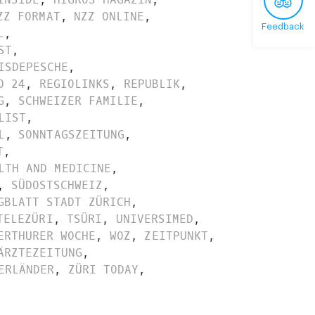
ZZ FORMAT
,
NZZ ONLINE
,
Feedback
L
,
ST
,
ISDEPESCHE
,
O 24
,
REGIOLINKS
,
REPUBLIK
,
G
,
SCHWEIZER FAMILIE
,
LIST
,
L
,
SONNTAGSZEITUNG
,
T
,
LTH AND MEDICINE
,
,
SÜDOSTSCHWEIZ
,
GBLATT STADT ZÜRICH
,
TELEZÜRI
,
TSÜRI
,
UNIVERSIMED
,
ERTHURER WOCHE
,
WOZ
,
ZEITPUNKT
,
ÄRZTEZEITUNG
,
ERLÄNDER
,
ZÜRI TODAY
,