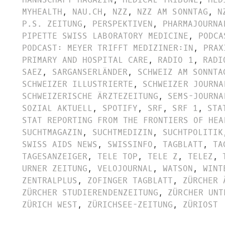
MYHEALTH
,
NAU.CH
,
NZZ
,
NZZ AM SONNTAG
,
N
P.S. ZEITUNG
,
PERSPEKTIVEN
,
PHARMAJOURNA
PIPETTE SWISS LABORATORY MEDICINE
,
PODCA
PODCAST: MEYER TRIFFT MEDIZINER:IN
,
PRAX
PRIMARY AND HOSPITAL CARE
,
RADIO 1
,
RADI
SAEZ
,
SARGANSERLÄNDER
,
SCHWEIZ AM SONNTA
SCHWEIZER ILLUSTRIERTE
,
SCHWEIZER JOURNA
SCHWEIZERISCHE ÄRZTEZEITUNG
,
SEMS-JOURNA
SOZIAL AKTUELL
,
SPOTIFY
,
SRF
,
SRF 1
,
STA
STAT REPORTING FROM THE FRONTIERS OF HEA
SUCHTMAGAZIN
,
SUCHTMEDIZIN
,
SUCHTPOLITIK
SWISS AIDS NEWS
,
SWISSINFO
,
TAGBLATT
,
TA
TAGESANZEIGER
,
TELE TOP
,
TELE Z
,
TELEZ
,
URNER ZEITUNG
,
VELOJOURNAL
,
WATSON
,
WINT
ZENTRALPLUS
,
ZOFINGER TAGBLATT
,
ZÜRCHER 
ZÜRCHER STUDIERENDENZEITUNG
,
ZÜRCHER UNT
ZÜRICH WEST
,
ZÜRICHSEE-ZEITUNG
,
ZÜRIOST