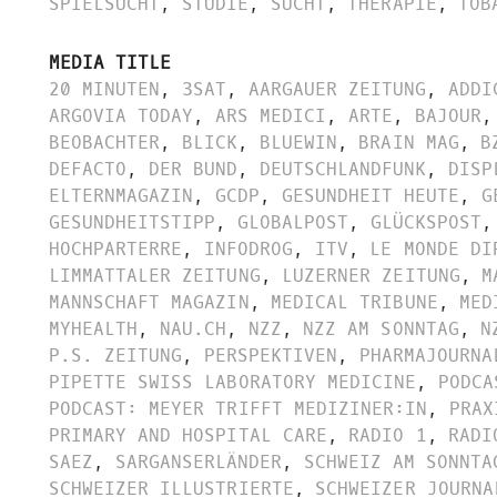
SPIELSUCHT
,
STUDIE
,
SUCHT
,
THERAPIE
,
TOB
MEDIA TITLE
20 MINUTEN
,
3SAT
,
AARGAUER ZEITUNG
,
ADDI
ARGOVIA TODAY
,
ARS MEDICI
,
ARTE
,
BAJOUR
,
BEOBACHTER
,
BLICK
,
BLUEWIN
,
BRAIN MAG
,
B
DEFACTO
,
DER BUND
,
DEUTSCHLANDFUNK
,
DISP
ELTERNMAGAZIN
,
GCDP
,
GESUNDHEIT HEUTE
,
G
GESUNDHEITSTIPP
,
GLOBALPOST
,
GLÜCKSPOST
,
HOCHPARTERRE
,
INFODROG
,
ITV
,
LE MONDE DI
LIMMATTALER ZEITUNG
,
LUZERNER ZEITUNG
,
M
MANNSCHAFT MAGAZIN
,
MEDICAL TRIBUNE
,
MED
MYHEALTH
,
NAU.CH
,
NZZ
,
NZZ AM SONNTAG
,
N
P.S. ZEITUNG
,
PERSPEKTIVEN
,
PHARMAJOURNA
PIPETTE SWISS LABORATORY MEDICINE
,
PODCA
PODCAST: MEYER TRIFFT MEDIZINER:IN
,
PRAX
PRIMARY AND HOSPITAL CARE
,
RADIO 1
,
RADI
SAEZ
,
SARGANSERLÄNDER
,
SCHWEIZ AM SONNTA
SCHWEIZER ILLUSTRIERTE
,
SCHWEIZER JOURNA