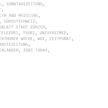
L
,
SONNTAGSZEITUNG
,
T
,
LTH AND MEDICINE
,
,
SÜDOSTSCHWEIZ
,
GBLATT STADT ZÜRICH
,
TELEZÜRI
,
TSÜRI
,
UNIVERSIMED
,
ERTHURER WOCHE
,
WOZ
,
ZEITPUNKT
,
ÄRZTEZEITUNG
,
ERLÄNDER
,
ZÜRI TODAY
,