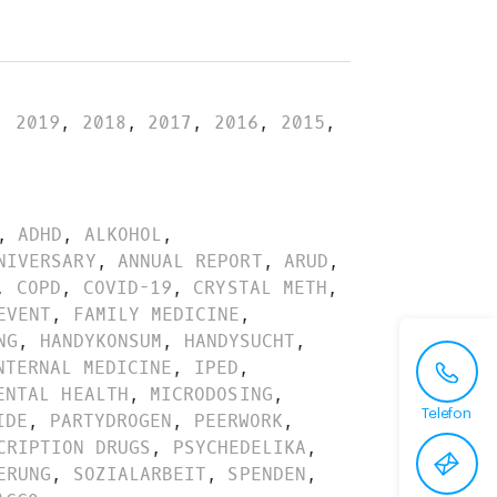
,
2019
,
2018
,
2017
,
2016
,
2015
,
,
ADHD
,
ALKOHOL
,
NIVERSARY
,
ANNUAL REPORT
,
ARUD
,
,
COPD
,
COVID-19
,
CRYSTAL METH
,
EVENT
,
FAMILY MEDICINE
,
NG
,
HANDYKONSUM
,
HANDYSUCHT
,
NTERNAL MEDICINE
,
IPED
,
ENTAL HEALTH
,
MICRODOSING
,
Telefon
IDE
,
PARTYDROGEN
,
PEERWORK
,
CRIPTION DRUGS
,
PSYCHEDELIKA
,
ERUNG
,
SOZIALARBEIT
,
SPENDEN
,