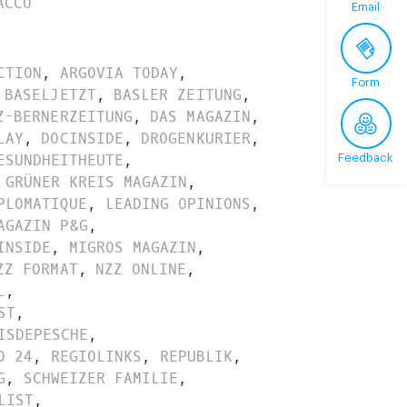
ACCO
Email
CTION
,
ARGOVIA TODAY
,
Form
BASELJETZT
,
BASLER ZEITUNG
,
Z-BERNERZEITUNG
,
DAS MAGAZIN
,
LAY
,
DOCINSIDE
,
DROGENKURIER
,
ESUNDHEITHEUTE
,
Feedback
GRÜNER KREIS MAGAZIN
,
PLOMATIQUE
,
LEADING OPINIONS
,
AGAZIN P&G
,
INSIDE
,
MIGROS MAGAZIN
,
ZZ FORMAT
,
NZZ ONLINE
,
L
,
ST
,
ISDEPESCHE
,
O 24
,
REGIOLINKS
,
REPUBLIK
,
G
,
SCHWEIZER FAMILIE
,
LIST
,