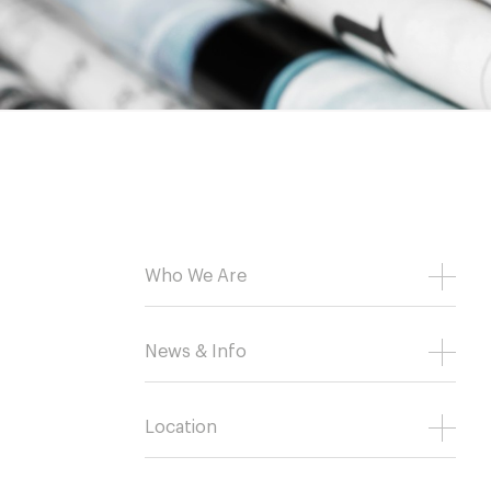
Who We Are
News & Info
Location