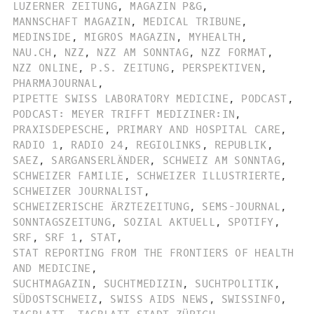
LUZERNER ZEITUNG
,
MAGAZIN P&G
,
MANNSCHAFT MAGAZIN
,
MEDICAL TRIBUNE
,
MEDINSIDE
,
MIGROS MAGAZIN
,
MYHEALTH
,
NAU.CH
,
NZZ
,
NZZ AM SONNTAG
,
NZZ FORMAT
,
NZZ ONLINE
,
P.S. ZEITUNG
,
PERSPEKTIVEN
,
PHARMAJOURNAL
,
PIPETTE SWISS LABORATORY MEDICINE
,
PODCAST
,
PODCAST: MEYER TRIFFT MEDIZINER:IN
,
PRAXISDEPESCHE
,
PRIMARY AND HOSPITAL CARE
,
RADIO 1
,
RADIO 24
,
REGIOLINKS
,
REPUBLIK
,
SAEZ
,
SARGANSERLÄNDER
,
SCHWEIZ AM SONNTAG
,
SCHWEIZER FAMILIE
,
SCHWEIZER ILLUSTRIERTE
,
SCHWEIZER JOURNALIST
,
SCHWEIZERISCHE ÄRZTEZEITUNG
,
SEMS-JOURNAL
,
SONNTAGSZEITUNG
,
SOZIAL AKTUELL
,
SPOTIFY
,
SRF
,
SRF 1
,
STAT
,
STAT REPORTING FROM THE FRONTIERS OF HEALTH
AND MEDICINE
,
SUCHTMAGAZIN
,
SUCHTMEDIZIN
,
SUCHTPOLITIK
,
SÜDOSTSCHWEIZ
,
SWISS AIDS NEWS
,
SWISSINFO
,