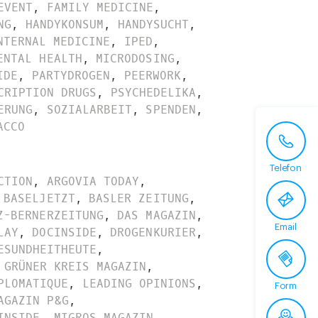
EVENT
,
FAMILY MEDICINE
,
NG
,
HANDYKONSUM
,
HANDYSUCHT
,
NTERNAL MEDICINE
,
IPED
,
ENTAL HEALTH
,
MICRODOSING
,
IDE
,
PARTYDROGEN
,
PEERWORK
,
CRIPTION DRUGS
,
PSYCHEDELIKA
,
ERUNG
,
SOZIALARBEIT
,
SPENDEN
,
ACCO
Telefon
CTION
,
ARGOVIA TODAY
,
BASELJETZT
,
BASLER ZEITUNG
,
Z-BERNERZEITUNG
,
DAS MAGAZIN
,
Email
LAY
,
DOCINSIDE
,
DROGENKURIER
,
ESUNDHEITHEUTE
,
GRÜNER KREIS MAGAZIN
,
PLOMATIQUE
,
LEADING OPINIONS
,
Form
AGAZIN P&G
,
INSIDE
,
MIGROS MAGAZIN
,