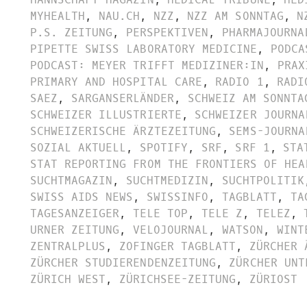
MYHEALTH
,
NAU.CH
,
NZZ
,
NZZ AM SONNTAG
,
N
P.S. ZEITUNG
,
PERSPEKTIVEN
,
PHARMAJOURNA
PIPETTE SWISS LABORATORY MEDICINE
,
PODCA
PODCAST: MEYER TRIFFT MEDIZINER:IN
,
PRAX
PRIMARY AND HOSPITAL CARE
,
RADIO 1
,
RADI
SAEZ
,
SARGANSERLÄNDER
,
SCHWEIZ AM SONNTA
SCHWEIZER ILLUSTRIERTE
,
SCHWEIZER JOURNA
SCHWEIZERISCHE ÄRZTEZEITUNG
,
SEMS-JOURNA
SOZIAL AKTUELL
,
SPOTIFY
,
SRF
,
SRF 1
,
STA
STAT REPORTING FROM THE FRONTIERS OF HEA
SUCHTMAGAZIN
,
SUCHTMEDIZIN
,
SUCHTPOLITIK
SWISS AIDS NEWS
,
SWISSINFO
,
TAGBLATT
,
TA
TAGESANZEIGER
,
TELE TOP
,
TELE Z
,
TELEZ
,
URNER ZEITUNG
,
VELOJOURNAL
,
WATSON
,
WINT
ZENTRALPLUS
,
ZOFINGER TAGBLATT
,
ZÜRCHER 
ZÜRCHER STUDIERENDENZEITUNG
,
ZÜRCHER UNT
ZÜRICH WEST
,
ZÜRICHSEE-ZEITUNG
,
ZÜRIOST