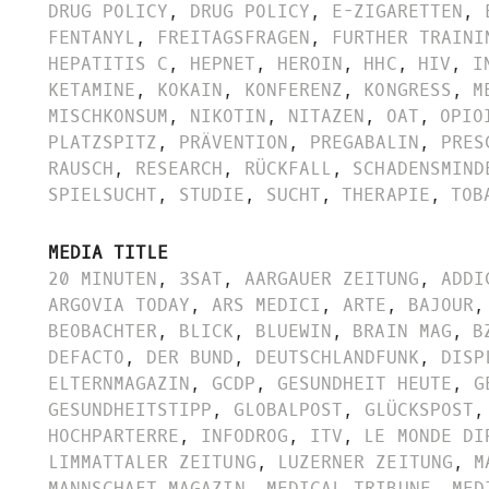
DRUG POLICY
,
DRUG POLICY
,
E-ZIGARETTEN
,
FENTANYL
,
FREITAGSFRAGEN
,
FURTHER TRAINI
HEPATITIS C
,
HEPNET
,
HEROIN
,
HHC
,
HIV
,
I
KETAMINE
,
KOKAIN
,
KONFERENZ
,
KONGRESS
,
M
MISCHKONSUM
,
NIKOTIN
,
NITAZEN
,
OAT
,
OPIO
PLATZSPITZ
,
PRÄVENTION
,
PREGABALIN
,
PRES
RAUSCH
,
RESEARCH
,
RÜCKFALL
,
SCHADENSMIND
SPIELSUCHT
,
STUDIE
,
SUCHT
,
THERAPIE
,
TOB
MEDIA TITLE
20 MINUTEN
,
3SAT
,
AARGAUER ZEITUNG
,
ADDI
ARGOVIA TODAY
,
ARS MEDICI
,
ARTE
,
BAJOUR
,
BEOBACHTER
,
BLICK
,
BLUEWIN
,
BRAIN MAG
,
B
DEFACTO
,
DER BUND
,
DEUTSCHLANDFUNK
,
DISP
ELTERNMAGAZIN
,
GCDP
,
GESUNDHEIT HEUTE
,
G
GESUNDHEITSTIPP
,
GLOBALPOST
,
GLÜCKSPOST
,
HOCHPARTERRE
,
INFODROG
,
ITV
,
LE MONDE DI
LIMMATTALER ZEITUNG
,
LUZERNER ZEITUNG
,
M
MANNSCHAFT MAGAZIN
,
MEDICAL TRIBUNE
,
MED