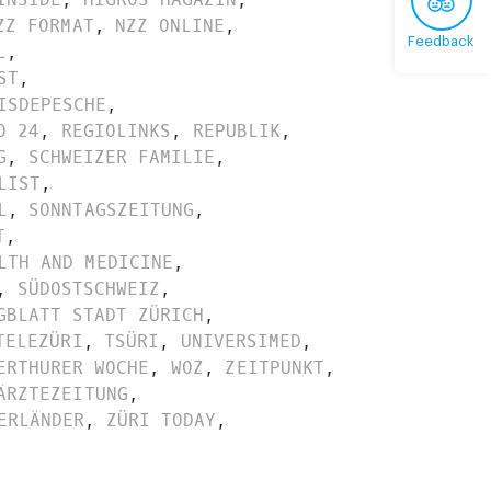
ZZ FORMAT
,
NZZ ONLINE
,
Feedback
L
,
ST
,
ISDEPESCHE
,
O 24
,
REGIOLINKS
,
REPUBLIK
,
G
,
SCHWEIZER FAMILIE
,
LIST
,
L
,
SONNTAGSZEITUNG
,
T
,
LTH AND MEDICINE
,
,
SÜDOSTSCHWEIZ
,
GBLATT STADT ZÜRICH
,
TELEZÜRI
,
TSÜRI
,
UNIVERSIMED
,
ERTHURER WOCHE
,
WOZ
,
ZEITPUNKT
,
ÄRZTEZEITUNG
,
ERLÄNDER
,
ZÜRI TODAY
,