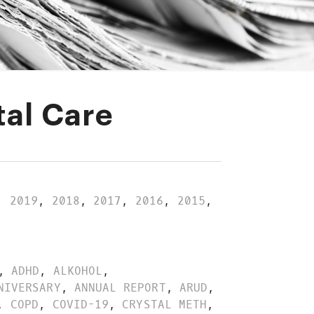
tal Care
,
2019
,
2018
,
2017
,
2016
,
2015
,
,
ADHD
,
ALKOHOL
,
NIVERSARY
,
ANNUAL REPORT
,
ARUD
,
,
COPD
,
COVID-19
,
CRYSTAL METH
,