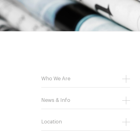
Who We Are
News & Info
Location