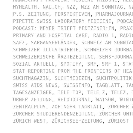
MYHEALTH
,
NAU.CH
,
NZZ
,
NZZ AM SONNTAG
,
N
P.S. ZEITUNG
,
PERSPEKTIVEN
,
PHARMAJOURNA
PIPETTE SWISS LABORATORY MEDICINE
,
PODCA
PODCAST: MEYER TRIFFT MEDIZINER:IN
,
PRAX
PRIMARY AND HOSPITAL CARE
,
RADIO 1
,
RADI
SAEZ
,
SARGANSERLÄNDER
,
SCHWEIZ AM SONNTA
SCHWEIZER ILLUSTRIERTE
,
SCHWEIZER JOURNA
SCHWEIZERISCHE ÄRZTEZEITUNG
,
SEMS-JOURNA
SOZIAL AKTUELL
,
SPOTIFY
,
SRF
,
SRF 1
,
STA
STAT REPORTING FROM THE FRONTIERS OF HEA
SUCHTMAGAZIN
,
SUCHTMEDIZIN
,
SUCHTPOLITIK
SWISS AIDS NEWS
,
SWISSINFO
,
TAGBLATT
,
TA
TAGESANZEIGER
,
TELE TOP
,
TELE Z
,
TELEZ
,
URNER ZEITUNG
,
VELOJOURNAL
,
WATSON
,
WINT
ZENTRALPLUS
,
ZOFINGER TAGBLATT
,
ZÜRCHER 
ZÜRCHER STUDIERENDENZEITUNG
,
ZÜRCHER UNT
ZÜRICH WEST
,
ZÜRICHSEE-ZEITUNG
,
ZÜRIOST