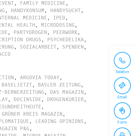
EVENT
,
FAMILY MEDICINE
,
NG
,
HANDYKONSUM
,
HANDYSUCHT
,
NTERNAL MEDICINE
,
IPED
,
ENTAL HEALTH
,
MICRODOSING
,
IDE
,
PARTYDROGEN
,
PEERWORK
,
CRIPTION DRUGS
,
PSYCHEDELIKA
,
ERUNG
,
SOZIALARBEIT
,
SPENDEN
,
ACCO
Telefon
CTION
,
ARGOVIA TODAY
,
BASELJETZT
,
BASLER ZEITUNG
,
Z-BERNERZEITUNG
,
DAS MAGAZIN
,
Email
LAY
,
DOCINSIDE
,
DROGENKURIER
,
ESUNDHEITHEUTE
,
GRÜNER KREIS MAGAZIN
,
PLOMATIQUE
,
LEADING OPINIONS
,
Form
AGAZIN P&G
,
INSIDE
,
MIGROS MAGAZIN
,