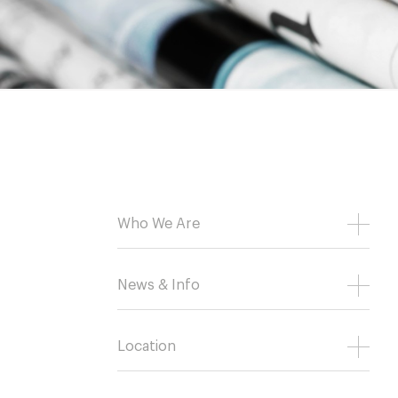
Who We Are
News & Info
Location