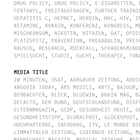
DRUG POLICY
,
DRUG POLICY
,
E-ZIGARETTEN
,
FENTANYL
,
FREITAGSFRAGEN
,
FURTHER TRAINI
HEPATITIS C
,
HEPNET
,
HEROIN
,
HHC
,
HIV
,
I
KETAMINE
,
KOKAIN
,
KONFERENZ
,
KONGRESS
,
M
MISCHKONSUM
,
NIKOTIN
,
NITAZEN
,
OAT
,
OPIO
PLATZSPITZ
,
PRÄVENTION
,
PREGABALIN
,
PRES
RAUSCH
,
RESEARCH
,
RÜCKFALL
,
SCHADENSMIND
SPIELSUCHT
,
STUDIE
,
SUCHT
,
THERAPIE
,
TOB
MEDIA TITLE
20 MINUTEN
,
3SAT
,
AARGAUER ZEITUNG
,
ADDI
ARGOVIA TODAY
,
ARS MEDICI
,
ARTE
,
BAJOUR
,
BEOBACHTER
,
BLICK
,
BLUEWIN
,
BRAIN MAG
,
B
DEFACTO
,
DER BUND
,
DEUTSCHLANDFUNK
,
DISP
ELTERNMAGAZIN
,
GCDP
,
GESUNDHEIT HEUTE
,
G
GESUNDHEITSTIPP
,
GLOBALPOST
,
GLÜCKSPOST
,
HOCHPARTERRE
,
INFODROG
,
ITV
,
LE MONDE DI
LIMMATTALER ZEITUNG
,
LUZERNER ZEITUNG
,
M
MANNSCHAFT MAGAZIN
,
MEDICAL TRIBUNE
,
MED