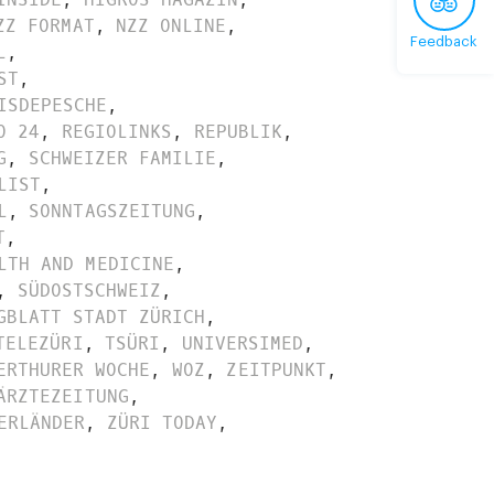
ZZ FORMAT
,
NZZ ONLINE
,
Feedback
L
,
ST
,
ISDEPESCHE
,
O 24
,
REGIOLINKS
,
REPUBLIK
,
G
,
SCHWEIZER FAMILIE
,
LIST
,
L
,
SONNTAGSZEITUNG
,
T
,
LTH AND MEDICINE
,
,
SÜDOSTSCHWEIZ
,
GBLATT STADT ZÜRICH
,
TELEZÜRI
,
TSÜRI
,
UNIVERSIMED
,
ERTHURER WOCHE
,
WOZ
,
ZEITPUNKT
,
ÄRZTEZEITUNG
,
ERLÄNDER
,
ZÜRI TODAY
,