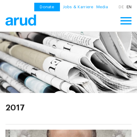
Donate
Jobs & Karriere
Media
DE
EN
2017