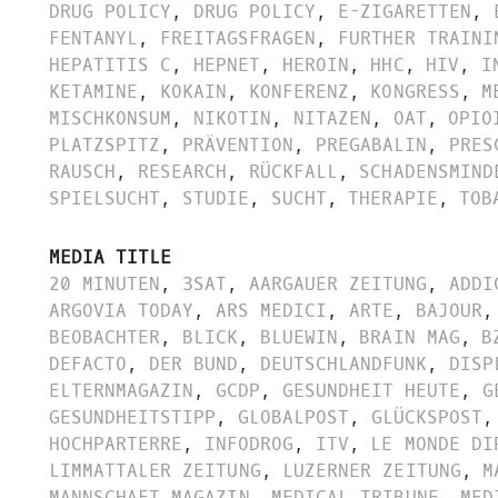
DRUG POLICY
,
DRUG POLICY
,
E-ZIGARETTEN
,
FENTANYL
,
FREITAGSFRAGEN
,
FURTHER TRAINI
HEPATITIS C
,
HEPNET
,
HEROIN
,
HHC
,
HIV
,
I
KETAMINE
,
KOKAIN
,
KONFERENZ
,
KONGRESS
,
M
MISCHKONSUM
,
NIKOTIN
,
NITAZEN
,
OAT
,
OPIO
PLATZSPITZ
,
PRÄVENTION
,
PREGABALIN
,
PRES
RAUSCH
,
RESEARCH
,
RÜCKFALL
,
SCHADENSMIND
SPIELSUCHT
,
STUDIE
,
SUCHT
,
THERAPIE
,
TOB
MEDIA TITLE
20 MINUTEN
,
3SAT
,
AARGAUER ZEITUNG
,
ADDI
ARGOVIA TODAY
,
ARS MEDICI
,
ARTE
,
BAJOUR
,
BEOBACHTER
,
BLICK
,
BLUEWIN
,
BRAIN MAG
,
B
DEFACTO
,
DER BUND
,
DEUTSCHLANDFUNK
,
DISP
ELTERNMAGAZIN
,
GCDP
,
GESUNDHEIT HEUTE
,
G
GESUNDHEITSTIPP
,
GLOBALPOST
,
GLÜCKSPOST
,
HOCHPARTERRE
,
INFODROG
,
ITV
,
LE MONDE DI
LIMMATTALER ZEITUNG
,
LUZERNER ZEITUNG
,
M
MANNSCHAFT MAGAZIN
,
MEDICAL TRIBUNE
,
MED