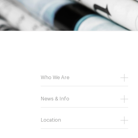
Who We Are
News & Info
Location