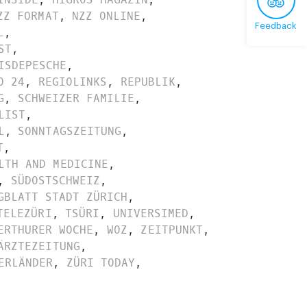
ZZ FORMAT
,
NZZ ONLINE
,
Feedback
L
,
ST
,
ISDEPESCHE
,
O 24
,
REGIOLINKS
,
REPUBLIK
,
G
,
SCHWEIZER FAMILIE
,
LIST
,
L
,
SONNTAGSZEITUNG
,
T
,
LTH AND MEDICINE
,
,
SÜDOSTSCHWEIZ
,
GBLATT STADT ZÜRICH
,
TELEZÜRI
,
TSÜRI
,
UNIVERSIMED
,
ERTHURER WOCHE
,
WOZ
,
ZEITPUNKT
,
ÄRZTEZEITUNG
,
ERLÄNDER
,
ZÜRI TODAY
,