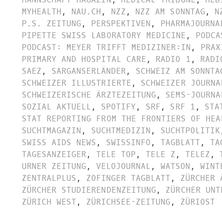
MYHEALTH
,
NAU.CH
,
NZZ
,
NZZ AM SONNTAG
,
N
P.S. ZEITUNG
,
PERSPEKTIVEN
,
PHARMAJOURNA
PIPETTE SWISS LABORATORY MEDICINE
,
PODCA
PODCAST: MEYER TRIFFT MEDIZINER:IN
,
PRAX
PRIMARY AND HOSPITAL CARE
,
RADIO 1
,
RADI
SAEZ
,
SARGANSERLÄNDER
,
SCHWEIZ AM SONNTA
SCHWEIZER ILLUSTRIERTE
,
SCHWEIZER JOURNA
SCHWEIZERISCHE ÄRZTEZEITUNG
,
SEMS-JOURNA
SOZIAL AKTUELL
,
SPOTIFY
,
SRF
,
SRF 1
,
STA
STAT REPORTING FROM THE FRONTIERS OF HEA
SUCHTMAGAZIN
,
SUCHTMEDIZIN
,
SUCHTPOLITIK
SWISS AIDS NEWS
,
SWISSINFO
,
TAGBLATT
,
TA
TAGESANZEIGER
,
TELE TOP
,
TELE Z
,
TELEZ
,
URNER ZEITUNG
,
VELOJOURNAL
,
WATSON
,
WINT
ZENTRALPLUS
,
ZOFINGER TAGBLATT
,
ZÜRCHER 
ZÜRCHER STUDIERENDENZEITUNG
,
ZÜRCHER UNT
ZÜRICH WEST
,
ZÜRICHSEE-ZEITUNG
,
ZÜRIOST