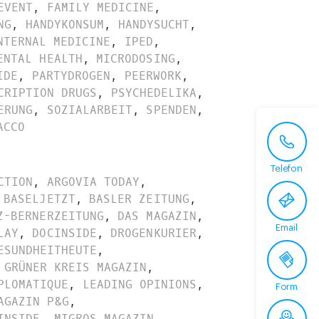
EVENT
,
FAMILY MEDICINE
,
NG
,
HANDYKONSUM
,
HANDYSUCHT
,
NTERNAL MEDICINE
,
IPED
,
ENTAL HEALTH
,
MICRODOSING
,
IDE
,
PARTYDROGEN
,
PEERWORK
,
CRIPTION DRUGS
,
PSYCHEDELIKA
,
ERUNG
,
SOZIALARBEIT
,
SPENDEN
,
ACCO
Telefon
CTION
,
ARGOVIA TODAY
,
BASELJETZT
,
BASLER ZEITUNG
,
Z-BERNERZEITUNG
,
DAS MAGAZIN
,
Email
LAY
,
DOCINSIDE
,
DROGENKURIER
,
ESUNDHEITHEUTE
,
GRÜNER KREIS MAGAZIN
,
PLOMATIQUE
,
LEADING OPINIONS
,
Form
AGAZIN P&G
,
INSIDE
,
MIGROS MAGAZIN
,