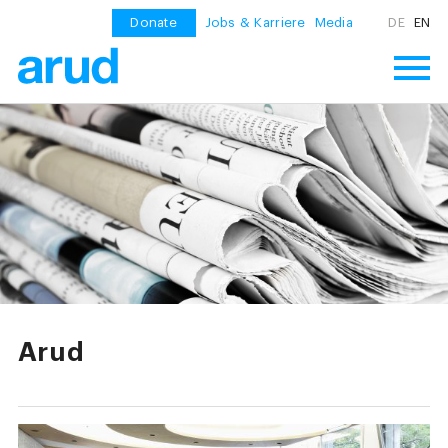
Donate
Jobs & Karriere
Media
DE
EN
Arud