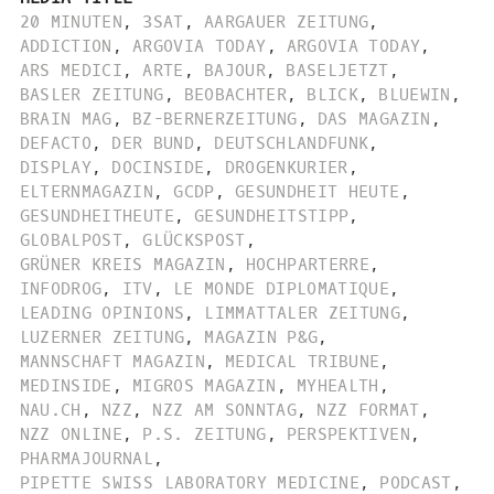
20 MINUTEN
,
3SAT
,
AARGAUER ZEITUNG
,
ADDICTION
,
ARGOVIA TODAY
,
ARGOVIA TODAY
,
ARS MEDICI
,
ARTE
,
BAJOUR
,
BASELJETZT
,
BASLER ZEITUNG
,
BEOBACHTER
,
BLICK
,
BLUEWIN
,
BRAIN MAG
,
BZ-BERNERZEITUNG
,
DAS MAGAZIN
,
DEFACTO
,
DER BUND
,
DEUTSCHLANDFUNK
,
DISPLAY
,
DOCINSIDE
,
DROGENKURIER
,
ELTERNMAGAZIN
,
GCDP
,
GESUNDHEIT HEUTE
,
GESUNDHEITHEUTE
,
GESUNDHEITSTIPP
,
GLOBALPOST
,
GLÜCKSPOST
,
GRÜNER KREIS MAGAZIN
,
HOCHPARTERRE
,
INFODROG
,
ITV
,
LE MONDE DIPLOMATIQUE
,
LEADING OPINIONS
,
LIMMATTALER ZEITUNG
,
LUZERNER ZEITUNG
,
MAGAZIN P&G
,
MANNSCHAFT MAGAZIN
,
MEDICAL TRIBUNE
,
MEDINSIDE
,
MIGROS MAGAZIN
,
MYHEALTH
,
NAU.CH
,
NZZ
,
NZZ AM SONNTAG
,
NZZ FORMAT
,
NZZ ONLINE
,
P.S. ZEITUNG
,
PERSPEKTIVEN
,
PHARMAJOURNAL
,
PIPETTE SWISS LABORATORY MEDICINE
,
PODCAST
,