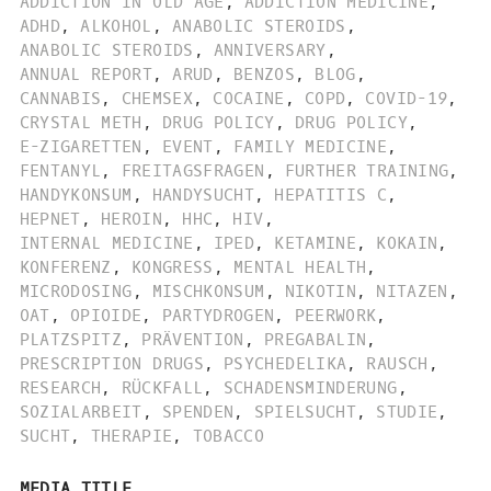
ADDICTION IN OLD AGE
,
ADDICTION MEDICINE
,
ADHD
,
ALKOHOL
,
ANABOLIC STEROIDS
,
ANABOLIC STEROIDS
,
ANNIVERSARY
,
ANNUAL REPORT
,
ARUD
,
BENZOS
,
BLOG
,
CANNABIS
,
CHEMSEX
,
COCAINE
,
COPD
,
COVID-19
,
CRYSTAL METH
,
DRUG POLICY
,
DRUG POLICY
,
E-ZIGARETTEN
,
EVENT
,
FAMILY MEDICINE
,
FENTANYL
,
FREITAGSFRAGEN
,
FURTHER TRAINING
,
HANDYKONSUM
,
HANDYSUCHT
,
HEPATITIS C
,
HEPNET
,
HEROIN
,
HHC
,
HIV
,
INTERNAL MEDICINE
,
IPED
,
KETAMINE
,
KOKAIN
,
KONFERENZ
,
KONGRESS
,
MENTAL HEALTH
,
MICRODOSING
,
MISCHKONSUM
,
NIKOTIN
,
NITAZEN
,
OAT
,
OPIOIDE
,
PARTYDROGEN
,
PEERWORK
,
PLATZSPITZ
,
PRÄVENTION
,
PREGABALIN
,
PRESCRIPTION DRUGS
,
PSYCHEDELIKA
,
RAUSCH
,
RESEARCH
,
RÜCKFALL
,
SCHADENSMINDERUNG
,
SOZIALARBEIT
,
SPENDEN
,
SPIELSUCHT
,
STUDIE
,
SUCHT
,
THERAPIE
,
TOBACCO
MEDIA TITLE