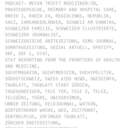
PODCAST: MEYER TRIFFT MEDIZINER:IN
,
PRAXISDEPESCHE
,
PRIMARY AND HOSPITAL CARE
,
RADIO 1
,
RADIO 24
,
REGIOLINKS
,
REPUBLIK
,
SAEZ
,
SARGANSERLÄNDER
,
SCHWEIZ AM SONNTAG
,
SCHWEIZER FAMILIE
,
SCHWEIZER ILLUSTRIERTE
,
SCHWEIZER JOURNALIST
,
SCHWEIZERISCHE ÄRZTEZEITUNG
,
SEMS-JOURNAL
,
SONNTAGSZEITUNG
,
SOZIAL AKTUELL
,
SPOTIFY
,
SRF
,
SRF 1
,
STAT
,
STAT REPORTING FROM THE FRONTIERS OF HEALTH
AND MEDICINE
,
SUCHTMAGAZIN
,
SUCHTMEDIZIN
,
SUCHTPOLITIK
,
SÜDOSTSCHWEIZ
,
SWISS AIDS NEWS
,
SWISSINFO
,
TAGBLATT
,
TAGBLATT STADT ZÜRICH
,
TAGESANZEIGER
,
TELE TOP
,
TELE Z
,
TELEZ
,
TELEZÜRI
,
TSÜRI
,
UNIVERSIMED
,
URNER ZEITUNG
,
VELOJOURNAL
,
WATSON
,
WINTERTHURER WOCHE
,
WOZ
,
ZEITPUNKT
,
ZENTRALPLUS
,
ZOFINGER TAGBLATT
,
ZÜRCHER ÄRZTEZEITUNG
,