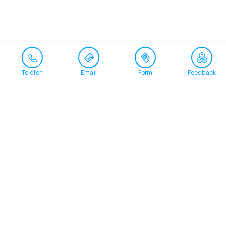
Telefon
Email
Form
Feedback
Contact
+41 58 360 50 00
arud@arud.ch
Online registration