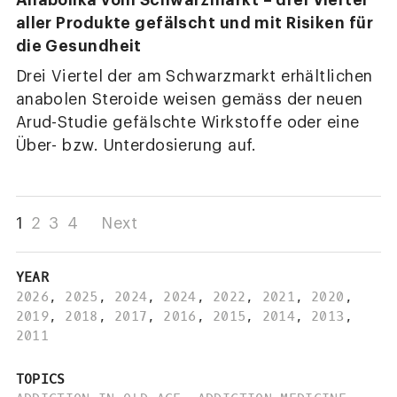
Anabolika vom Schwarzmarkt – drei Viertel
aller Produkte gefälscht und mit Risiken für
die Gesundheit
Drei Viertel der am Schwarzmarkt erhältlichen
anabolen Steroide weisen gemäss der neuen
Arud-Studie gefälschte Wirkstoffe oder eine
Über- bzw. Unterdosierung auf.
1
2
3
4
Next
YEAR
2026
,
2025
,
2024
,
2024
,
2022
,
2021
,
2020
,
2019
,
2018
,
2017
,
2016
,
2015
,
2014
,
2013
,
2011
TOPICS