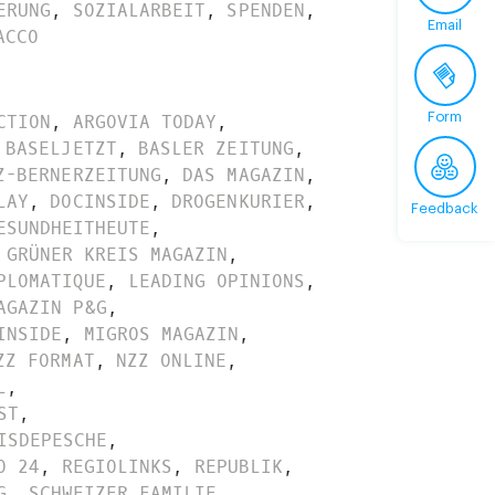
ERUNG
,
SOZIALARBEIT
,
SPENDEN
,
Email
ACCO
Form
CTION
,
ARGOVIA TODAY
,
BASELJETZT
,
BASLER ZEITUNG
,
Z-BERNERZEITUNG
,
DAS MAGAZIN
,
LAY
,
DOCINSIDE
,
DROGENKURIER
,
Feedback
ESUNDHEITHEUTE
,
GRÜNER KREIS MAGAZIN
,
PLOMATIQUE
,
LEADING OPINIONS
,
AGAZIN P&G
,
INSIDE
,
MIGROS MAGAZIN
,
ZZ FORMAT
,
NZZ ONLINE
,
L
,
ST
,
ISDEPESCHE
,
O 24
,
REGIOLINKS
,
REPUBLIK
,
G
,
SCHWEIZER FAMILIE
,