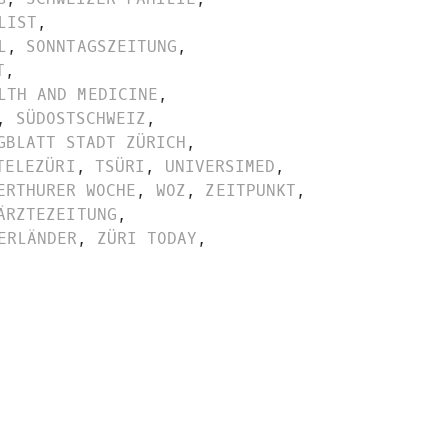
LIST
,
L
,
SONNTAGSZEITUNG
,
T
,
LTH AND MEDICINE
,
,
SÜDOSTSCHWEIZ
,
GBLATT STADT ZÜRICH
,
TELEZÜRI
,
TSÜRI
,
UNIVERSIMED
,
ERTHURER WOCHE
,
WOZ
,
ZEITPUNKT
,
ÄRZTEZEITUNG
,
ERLÄNDER
,
ZÜRI TODAY
,