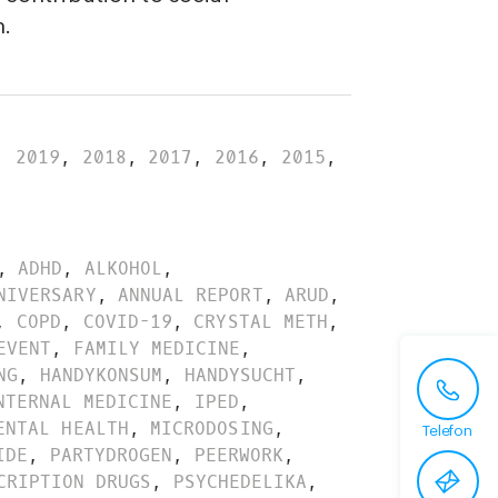
n.
,
2019
,
2018
,
2017
,
2016
,
2015
,
,
ADHD
,
ALKOHOL
,
NIVERSARY
,
ANNUAL REPORT
,
ARUD
,
,
COPD
,
COVID-19
,
CRYSTAL METH
,
EVENT
,
FAMILY MEDICINE
,
NG
,
HANDYKONSUM
,
HANDYSUCHT
,
NTERNAL MEDICINE
,
IPED
,
ENTAL HEALTH
,
MICRODOSING
,
Telefon
IDE
,
PARTYDROGEN
,
PEERWORK
,
CRIPTION DRUGS
,
PSYCHEDELIKA
,