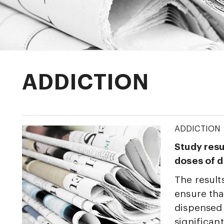
ADDICTION
ADDICTION
Study resu
doses of 
The result
ensure tha
dispensed 
significant