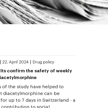
|
|
22. April 2024
Drug policy
lts confirm the safety of weekly
diacetylmorphine
s of the study have helped to
t diacetylmorphine can be
for up to 7 days in Switzerland - a
 contribution to social