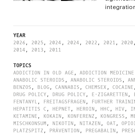
integratio
YEAR
2026
,
2025
,
2024
,
2024
,
2022
,
2021
,
2020
2014
,
2013
,
2011
TOPICS
ADDICTION IN OLD AGE
,
ADDICTION MEDICINE
ANABOLIC STEROIDS
,
ANABOLIC STEROIDS
,
AN
BENZOS
,
BLOG
,
CANNABIS
,
CHEMSEX
,
COCAINE
DRUG POLICY
,
DRUG POLICY
,
E-ZIGARETTEN
,
FENTANYL
,
FREITAGSFRAGEN
,
FURTHER TRAINI
HEPATITIS C
,
HEPNET
,
HEROIN
,
HHC
,
HIV
,
I
KETAMINE
,
KOKAIN
,
KONFERENZ
,
KONGRESS
,
M
MISCHKONSUM
,
NIKOTIN
,
NITAZEN
,
OAT
,
OPIO
PLATZSPITZ
,
PRÄVENTION
,
PREGABALIN
,
PRES