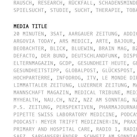
RAUSCH
,
RESEARCH
,
RÜCKFALL
,
SCHADENSMIND
SPIELSUCHT
,
STUDIE
,
SUCHT
,
THERAPIE
,
TOB
MEDIA TITLE
20 MINUTEN
,
3SAT
,
AARGAUER ZEITUNG
,
ADDI
ARGOVIA TODAY
,
ARS MEDICI
,
ARTE
,
BAJOUR
,
BEOBACHTER
,
BLICK
,
BLUEWIN
,
BRAIN MAG
,
B
DEFACTO
,
DER BUND
,
DEUTSCHLANDFUNK
,
DISP
ELTERNMAGAZIN
,
GCDP
,
GESUNDHEIT HEUTE
,
G
GESUNDHEITSTIPP
,
GLOBALPOST
,
GLÜCKSPOST
,
HOCHPARTERRE
,
INFODROG
,
ITV
,
LE MONDE DI
LIMMATTALER ZEITUNG
,
LUZERNER ZEITUNG
,
M
MANNSCHAFT MAGAZIN
,
MEDICAL TRIBUNE
,
MED
MYHEALTH
,
NAU.CH
,
NZZ
,
NZZ AM SONNTAG
,
N
P.S. ZEITUNG
,
PERSPEKTIVEN
,
PHARMAJOURNA
PIPETTE SWISS LABORATORY MEDICINE
,
PODCA
PODCAST: MEYER TRIFFT MEDIZINER:IN
,
PRAX
PRIMARY AND HOSPITAL CARE
,
RADIO 1
,
RADI
SAEZ
,
SARGANSERLÄNDER
,
SCHWEIZ AM SONNTA