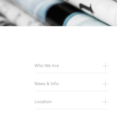
Who We Are
News & Info
Location