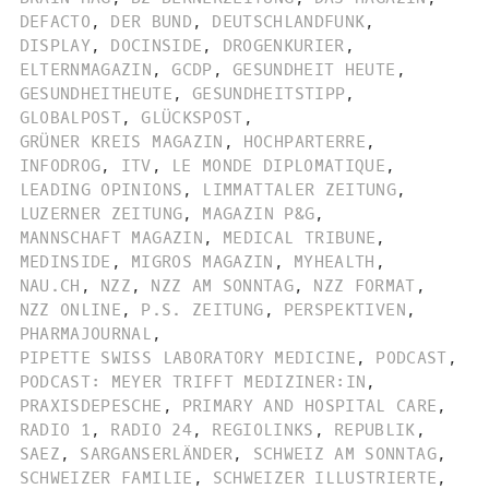
DEFACTO
,
DER BUND
,
DEUTSCHLANDFUNK
,
DISPLAY
,
DOCINSIDE
,
DROGENKURIER
,
ELTERNMAGAZIN
,
GCDP
,
GESUNDHEIT HEUTE
,
GESUNDHEITHEUTE
,
GESUNDHEITSTIPP
,
GLOBALPOST
,
GLÜCKSPOST
,
GRÜNER KREIS MAGAZIN
,
HOCHPARTERRE
,
INFODROG
,
ITV
,
LE MONDE DIPLOMATIQUE
,
LEADING OPINIONS
,
LIMMATTALER ZEITUNG
,
LUZERNER ZEITUNG
,
MAGAZIN P&G
,
MANNSCHAFT MAGAZIN
,
MEDICAL TRIBUNE
,
MEDINSIDE
,
MIGROS MAGAZIN
,
MYHEALTH
,
NAU.CH
,
NZZ
,
NZZ AM SONNTAG
,
NZZ FORMAT
,
NZZ ONLINE
,
P.S. ZEITUNG
,
PERSPEKTIVEN
,
PHARMAJOURNAL
,
PIPETTE SWISS LABORATORY MEDICINE
,
PODCAST
,
PODCAST: MEYER TRIFFT MEDIZINER:IN
,
PRAXISDEPESCHE
,
PRIMARY AND HOSPITAL CARE
,
RADIO 1
,
RADIO 24
,
REGIOLINKS
,
REPUBLIK
,
SAEZ
,
SARGANSERLÄNDER
,
SCHWEIZ AM SONNTAG
,
SCHWEIZER FAMILIE
,
SCHWEIZER ILLUSTRIERTE
,