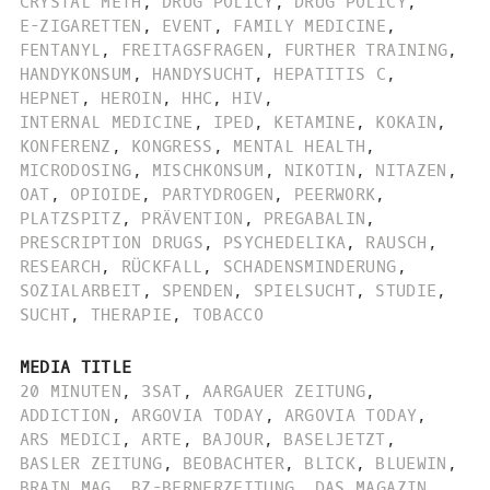
CRYSTAL METH
,
DRUG POLICY
,
DRUG POLICY
,
E-ZIGARETTEN
,
EVENT
,
FAMILY MEDICINE
,
FENTANYL
,
FREITAGSFRAGEN
,
FURTHER TRAINING
,
HANDYKONSUM
,
HANDYSUCHT
,
HEPATITIS C
,
HEPNET
,
HEROIN
,
HHC
,
HIV
,
INTERNAL MEDICINE
,
IPED
,
KETAMINE
,
KOKAIN
,
KONFERENZ
,
KONGRESS
,
MENTAL HEALTH
,
MICRODOSING
,
MISCHKONSUM
,
NIKOTIN
,
NITAZEN
,
OAT
,
OPIOIDE
,
PARTYDROGEN
,
PEERWORK
,
PLATZSPITZ
,
PRÄVENTION
,
PREGABALIN
,
PRESCRIPTION DRUGS
,
PSYCHEDELIKA
,
RAUSCH
,
RESEARCH
,
RÜCKFALL
,
SCHADENSMINDERUNG
,
SOZIALARBEIT
,
SPENDEN
,
SPIELSUCHT
,
STUDIE
,
SUCHT
,
THERAPIE
,
TOBACCO
MEDIA TITLE
20 MINUTEN
,
3SAT
,
AARGAUER ZEITUNG
,
ADDICTION
,
ARGOVIA TODAY
,
ARGOVIA TODAY
,
ARS MEDICI
,
ARTE
,
BAJOUR
,
BASELJETZT
,
BASLER ZEITUNG
,
BEOBACHTER
,
BLICK
,
BLUEWIN
,
BRAIN MAG
,
BZ-BERNERZEITUNG
,
DAS MAGAZIN
,