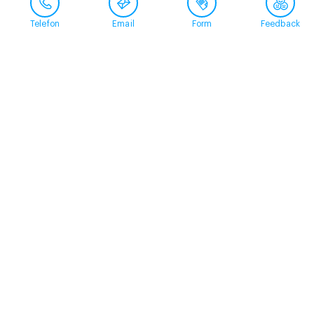
Telefon
Email
Form
Feedback
Contact
+41 58 360 50 00
arud@arud.ch
Online registration
Location
Zürich
Schützengasse 31
8001 Zürich