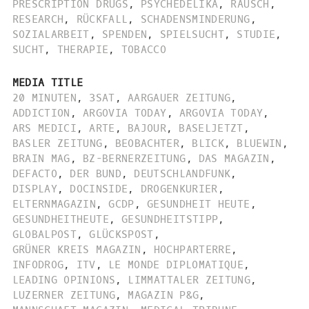
PRESCRIPTION DRUGS
,
PSYCHEDELIKA
,
RAUSCH
,
RESEARCH
,
RÜCKFALL
,
SCHADENSMINDERUNG
,
SOZIALARBEIT
,
SPENDEN
,
SPIELSUCHT
,
STUDIE
,
SUCHT
,
THERAPIE
,
TOBACCO
MEDIA TITLE
20 MINUTEN
,
3SAT
,
AARGAUER ZEITUNG
,
ADDICTION
,
ARGOVIA TODAY
,
ARGOVIA TODAY
,
ARS MEDICI
,
ARTE
,
BAJOUR
,
BASELJETZT
,
BASLER ZEITUNG
,
BEOBACHTER
,
BLICK
,
BLUEWIN
,
BRAIN MAG
,
BZ-BERNERZEITUNG
,
DAS MAGAZIN
,
DEFACTO
,
DER BUND
,
DEUTSCHLANDFUNK
,
DISPLAY
,
DOCINSIDE
,
DROGENKURIER
,
ELTERNMAGAZIN
,
GCDP
,
GESUNDHEIT HEUTE
,
GESUNDHEITHEUTE
,
GESUNDHEITSTIPP
,
GLOBALPOST
,
GLÜCKSPOST
,
GRÜNER KREIS MAGAZIN
,
HOCHPARTERRE
,
INFODROG
,
ITV
,
LE MONDE DIPLOMATIQUE
,
LEADING OPINIONS
,
LIMMATTALER ZEITUNG
,
LUZERNER ZEITUNG
,
MAGAZIN P&G
,