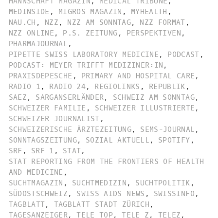
MANNSCHAFT MAGAZIN
,
MEDICAL TRIBUNE
,
MEDINSIDE
,
MIGROS MAGAZIN
,
MYHEALTH
,
NAU.CH
,
NZZ
,
NZZ AM SONNTAG
,
NZZ FORMAT
,
NZZ ONLINE
,
P.S. ZEITUNG
,
PERSPEKTIVEN
,
PHARMAJOURNAL
,
PIPETTE SWISS LABORATORY MEDICINE
,
PODCAST
,
PODCAST: MEYER TRIFFT MEDIZINER:IN
,
PRAXISDEPESCHE
,
PRIMARY AND HOSPITAL CARE
,
RADIO 1
,
RADIO 24
,
REGIOLINKS
,
REPUBLIK
,
SAEZ
,
SARGANSERLÄNDER
,
SCHWEIZ AM SONNTAG
,
SCHWEIZER FAMILIE
,
SCHWEIZER ILLUSTRIERTE
,
SCHWEIZER JOURNALIST
,
SCHWEIZERISCHE ÄRZTEZEITUNG
,
SEMS-JOURNAL
,
SONNTAGSZEITUNG
,
SOZIAL AKTUELL
,
SPOTIFY
,
SRF
,
SRF 1
,
STAT
,
STAT REPORTING FROM THE FRONTIERS OF HEALTH
AND MEDICINE
,
SUCHTMAGAZIN
,
SUCHTMEDIZIN
,
SUCHTPOLITIK
,
SÜDOSTSCHWEIZ
,
SWISS AIDS NEWS
,
SWISSINFO
,
TAGBLATT
,
TAGBLATT STADT ZÜRICH
,
TAGESANZEIGER
,
TELE TOP
,
TELE Z
,
TELEZ
,