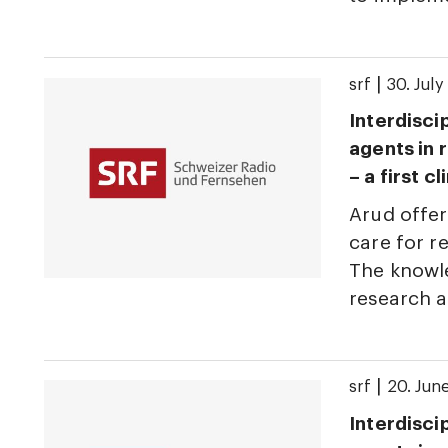
|
srf
30. Jul
Interdisci
agents in 
– a first c
Arud offer
care for r
The knowle
research 
|
srf
20. Jun
Interdisci