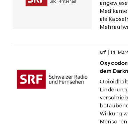
angewiesen
Medikamen
als Kapsel
Mehraufwa
|
srf
14. Mar
Oxycodon 
dem Darkn
Opioidhal
Linderung
verschrie
betäubend
Wirkung w
Menschen 