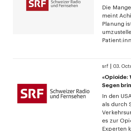
Die Mangel
meint Achi
Planung is
umzustelle
Patient:in
|
srf
03. Oct
«Opioide: 
Segen bri
In den US
als durch
Verkehrsu
es zur Op
Experten 