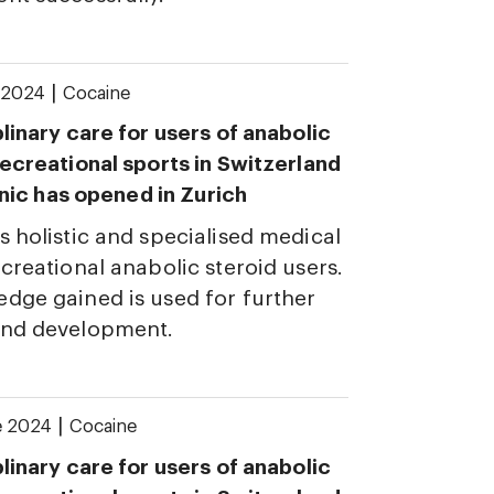
|
y 2024
Cocaine
plinary care for users of anabolic
recreational sports in Switzerland
linic has opened in Zurich
s holistic and specialised medical
ecreational anabolic steroid users.
dge gained is used for further
and development.
|
e 2024
Cocaine
plinary care for users of anabolic