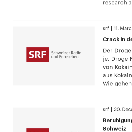
research 
|
srf
11. Mar
Crack in d
Der Drogen
je. Droge 
von Kokain
aus Kokai
Wie gehen
|
srf
30. De
Beruhigung
Schweiz