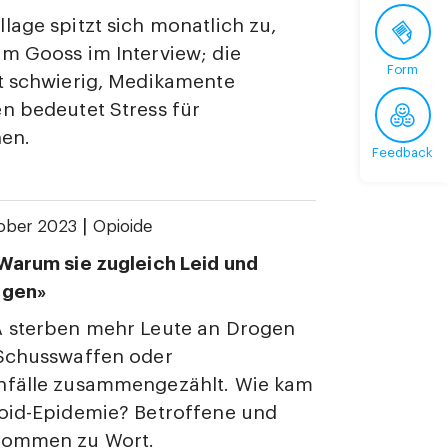
lage spitzt sich monatlich zu,
m Gooss im Interview; die
Form
t schwierig, Medikamente
n bedeutet Stress für
nen.
Feedback
|
ober 2023
Opioide
Warum sie zugleich Leid und
ngen»
A sterben mehr Leute an Drogen
 Schusswaffen oder
nfälle zusammengezählt. Wie kam
ioid-Epidemie? Betroffene und
kommen zu Wort.