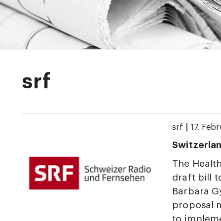
srf
|
srf
17. Feb
Switzerlan
The Healt
draft bill 
Barbara Gy
proposal m
to impleme