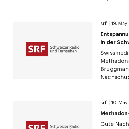
|
srf
19. May
Entspannu
in der Sch
Swissmedi
Methadon-T
Bruggmann 
Nachschub 
|
srf
10. May
Methadon
Gute Nachr