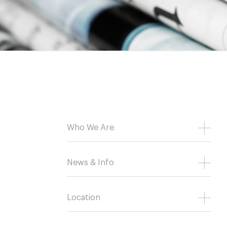
Who We Are
News & Info
Location