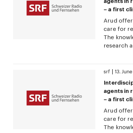
agents in 
– a first c
Arud offer
care for r
The knowle
research 
|
srf
13. Jun
Interdisci
agents in 
– a first c
Arud offer
care for r
The knowle