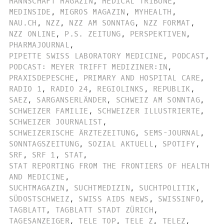
MANNSCHAFT MAGAZIN
,
MEDICAL TRIBUNE
,
MEDINSIDE
,
MIGROS MAGAZIN
,
MYHEALTH
,
NAU.CH
,
NZZ
,
NZZ AM SONNTAG
,
NZZ FORMAT
,
NZZ ONLINE
,
P.S. ZEITUNG
,
PERSPEKTIVEN
,
PHARMAJOURNAL
,
PIPETTE SWISS LABORATORY MEDICINE
,
PODCAST
,
PODCAST: MEYER TRIFFT MEDIZINER:IN
,
PRAXISDEPESCHE
,
PRIMARY AND HOSPITAL CARE
,
RADIO 1
,
RADIO 24
,
REGIOLINKS
,
REPUBLIK
,
SAEZ
,
SARGANSERLÄNDER
,
SCHWEIZ AM SONNTAG
,
SCHWEIZER FAMILIE
,
SCHWEIZER ILLUSTRIERTE
,
SCHWEIZER JOURNALIST
,
SCHWEIZERISCHE ÄRZTEZEITUNG
,
SEMS-JOURNAL
,
SONNTAGSZEITUNG
,
SOZIAL AKTUELL
,
SPOTIFY
,
SRF
,
SRF 1
,
STAT
,
STAT REPORTING FROM THE FRONTIERS OF HEALTH
AND MEDICINE
,
SUCHTMAGAZIN
,
SUCHTMEDIZIN
,
SUCHTPOLITIK
,
SÜDOSTSCHWEIZ
,
SWISS AIDS NEWS
,
SWISSINFO
,
TAGBLATT
,
TAGBLATT STADT ZÜRICH
,
TAGESANZEIGER
,
TELE TOP
,
TELE Z
,
TELEZ
,