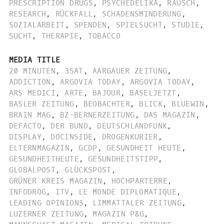
PRESCRIPTION DRUGS
,
PSYCHEDELIKA
,
RAUSCH
,
RESEARCH
,
RÜCKFALL
,
SCHADENSMINDERUNG
,
SOZIALARBEIT
,
SPENDEN
,
SPIELSUCHT
,
STUDIE
,
SUCHT
,
THERAPIE
,
TOBACCO
MEDIA TITLE
20 MINUTEN
,
3SAT
,
AARGAUER ZEITUNG
,
ADDICTION
,
ARGOVIA TODAY
,
ARGOVIA TODAY
,
ARS MEDICI
,
ARTE
,
BAJOUR
,
BASELJETZT
,
BASLER ZEITUNG
,
BEOBACHTER
,
BLICK
,
BLUEWIN
,
BRAIN MAG
,
BZ-BERNERZEITUNG
,
DAS MAGAZIN
,
DEFACTO
,
DER BUND
,
DEUTSCHLANDFUNK
,
DISPLAY
,
DOCINSIDE
,
DROGENKURIER
,
ELTERNMAGAZIN
,
GCDP
,
GESUNDHEIT HEUTE
,
GESUNDHEITHEUTE
,
GESUNDHEITSTIPP
,
GLOBALPOST
,
GLÜCKSPOST
,
GRÜNER KREIS MAGAZIN
,
HOCHPARTERRE
,
INFODROG
,
ITV
,
LE MONDE DIPLOMATIQUE
,
LEADING OPINIONS
,
LIMMATTALER ZEITUNG
,
LUZERNER ZEITUNG
,
MAGAZIN P&G
,