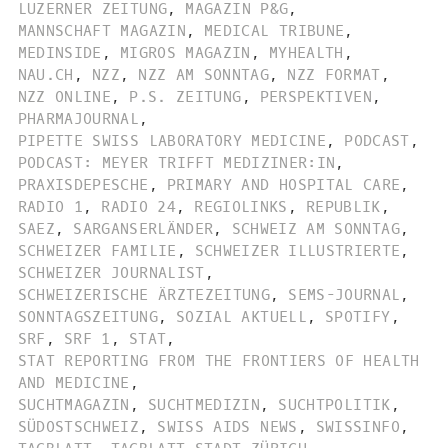
LUZERNER ZEITUNG
,
MAGAZIN P&G
,
MANNSCHAFT MAGAZIN
,
MEDICAL TRIBUNE
,
MEDINSIDE
,
MIGROS MAGAZIN
,
MYHEALTH
,
NAU.CH
,
NZZ
,
NZZ AM SONNTAG
,
NZZ FORMAT
,
NZZ ONLINE
,
P.S. ZEITUNG
,
PERSPEKTIVEN
,
PHARMAJOURNAL
,
PIPETTE SWISS LABORATORY MEDICINE
,
PODCAST
,
PODCAST: MEYER TRIFFT MEDIZINER:IN
,
PRAXISDEPESCHE
,
PRIMARY AND HOSPITAL CARE
,
RADIO 1
,
RADIO 24
,
REGIOLINKS
,
REPUBLIK
,
SAEZ
,
SARGANSERLÄNDER
,
SCHWEIZ AM SONNTAG
,
SCHWEIZER FAMILIE
,
SCHWEIZER ILLUSTRIERTE
,
SCHWEIZER JOURNALIST
,
SCHWEIZERISCHE ÄRZTEZEITUNG
,
SEMS-JOURNAL
,
SONNTAGSZEITUNG
,
SOZIAL AKTUELL
,
SPOTIFY
,
SRF
,
SRF 1
,
STAT
,
STAT REPORTING FROM THE FRONTIERS OF HEALTH
AND MEDICINE
,
SUCHTMAGAZIN
,
SUCHTMEDIZIN
,
SUCHTPOLITIK
,
SÜDOSTSCHWEIZ
,
SWISS AIDS NEWS
,
SWISSINFO
,