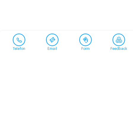
Telefon
Email
Form
Feedback
Contact
+41 58 360 50 00
arud@arud.ch
Online registration