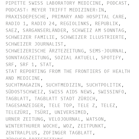
PIPETTE SWISS LABORATORY MEDICINE
,
PODCAST
,
PODCAST: MEYER TRIFFT MEDIZINER:IN
,
PRAXISDEPESCHE
,
PRIMARY AND HOSPITAL CARE
,
RADIO 1
,
RADIO 24
,
REGIOLINKS
,
REPUBLIK
,
SAEZ
,
SARGANSERLÄNDER
,
SCHWEIZ AM SONNTAG
,
SCHWEIZER FAMILIE
,
SCHWEIZER ILLUSTRIERTE
,
SCHWEIZER JOURNALIST
,
SCHWEIZERISCHE ÄRZTEZEITUNG
,
SEMS-JOURNAL
,
SONNTAGSZEITUNG
,
SOZIAL AKTUELL
,
SPOTIFY
,
SRF
,
SRF 1
,
STAT
,
STAT REPORTING FROM THE FRONTIERS OF HEALTH
AND MEDICINE
,
SUCHTMAGAZIN
,
SUCHTMEDIZIN
,
SUCHTPOLITIK
,
SÜDOSTSCHWEIZ
,
SWISS AIDS NEWS
,
SWISSINFO
,
TAGBLATT
,
TAGBLATT STADT ZÜRICH
,
TAGESANZEIGER
,
TELE TOP
,
TELE Z
,
TELEZ
,
TELEZÜRI
,
TSÜRI
,
UNIVERSIMED
,
URNER ZEITUNG
,
VELOJOURNAL
,
WATSON
,
WINTERTHURER WOCHE
,
WOZ
,
ZEITPUNKT
,
ZENTRALPLUS
,
ZOFINGER TAGBLATT
,