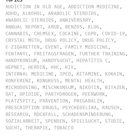
ADDICTION IN OLD AGE
,
ADDICTION MEDICINE
,
ADHD
,
ALKOHOL
,
ANABOLIC STEROIDS
,
ANABOLIC STEROIDS
,
ANNIVERSARY
,
ANNUAL REPORT
,
ARUD
,
BENZOS
,
BLOG
,
CANNABIS
,
CHEMSEX
,
COCAINE
,
COPD
,
COVID-19
,
CRYSTAL METH
,
DRUG POLICY
,
DRUG POLICY
,
E-ZIGARETTEN
,
EVENT
,
FAMILY MEDICINE
,
FENTANYL
,
FREITAGSFRAGEN
,
FURTHER TRAINING
,
HANDYKONSUM
,
HANDYSUCHT
,
HEPATITIS C
,
HEPNET
,
HEROIN
,
HHC
,
HIV
,
INTERNAL MEDICINE
,
IPED
,
KETAMINE
,
KOKAIN
,
KONFERENZ
,
KONGRESS
,
MENTAL HEALTH
,
MICRODOSING
,
MISCHKONSUM
,
NIKOTIN
,
NITAZEN
,
OAT
,
OPIOIDE
,
PARTYDROGEN
,
PEERWORK
,
PLATZSPITZ
,
PRÄVENTION
,
PREGABALIN
,
PRESCRIPTION DRUGS
,
PSYCHEDELIKA
,
RAUSCH
,
RESEARCH
,
RÜCKFALL
,
SCHADENSMINDERUNG
,
SOZIALARBEIT
,
SPENDEN
,
SPIELSUCHT
,
STUDIE
,
SUCHT
,
THERAPIE
,
TOBACCO