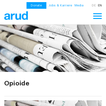
Donate
Jobs & Karriere
Media
DE
EN
Opioide