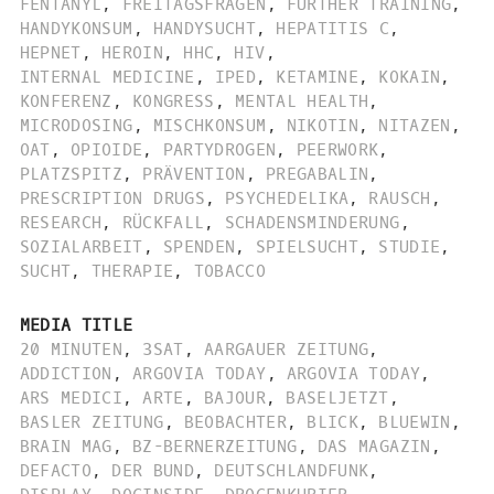
FENTANYL
,
FREITAGSFRAGEN
,
FURTHER TRAINING
,
HANDYKONSUM
,
HANDYSUCHT
,
HEPATITIS C
,
HEPNET
,
HEROIN
,
HHC
,
HIV
,
INTERNAL MEDICINE
,
IPED
,
KETAMINE
,
KOKAIN
,
KONFERENZ
,
KONGRESS
,
MENTAL HEALTH
,
MICRODOSING
,
MISCHKONSUM
,
NIKOTIN
,
NITAZEN
,
OAT
,
OPIOIDE
,
PARTYDROGEN
,
PEERWORK
,
PLATZSPITZ
,
PRÄVENTION
,
PREGABALIN
,
PRESCRIPTION DRUGS
,
PSYCHEDELIKA
,
RAUSCH
,
RESEARCH
,
RÜCKFALL
,
SCHADENSMINDERUNG
,
SOZIALARBEIT
,
SPENDEN
,
SPIELSUCHT
,
STUDIE
,
SUCHT
,
THERAPIE
,
TOBACCO
MEDIA TITLE
20 MINUTEN
,
3SAT
,
AARGAUER ZEITUNG
,
ADDICTION
,
ARGOVIA TODAY
,
ARGOVIA TODAY
,
ARS MEDICI
,
ARTE
,
BAJOUR
,
BASELJETZT
,
BASLER ZEITUNG
,
BEOBACHTER
,
BLICK
,
BLUEWIN
,
BRAIN MAG
,
BZ-BERNERZEITUNG
,
DAS MAGAZIN
,
DEFACTO
,
DER BUND
,
DEUTSCHLANDFUNK
,