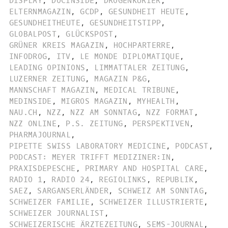
DISPLAY
,
DOCINSIDE
,
DROGENKURIER
,
ELTERNMAGAZIN
,
GCDP
,
GESUNDHEIT HEUTE
,
GESUNDHEITHEUTE
,
GESUNDHEITSTIPP
,
GLOBALPOST
,
GLÜCKSPOST
,
GRÜNER KREIS MAGAZIN
,
HOCHPARTERRE
,
INFODROG
,
ITV
,
LE MONDE DIPLOMATIQUE
,
LEADING OPINIONS
,
LIMMATTALER ZEITUNG
,
LUZERNER ZEITUNG
,
MAGAZIN P&G
,
MANNSCHAFT MAGAZIN
,
MEDICAL TRIBUNE
,
MEDINSIDE
,
MIGROS MAGAZIN
,
MYHEALTH
,
NAU.CH
,
NZZ
,
NZZ AM SONNTAG
,
NZZ FORMAT
,
NZZ ONLINE
,
P.S. ZEITUNG
,
PERSPEKTIVEN
,
PHARMAJOURNAL
,
PIPETTE SWISS LABORATORY MEDICINE
,
PODCAST
,
PODCAST: MEYER TRIFFT MEDIZINER:IN
,
PRAXISDEPESCHE
,
PRIMARY AND HOSPITAL CARE
,
RADIO 1
,
RADIO 24
,
REGIOLINKS
,
REPUBLIK
,
SAEZ
,
SARGANSERLÄNDER
,
SCHWEIZ AM SONNTAG
,
SCHWEIZER FAMILIE
,
SCHWEIZER ILLUSTRIERTE
,
SCHWEIZER JOURNALIST
,
SCHWEIZERISCHE ÄRZTEZEITUNG
,
SEMS-JOURNAL
,