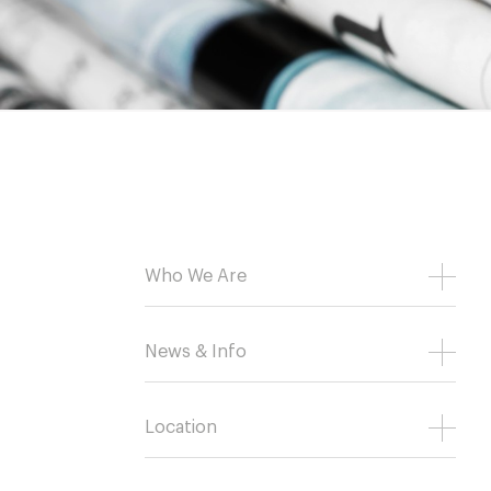
Who We Are
News & Info
Location