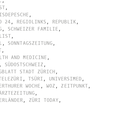
L
,
ST
,
ISDEPESCHE
,
O 24
,
REGIOLINKS
,
REPUBLIK
,
G
,
SCHWEIZER FAMILIE
,
LIST
,
L
,
SONNTAGSZEITUNG
,
T
,
LTH AND MEDICINE
,
,
SÜDOSTSCHWEIZ
,
GBLATT STADT ZÜRICH
,
TELEZÜRI
,
TSÜRI
,
UNIVERSIMED
,
ERTHURER WOCHE
,
WOZ
,
ZEITPUNKT
,
ÄRZTEZEITUNG
,
ERLÄNDER
,
ZÜRI TODAY
,