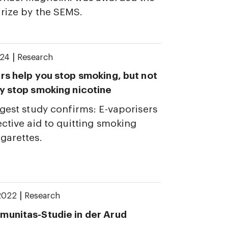
rize by the SEMS.
|
024
Research
rs help you stop smoking, but not
y stop smoking nicotine
rgest study confirms: E-vaporisers
ective aid to quitting smoking
garettes.
|
2022
Research
munitas-Studie in der Arud