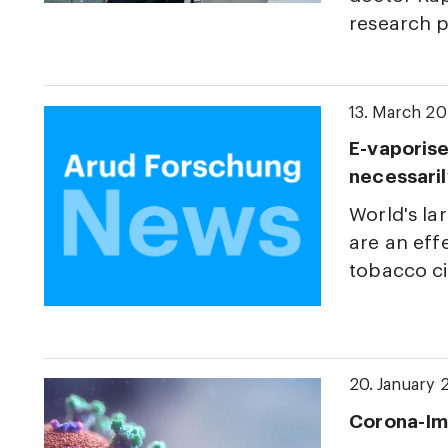
research p
13. March 2
E-vaporise
necessaril
World's la
are an eff
tobacco ci
20. January 
Corona-Im