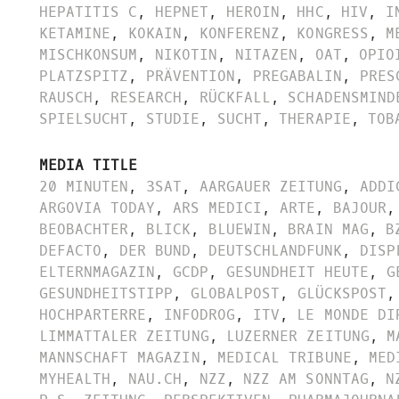
HEPATITIS C
,
HEPNET
,
HEROIN
,
HHC
,
HIV
,
I
KETAMINE
,
KOKAIN
,
KONFERENZ
,
KONGRESS
,
M
MISCHKONSUM
,
NIKOTIN
,
NITAZEN
,
OAT
,
OPIO
PLATZSPITZ
,
PRÄVENTION
,
PREGABALIN
,
PRES
RAUSCH
,
RESEARCH
,
RÜCKFALL
,
SCHADENSMIND
SPIELSUCHT
,
STUDIE
,
SUCHT
,
THERAPIE
,
TOB
MEDIA TITLE
20 MINUTEN
,
3SAT
,
AARGAUER ZEITUNG
,
ADDI
ARGOVIA TODAY
,
ARS MEDICI
,
ARTE
,
BAJOUR
,
BEOBACHTER
,
BLICK
,
BLUEWIN
,
BRAIN MAG
,
B
DEFACTO
,
DER BUND
,
DEUTSCHLANDFUNK
,
DISP
ELTERNMAGAZIN
,
GCDP
,
GESUNDHEIT HEUTE
,
G
GESUNDHEITSTIPP
,
GLOBALPOST
,
GLÜCKSPOST
,
HOCHPARTERRE
,
INFODROG
,
ITV
,
LE MONDE DI
LIMMATTALER ZEITUNG
,
LUZERNER ZEITUNG
,
M
MANNSCHAFT MAGAZIN
,
MEDICAL TRIBUNE
,
MED
MYHEALTH
,
NAU.CH
,
NZZ
,
NZZ AM SONNTAG
,
N