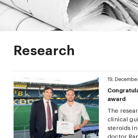
Research
19. Decembe
Congratula
award
The resea
clinical g
steroids i
doctor Ra