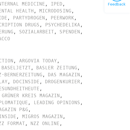
NTERNAL MEDICINE
,
IPED
,
Feedback
ENTAL HEALTH
,
MICRODOSING
,
IDE
,
PARTYDROGEN
,
PEERWORK
,
CRIPTION DRUGS
,
PSYCHEDELIKA
,
ERUNG
,
SOZIALARBEIT
,
SPENDEN
,
ACCO
CTION
,
ARGOVIA TODAY
,
BASELJETZT
,
BASLER ZEITUNG
,
Z-BERNERZEITUNG
,
DAS MAGAZIN
,
LAY
,
DOCINSIDE
,
DROGENKURIER
,
ESUNDHEITHEUTE
,
GRÜNER KREIS MAGAZIN
,
PLOMATIQUE
,
LEADING OPINIONS
,
AGAZIN P&G
,
INSIDE
,
MIGROS MAGAZIN
,
ZZ FORMAT
,
NZZ ONLINE
,