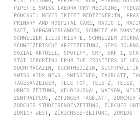
P.S. ZEITUNG
,
PERSPEKTIVEN
,
PHARMAJOURNA
PIPETTE SWISS LABORATORY MEDICINE
,
PODCA
PODCAST: MEYER TRIFFT MEDIZINER:IN
,
PRAX
PRIMARY AND HOSPITAL CARE
,
RADIO 1
,
RADI
SAEZ
,
SARGANSERLÄNDER
,
SCHWEIZ AM SONNTA
SCHWEIZER ILLUSTRIERTE
,
SCHWEIZER JOURNA
SCHWEIZERISCHE ÄRZTEZEITUNG
,
SEMS-JOURNA
SOZIAL AKTUELL
,
SPOTIFY
,
SRF
,
SRF 1
,
STA
STAT REPORTING FROM THE FRONTIERS OF HEA
SUCHTMAGAZIN
,
SUCHTMEDIZIN
,
SUCHTPOLITIK
SWISS AIDS NEWS
,
SWISSINFO
,
TAGBLATT
,
TA
TAGESANZEIGER
,
TELE TOP
,
TELE Z
,
TELEZ
,
URNER ZEITUNG
,
VELOJOURNAL
,
WATSON
,
WINT
ZENTRALPLUS
,
ZOFINGER TAGBLATT
,
ZÜRCHER 
ZÜRCHER STUDIERENDENZEITUNG
,
ZÜRCHER UNT
ZÜRICH WEST
,
ZÜRICHSEE-ZEITUNG
,
ZÜRIOST