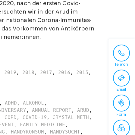
2020, nach der ersten Covid-
ersuchten wir in der Arud im
r nationalen Corona-Immunitas-
a. das Vorkommen von Antikörpern
ilnemer:innen.
Telefon
,
2019
,
2018
,
2017
,
2016
,
2015
,
Email
,
ADHD
,
ALKOHOL
,
NIVERSARY
,
ANNUAL REPORT
,
ARUD
,
Form
,
COPD
,
COVID-19
,
CRYSTAL METH
,
EVENT
,
FAMILY MEDICINE
,
NG
,
HANDYKONSUM
,
HANDYSUCHT
,