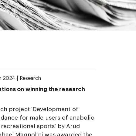
|
r 2024
Research
tions on winning the research
rch project 'Development of
uidance for male users of anabolic
n recreational sports' by Arud
phael Magnolini was awarded the