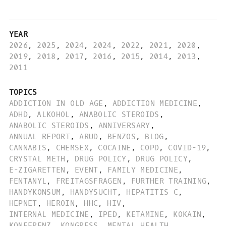
YEAR
2026
,
2025
,
2024
,
2024
,
2022
,
2021
,
2020
,
2019
,
2018
,
2017
,
2016
,
2015
,
2014
,
2013
,
2011
TOPICS
ADDICTION IN OLD AGE
,
ADDICTION MEDICINE
,
ADHD
,
ALKOHOL
,
ANABOLIC STEROIDS
,
ANABOLIC STEROIDS
,
ANNIVERSARY
,
ANNUAL REPORT
,
ARUD
,
BENZOS
,
BLOG
,
CANNABIS
,
CHEMSEX
,
COCAINE
,
COPD
,
COVID-19
,
CRYSTAL METH
,
DRUG POLICY
,
DRUG POLICY
,
E-ZIGARETTEN
,
EVENT
,
FAMILY MEDICINE
,
FENTANYL
,
FREITAGSFRAGEN
,
FURTHER TRAINING
,
HANDYKONSUM
,
HANDYSUCHT
,
HEPATITIS C
,
HEPNET
,
HEROIN
,
HHC
,
HIV
,
INTERNAL MEDICINE
,
IPED
,
KETAMINE
,
KOKAIN
,
KONFERENZ
,
KONGRESS
,
MENTAL HEALTH
,