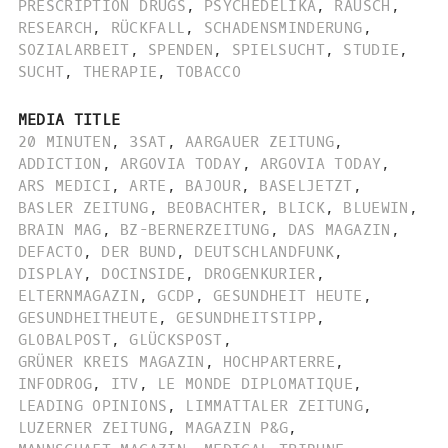
PRESCRIPTION DRUGS
,
PSYCHEDELIKA
,
RAUSCH
,
RESEARCH
,
RÜCKFALL
,
SCHADENSMINDERUNG
,
SOZIALARBEIT
,
SPENDEN
,
SPIELSUCHT
,
STUDIE
,
SUCHT
,
THERAPIE
,
TOBACCO
MEDIA TITLE
20 MINUTEN
,
3SAT
,
AARGAUER ZEITUNG
,
ADDICTION
,
ARGOVIA TODAY
,
ARGOVIA TODAY
,
ARS MEDICI
,
ARTE
,
BAJOUR
,
BASELJETZT
,
BASLER ZEITUNG
,
BEOBACHTER
,
BLICK
,
BLUEWIN
,
BRAIN MAG
,
BZ-BERNERZEITUNG
,
DAS MAGAZIN
,
DEFACTO
,
DER BUND
,
DEUTSCHLANDFUNK
,
DISPLAY
,
DOCINSIDE
,
DROGENKURIER
,
ELTERNMAGAZIN
,
GCDP
,
GESUNDHEIT HEUTE
,
GESUNDHEITHEUTE
,
GESUNDHEITSTIPP
,
GLOBALPOST
,
GLÜCKSPOST
,
GRÜNER KREIS MAGAZIN
,
HOCHPARTERRE
,
INFODROG
,
ITV
,
LE MONDE DIPLOMATIQUE
,
LEADING OPINIONS
,
LIMMATTALER ZEITUNG
,
LUZERNER ZEITUNG
,
MAGAZIN P&G
,