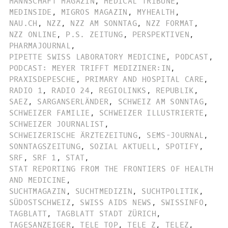
MANNSCHAFT MAGAZIN
,
MEDICAL TRIBUNE
,
MEDINSIDE
,
MIGROS MAGAZIN
,
MYHEALTH
,
NAU.CH
,
NZZ
,
NZZ AM SONNTAG
,
NZZ FORMAT
,
NZZ ONLINE
,
P.S. ZEITUNG
,
PERSPEKTIVEN
,
PHARMAJOURNAL
,
PIPETTE SWISS LABORATORY MEDICINE
,
PODCAST
,
PODCAST: MEYER TRIFFT MEDIZINER:IN
,
PRAXISDEPESCHE
,
PRIMARY AND HOSPITAL CARE
,
RADIO 1
,
RADIO 24
,
REGIOLINKS
,
REPUBLIK
,
SAEZ
,
SARGANSERLÄNDER
,
SCHWEIZ AM SONNTAG
,
SCHWEIZER FAMILIE
,
SCHWEIZER ILLUSTRIERTE
,
SCHWEIZER JOURNALIST
,
SCHWEIZERISCHE ÄRZTEZEITUNG
,
SEMS-JOURNAL
,
SONNTAGSZEITUNG
,
SOZIAL AKTUELL
,
SPOTIFY
,
SRF
,
SRF 1
,
STAT
,
STAT REPORTING FROM THE FRONTIERS OF HEALTH
AND MEDICINE
,
SUCHTMAGAZIN
,
SUCHTMEDIZIN
,
SUCHTPOLITIK
,
SÜDOSTSCHWEIZ
,
SWISS AIDS NEWS
,
SWISSINFO
,
TAGBLATT
,
TAGBLATT STADT ZÜRICH
,
TAGESANZEIGER
,
TELE TOP
,
TELE Z
,
TELEZ
,