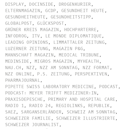
DISPLAY
,
DOCINSIDE
,
DROGENKURIER
,
ELTERNMAGAZIN
,
GCDP
,
GESUNDHEIT HEUTE
,
GESUNDHEITHEUTE
,
GESUNDHEITSTIPP
,
GLOBALPOST
,
GLÜCKSPOST
,
GRÜNER KREIS MAGAZIN
,
HOCHPARTERRE
,
INFODROG
,
ITV
,
LE MONDE DIPLOMATIQUE
,
LEADING OPINIONS
,
LIMMATTALER ZEITUNG
,
LUZERNER ZEITUNG
,
MAGAZIN P&G
,
MANNSCHAFT MAGAZIN
,
MEDICAL TRIBUNE
,
MEDINSIDE
,
MIGROS MAGAZIN
,
MYHEALTH
,
NAU.CH
,
NZZ
,
NZZ AM SONNTAG
,
NZZ FORMAT
,
NZZ ONLINE
,
P.S. ZEITUNG
,
PERSPEKTIVEN
,
PHARMAJOURNAL
,
PIPETTE SWISS LABORATORY MEDICINE
,
PODCAST
,
PODCAST: MEYER TRIFFT MEDIZINER:IN
,
PRAXISDEPESCHE
,
PRIMARY AND HOSPITAL CARE
,
RADIO 1
,
RADIO 24
,
REGIOLINKS
,
REPUBLIK
,
SAEZ
,
SARGANSERLÄNDER
,
SCHWEIZ AM SONNTAG
,
SCHWEIZER FAMILIE
,
SCHWEIZER ILLUSTRIERTE
,
SCHWEIZER JOURNALIST
,