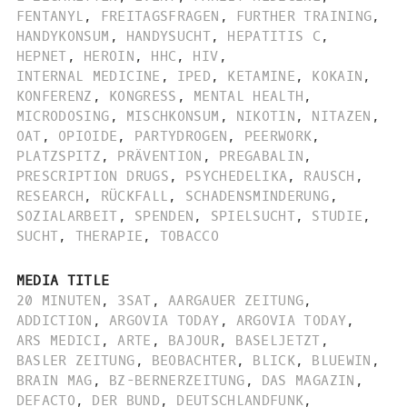
FENTANYL
,
FREITAGSFRAGEN
,
FURTHER TRAINING
,
HANDYKONSUM
,
HANDYSUCHT
,
HEPATITIS C
,
HEPNET
,
HEROIN
,
HHC
,
HIV
,
INTERNAL MEDICINE
,
IPED
,
KETAMINE
,
KOKAIN
,
KONFERENZ
,
KONGRESS
,
MENTAL HEALTH
,
MICRODOSING
,
MISCHKONSUM
,
NIKOTIN
,
NITAZEN
,
OAT
,
OPIOIDE
,
PARTYDROGEN
,
PEERWORK
,
PLATZSPITZ
,
PRÄVENTION
,
PREGABALIN
,
PRESCRIPTION DRUGS
,
PSYCHEDELIKA
,
RAUSCH
,
RESEARCH
,
RÜCKFALL
,
SCHADENSMINDERUNG
,
SOZIALARBEIT
,
SPENDEN
,
SPIELSUCHT
,
STUDIE
,
SUCHT
,
THERAPIE
,
TOBACCO
MEDIA TITLE
20 MINUTEN
,
3SAT
,
AARGAUER ZEITUNG
,
ADDICTION
,
ARGOVIA TODAY
,
ARGOVIA TODAY
,
ARS MEDICI
,
ARTE
,
BAJOUR
,
BASELJETZT
,
BASLER ZEITUNG
,
BEOBACHTER
,
BLICK
,
BLUEWIN
,
BRAIN MAG
,
BZ-BERNERZEITUNG
,
DAS MAGAZIN
,
DEFACTO
,
DER BUND
,
DEUTSCHLANDFUNK
,