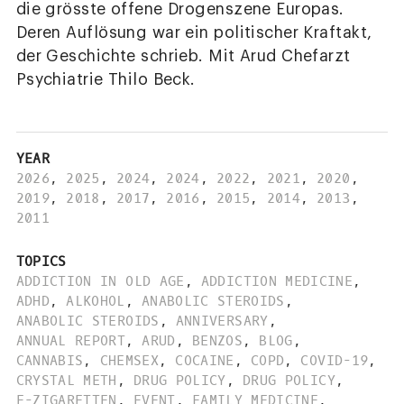
die grösste offene Drogenszene Europas.
Deren Auflösung war ein politischer Kraftakt,
der Geschichte schrieb. Mit Arud Chefarzt
Psychiatrie Thilo Beck.
YEAR
2026
,
2025
,
2024
,
2024
,
2022
,
2021
,
2020
,
2019
,
2018
,
2017
,
2016
,
2015
,
2014
,
2013
,
2011
TOPICS
ADDICTION IN OLD AGE
,
ADDICTION MEDICINE
,
ADHD
,
ALKOHOL
,
ANABOLIC STEROIDS
,
ANABOLIC STEROIDS
,
ANNIVERSARY
,
ANNUAL REPORT
,
ARUD
,
BENZOS
,
BLOG
,
CANNABIS
,
CHEMSEX
,
COCAINE
,
COPD
,
COVID-19
,
CRYSTAL METH
,
DRUG POLICY
,
DRUG POLICY
,
E-ZIGARETTEN
,
EVENT
,
FAMILY MEDICINE
,