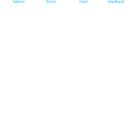
Telefon
Email
Form
Feedback
Contact
+41 58 360 50 00
arud@arud.ch
Online registration
Location
Zürich
Schützengasse 31
8001 Zürich