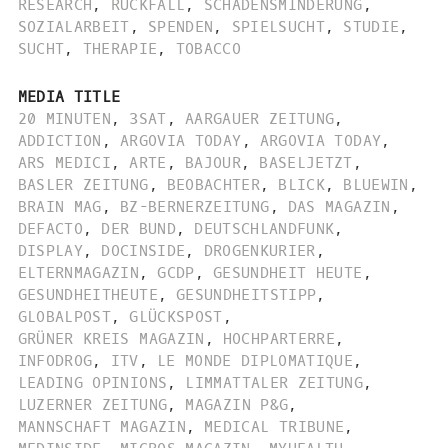
RESEARCH
,
RÜCKFALL
,
SCHADENSMINDERUNG
,
SOZIALARBEIT
,
SPENDEN
,
SPIELSUCHT
,
STUDIE
,
SUCHT
,
THERAPIE
,
TOBACCO
MEDIA TITLE
20 MINUTEN
,
3SAT
,
AARGAUER ZEITUNG
,
ADDICTION
,
ARGOVIA TODAY
,
ARGOVIA TODAY
,
ARS MEDICI
,
ARTE
,
BAJOUR
,
BASELJETZT
,
BASLER ZEITUNG
,
BEOBACHTER
,
BLICK
,
BLUEWIN
,
BRAIN MAG
,
BZ-BERNERZEITUNG
,
DAS MAGAZIN
,
DEFACTO
,
DER BUND
,
DEUTSCHLANDFUNK
,
DISPLAY
,
DOCINSIDE
,
DROGENKURIER
,
ELTERNMAGAZIN
,
GCDP
,
GESUNDHEIT HEUTE
,
GESUNDHEITHEUTE
,
GESUNDHEITSTIPP
,
GLOBALPOST
,
GLÜCKSPOST
,
GRÜNER KREIS MAGAZIN
,
HOCHPARTERRE
,
INFODROG
,
ITV
,
LE MONDE DIPLOMATIQUE
,
LEADING OPINIONS
,
LIMMATTALER ZEITUNG
,
LUZERNER ZEITUNG
,
MAGAZIN P&G
,
MANNSCHAFT MAGAZIN
,
MEDICAL TRIBUNE
,