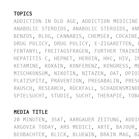
TOPICS
ADDICTION IN OLD AGE
,
ADDICTION MEDICINE
ANABOLIC STEROIDS
,
ANABOLIC STEROIDS
,
AN
BENZOS
,
BLOG
,
CANNABIS
,
CHEMSEX
,
COCAINE
DRUG POLICY
,
DRUG POLICY
,
E-ZIGARETTEN
,
FENTANYL
,
FREITAGSFRAGEN
,
FURTHER TRAINI
HEPATITIS C
,
HEPNET
,
HEROIN
,
HHC
,
HIV
,
I
KETAMINE
,
KOKAIN
,
KONFERENZ
,
KONGRESS
,
M
MISCHKONSUM
,
NIKOTIN
,
NITAZEN
,
OAT
,
OPIO
PLATZSPITZ
,
PRÄVENTION
,
PREGABALIN
,
PRES
RAUSCH
,
RESEARCH
,
RÜCKFALL
,
SCHADENSMIND
SPIELSUCHT
,
STUDIE
,
SUCHT
,
THERAPIE
,
TOB
MEDIA TITLE
20 MINUTEN
,
3SAT
,
AARGAUER ZEITUNG
,
ADDI
ARGOVIA TODAY
,
ARS MEDICI
,
ARTE
,
BAJOUR
,
BEOBACHTER
,
BLICK
,
BLUEWIN
,
BRAIN MAG
,
B