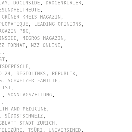
LAY
,
DOCINSIDE
,
DROGENKURIER
,
ESUNDHEITHEUTE
,
GRÜNER KREIS MAGAZIN
,
PLOMATIQUE
,
LEADING OPINIONS
,
AGAZIN P&G
,
INSIDE
,
MIGROS MAGAZIN
,
ZZ FORMAT
,
NZZ ONLINE
,
L
,
ST
,
ISDEPESCHE
,
O 24
,
REGIOLINKS
,
REPUBLIK
,
G
,
SCHWEIZER FAMILIE
,
LIST
,
L
,
SONNTAGSZEITUNG
,
T
,
LTH AND MEDICINE
,
,
SÜDOSTSCHWEIZ
,
GBLATT STADT ZÜRICH
,
TELEZÜRI
,
TSÜRI
,
UNIVERSIMED
,