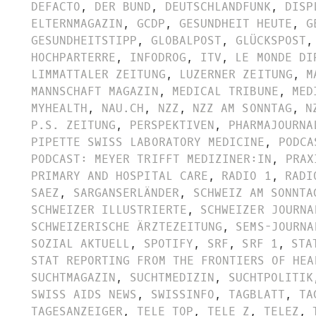
DEFACTO
,
DER BUND
,
DEUTSCHLANDFUNK
,
DISP
ELTERNMAGAZIN
,
GCDP
,
GESUNDHEIT HEUTE
,
G
GESUNDHEITSTIPP
,
GLOBALPOST
,
GLÜCKSPOST
,
HOCHPARTERRE
,
INFODROG
,
ITV
,
LE MONDE DI
LIMMATTALER ZEITUNG
,
LUZERNER ZEITUNG
,
M
MANNSCHAFT MAGAZIN
,
MEDICAL TRIBUNE
,
MED
MYHEALTH
,
NAU.CH
,
NZZ
,
NZZ AM SONNTAG
,
N
P.S. ZEITUNG
,
PERSPEKTIVEN
,
PHARMAJOURNA
PIPETTE SWISS LABORATORY MEDICINE
,
PODCA
PODCAST: MEYER TRIFFT MEDIZINER:IN
,
PRAX
PRIMARY AND HOSPITAL CARE
,
RADIO 1
,
RADI
SAEZ
,
SARGANSERLÄNDER
,
SCHWEIZ AM SONNTA
SCHWEIZER ILLUSTRIERTE
,
SCHWEIZER JOURNA
SCHWEIZERISCHE ÄRZTEZEITUNG
,
SEMS-JOURNA
SOZIAL AKTUELL
,
SPOTIFY
,
SRF
,
SRF 1
,
STA
STAT REPORTING FROM THE FRONTIERS OF HEA
SUCHTMAGAZIN
,
SUCHTMEDIZIN
,
SUCHTPOLITIK
SWISS AIDS NEWS
,
SWISSINFO
,
TAGBLATT
,
TA
TAGESANZEIGER
,
TELE TOP
,
TELE Z
,
TELEZ
,