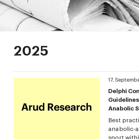
2025
17. Septemb
Delphi Co
Guidelines
Anabolic S
Best pract
anabolic-a
sport with