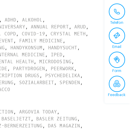
,
ADHD
,
ALKOHOL
,
Telefon
NIVERSARY
,
ANNUAL REPORT
,
ARUD
,
,
COPD
,
COVID-19
,
CRYSTAL METH
,
EVENT
,
FAMILY MEDICINE
,
Email
NG
,
HANDYKONSUM
,
HANDYSUCHT
,
NTERNAL MEDICINE
,
IPED
,
ENTAL HEALTH
,
MICRODOSING
,
IDE
,
PARTYDROGEN
,
PEERWORK
,
Form
CRIPTION DRUGS
,
PSYCHEDELIKA
,
ERUNG
,
SOZIALARBEIT
,
SPENDEN
,
ACCO
Feedback
CTION
,
ARGOVIA TODAY
,
BASELJETZT
,
BASLER ZEITUNG
,
Z-BERNERZEITUNG
,
DAS MAGAZIN
,