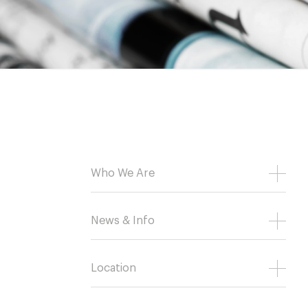
Who We Are
News & Info
Location