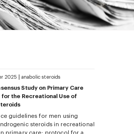
|
er 2025
anabolic steroids
nsensus Study on Primary Care
 for the Recreational Use of
teroids
ice guidelines for men using
ndrogenic steroids in recreational
in primary care: protocol for a