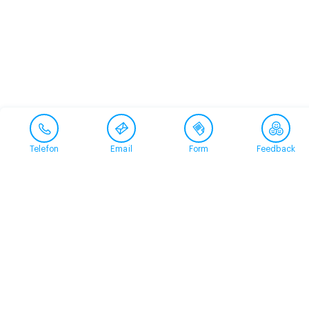
Telefon
Email
Form
Feedback
Contact
+41 58 360 50 00
arud@arud.ch