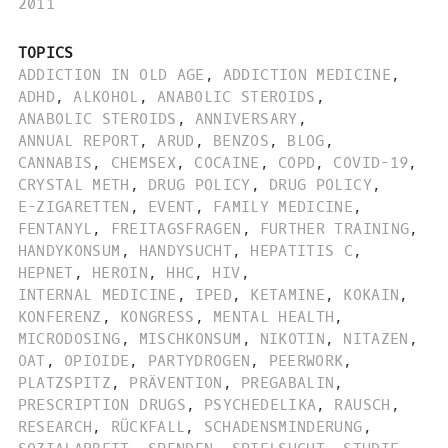
2011
TOPICS
ADDICTION IN OLD AGE
,
ADDICTION MEDICINE
,
ADHD
,
ALKOHOL
,
ANABOLIC STEROIDS
,
ANABOLIC STEROIDS
,
ANNIVERSARY
,
ANNUAL REPORT
,
ARUD
,
BENZOS
,
BLOG
,
CANNABIS
,
CHEMSEX
,
COCAINE
,
COPD
,
COVID-19
,
CRYSTAL METH
,
DRUG POLICY
,
DRUG POLICY
,
E-ZIGARETTEN
,
EVENT
,
FAMILY MEDICINE
,
FENTANYL
,
FREITAGSFRAGEN
,
FURTHER TRAINING
,
HANDYKONSUM
,
HANDYSUCHT
,
HEPATITIS C
,
HEPNET
,
HEROIN
,
HHC
,
HIV
,
INTERNAL MEDICINE
,
IPED
,
KETAMINE
,
KOKAIN
,
KONFERENZ
,
KONGRESS
,
MENTAL HEALTH
,
MICRODOSING
,
MISCHKONSUM
,
NIKOTIN
,
NITAZEN
,
OAT
,
OPIOIDE
,
PARTYDROGEN
,
PEERWORK
,
PLATZSPITZ
,
PRÄVENTION
,
PREGABALIN
,
PRESCRIPTION DRUGS
,
PSYCHEDELIKA
,
RAUSCH
,
RESEARCH
,
RÜCKFALL
,
SCHADENSMINDERUNG
,