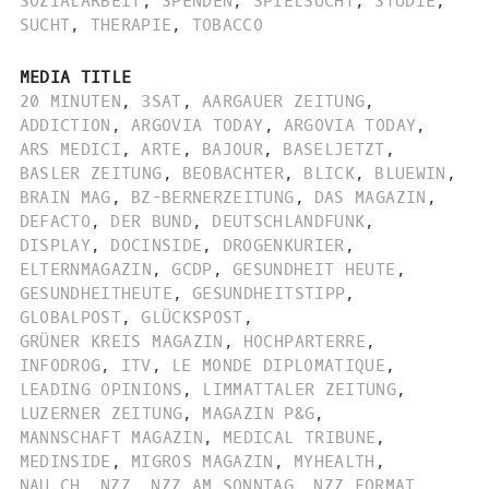
SOZIALARBEIT
,
SPENDEN
,
SPIELSUCHT
,
STUDIE
,
SUCHT
,
THERAPIE
,
TOBACCO
MEDIA TITLE
20 MINUTEN
,
3SAT
,
AARGAUER ZEITUNG
,
ADDICTION
,
ARGOVIA TODAY
,
ARGOVIA TODAY
,
ARS MEDICI
,
ARTE
,
BAJOUR
,
BASELJETZT
,
BASLER ZEITUNG
,
BEOBACHTER
,
BLICK
,
BLUEWIN
,
BRAIN MAG
,
BZ-BERNERZEITUNG
,
DAS MAGAZIN
,
DEFACTO
,
DER BUND
,
DEUTSCHLANDFUNK
,
DISPLAY
,
DOCINSIDE
,
DROGENKURIER
,
ELTERNMAGAZIN
,
GCDP
,
GESUNDHEIT HEUTE
,
GESUNDHEITHEUTE
,
GESUNDHEITSTIPP
,
GLOBALPOST
,
GLÜCKSPOST
,
GRÜNER KREIS MAGAZIN
,
HOCHPARTERRE
,
INFODROG
,
ITV
,
LE MONDE DIPLOMATIQUE
,
LEADING OPINIONS
,
LIMMATTALER ZEITUNG
,
LUZERNER ZEITUNG
,
MAGAZIN P&G
,
MANNSCHAFT MAGAZIN
,
MEDICAL TRIBUNE
,
MEDINSIDE
,
MIGROS MAGAZIN
,
MYHEALTH
,
NAU.CH
,
NZZ
,
NZZ AM SONNTAG
,
NZZ FORMAT
,