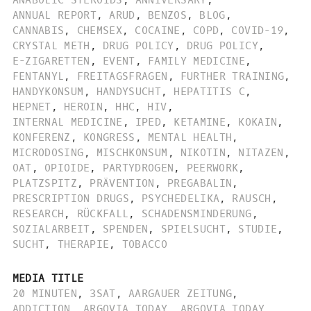
ANABOLIC STEROIDS
,
ANNIVERSARY
,
ANNUAL REPORT
,
ARUD
,
BENZOS
,
BLOG
,
CANNABIS
,
CHEMSEX
,
COCAINE
,
COPD
,
COVID-19
,
CRYSTAL METH
,
DRUG POLICY
,
DRUG POLICY
,
E-ZIGARETTEN
,
EVENT
,
FAMILY MEDICINE
,
FENTANYL
,
FREITAGSFRAGEN
,
FURTHER TRAINING
,
HANDYKONSUM
,
HANDYSUCHT
,
HEPATITIS C
,
HEPNET
,
HEROIN
,
HHC
,
HIV
,
INTERNAL MEDICINE
,
IPED
,
KETAMINE
,
KOKAIN
,
KONFERENZ
,
KONGRESS
,
MENTAL HEALTH
,
MICRODOSING
,
MISCHKONSUM
,
NIKOTIN
,
NITAZEN
,
OAT
,
OPIOIDE
,
PARTYDROGEN
,
PEERWORK
,
PLATZSPITZ
,
PRÄVENTION
,
PREGABALIN
,
PRESCRIPTION DRUGS
,
PSYCHEDELIKA
,
RAUSCH
,
RESEARCH
,
RÜCKFALL
,
SCHADENSMINDERUNG
,
SOZIALARBEIT
,
SPENDEN
,
SPIELSUCHT
,
STUDIE
,
SUCHT
,
THERAPIE
,
TOBACCO
MEDIA TITLE
20 MINUTEN
,
3SAT
,
AARGAUER ZEITUNG
,
ADDICTION
,
ARGOVIA TODAY
,
ARGOVIA TODAY
,