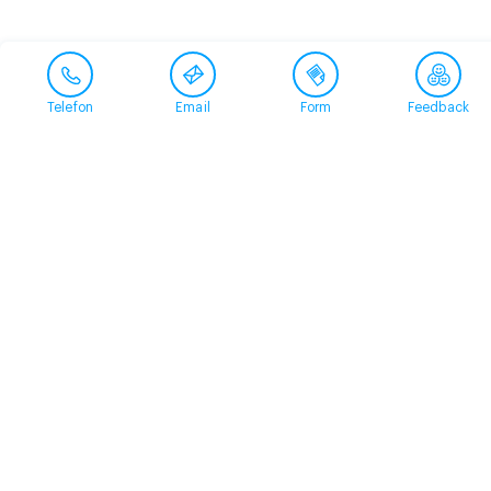
Telefon
Email
Form
Feedback
Contact
+41 58 360 50 00
arud@arud.ch
Online registration
Location
Zürich