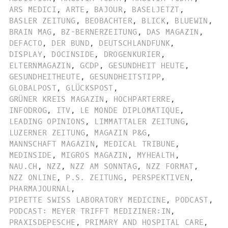
ARS MEDICI
,
ARTE
,
BAJOUR
,
BASELJETZT
,
BASLER ZEITUNG
,
BEOBACHTER
,
BLICK
,
BLUEWIN
,
BRAIN MAG
,
BZ-BERNERZEITUNG
,
DAS MAGAZIN
,
DEFACTO
,
DER BUND
,
DEUTSCHLANDFUNK
,
DISPLAY
,
DOCINSIDE
,
DROGENKURIER
,
ELTERNMAGAZIN
,
GCDP
,
GESUNDHEIT HEUTE
,
GESUNDHEITHEUTE
,
GESUNDHEITSTIPP
,
GLOBALPOST
,
GLÜCKSPOST
,
GRÜNER KREIS MAGAZIN
,
HOCHPARTERRE
,
INFODROG
,
ITV
,
LE MONDE DIPLOMATIQUE
,
LEADING OPINIONS
,
LIMMATTALER ZEITUNG
,
LUZERNER ZEITUNG
,
MAGAZIN P&G
,
MANNSCHAFT MAGAZIN
,
MEDICAL TRIBUNE
,
MEDINSIDE
,
MIGROS MAGAZIN
,
MYHEALTH
,
NAU.CH
,
NZZ
,
NZZ AM SONNTAG
,
NZZ FORMAT
,
NZZ ONLINE
,
P.S. ZEITUNG
,
PERSPEKTIVEN
,
PHARMAJOURNAL
,
PIPETTE SWISS LABORATORY MEDICINE
,
PODCAST
,
PODCAST: MEYER TRIFFT MEDIZINER:IN
,
PRAXISDEPESCHE
,
PRIMARY AND HOSPITAL CARE
,