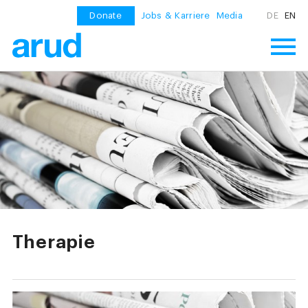
Donate
Jobs & Karriere
Media
DE
EN
Therapie