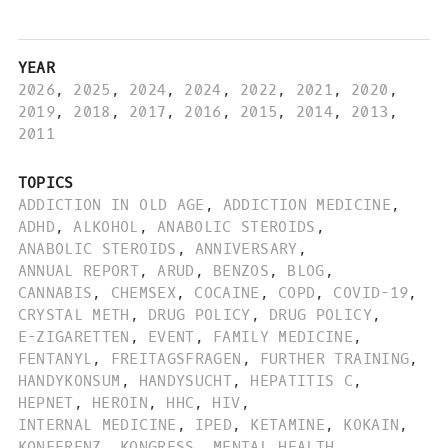
YEAR
2026
,
2025
,
2024
,
2024
,
2022
,
2021
,
2020
,
2019
,
2018
,
2017
,
2016
,
2015
,
2014
,
2013
,
2011
TOPICS
ADDICTION IN OLD AGE
,
ADDICTION MEDICINE
,
ADHD
,
ALKOHOL
,
ANABOLIC STEROIDS
,
ANABOLIC STEROIDS
,
ANNIVERSARY
,
ANNUAL REPORT
,
ARUD
,
BENZOS
,
BLOG
,
CANNABIS
,
CHEMSEX
,
COCAINE
,
COPD
,
COVID-19
,
CRYSTAL METH
,
DRUG POLICY
,
DRUG POLICY
,
E-ZIGARETTEN
,
EVENT
,
FAMILY MEDICINE
,
FENTANYL
,
FREITAGSFRAGEN
,
FURTHER TRAINING
,
HANDYKONSUM
,
HANDYSUCHT
,
HEPATITIS C
,
HEPNET
,
HEROIN
,
HHC
,
HIV
,
INTERNAL MEDICINE
,
IPED
,
KETAMINE
,
KOKAIN
,
KONFERENZ
,
KONGRESS
,
MENTAL HEALTH
,