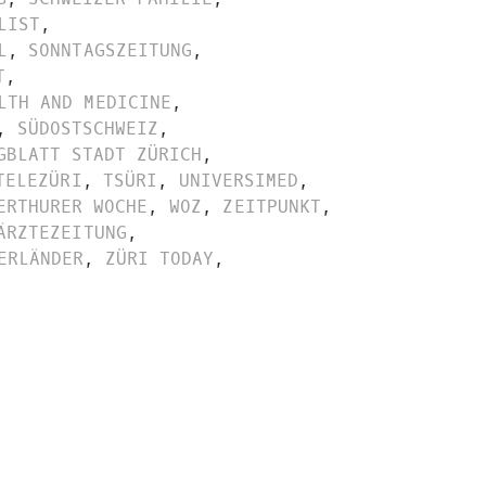
LIST
,
L
,
SONNTAGSZEITUNG
,
T
,
LTH AND MEDICINE
,
,
SÜDOSTSCHWEIZ
,
GBLATT STADT ZÜRICH
,
TELEZÜRI
,
TSÜRI
,
UNIVERSIMED
,
ERTHURER WOCHE
,
WOZ
,
ZEITPUNKT
,
ÄRZTEZEITUNG
,
ERLÄNDER
,
ZÜRI TODAY
,