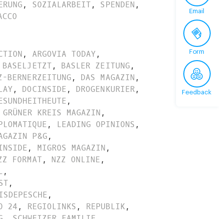
ERUNG
,
SOZIALARBEIT
,
SPENDEN
,
Email
ACCO
Form
CTION
,
ARGOVIA TODAY
,
BASELJETZT
,
BASLER ZEITUNG
,
Z-BERNERZEITUNG
,
DAS MAGAZIN
,
LAY
,
DOCINSIDE
,
DROGENKURIER
,
Feedback
ESUNDHEITHEUTE
,
GRÜNER KREIS MAGAZIN
,
PLOMATIQUE
,
LEADING OPINIONS
,
AGAZIN P&G
,
INSIDE
,
MIGROS MAGAZIN
,
ZZ FORMAT
,
NZZ ONLINE
,
L
,
ST
,
ISDEPESCHE
,
O 24
,
REGIOLINKS
,
REPUBLIK
,
G
,
SCHWEIZER FAMILIE
,