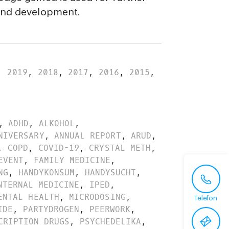
and development.
,
2019
,
2018
,
2017
,
2016
,
2015
,
,
ADHD
,
ALKOHOL
,
NIVERSARY
,
ANNUAL REPORT
,
ARUD
,
,
COPD
,
COVID-19
,
CRYSTAL METH
,
EVENT
,
FAMILY MEDICINE
,
NG
,
HANDYKONSUM
,
HANDYSUCHT
,
NTERNAL MEDICINE
,
IPED
,
ENTAL HEALTH
,
MICRODOSING
,
Telefon
IDE
,
PARTYDROGEN
,
PEERWORK
,
CRIPTION DRUGS
,
PSYCHEDELIKA
,