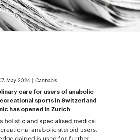
|
07. May 2024
Cannabis
plinary care for users of anabolic
recreational sports in Switzerland
linic has opened in Zurich
s holistic and specialised medical
ecreational anabolic steroid users.
dge gained is used for further