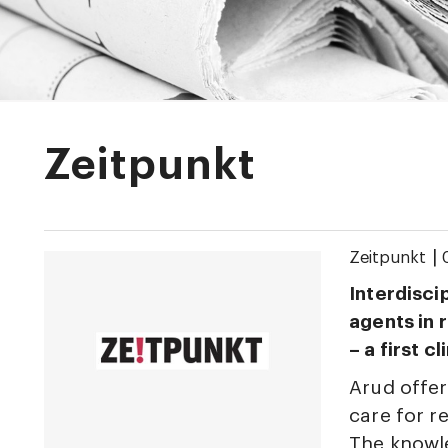
Zeitpunkt
|
Zeitpunkt
Interdisci
agents in 
– a first c
Arud offer
care for r
The knowle