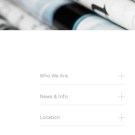
Who We Are
News & Info
Location