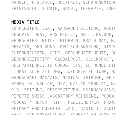
RAUSCH
,
RESEARCH
,
RÜCKFALL
,
SCHADENSMIND
SPIELSUCHT
,
STUDIE
,
SUCHT
,
THERAPIE
,
TOB
MEDIA TITLE
20 MINUTEN
,
3SAT
,
AARGAUER ZEITUNG
,
ADDI
ARGOVIA TODAY
,
ARS MEDICI
,
ARTE
,
BAJOUR
,
BEOBACHTER
,
BLICK
,
BLUEWIN
,
BRAIN MAG
,
B
DEFACTO
,
DER BUND
,
DEUTSCHLANDFUNK
,
DISP
ELTERNMAGAZIN
,
GCDP
,
GESUNDHEIT HEUTE
,
G
GESUNDHEITSTIPP
,
GLOBALPOST
,
GLÜCKSPOST
,
HOCHPARTERRE
,
INFODROG
,
ITV
,
LE MONDE DI
LIMMATTALER ZEITUNG
,
LUZERNER ZEITUNG
,
M
MANNSCHAFT MAGAZIN
,
MEDICAL TRIBUNE
,
MED
MYHEALTH
,
NAU.CH
,
NZZ
,
NZZ AM SONNTAG
,
N
P.S. ZEITUNG
,
PERSPEKTIVEN
,
PHARMAJOURNA
PIPETTE SWISS LABORATORY MEDICINE
,
PODCA
PODCAST: MEYER TRIFFT MEDIZINER:IN
,
PRAX
PRIMARY AND HOSPITAL CARE
,
RADIO 1
,
RADI
SAEZ
,
SARGANSERLÄNDER
,
SCHWEIZ AM SONNTA