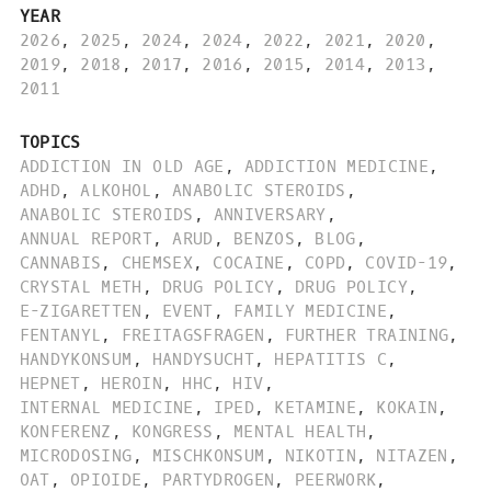
YEAR
2026
,
2025
,
2024
,
2024
,
2022
,
2021
,
2020
,
2019
,
2018
,
2017
,
2016
,
2015
,
2014
,
2013
,
2011
TOPICS
ADDICTION IN OLD AGE
,
ADDICTION MEDICINE
,
ADHD
,
ALKOHOL
,
ANABOLIC STEROIDS
,
ANABOLIC STEROIDS
,
ANNIVERSARY
,
ANNUAL REPORT
,
ARUD
,
BENZOS
,
BLOG
,
CANNABIS
,
CHEMSEX
,
COCAINE
,
COPD
,
COVID-19
,
CRYSTAL METH
,
DRUG POLICY
,
DRUG POLICY
,
E-ZIGARETTEN
,
EVENT
,
FAMILY MEDICINE
,
FENTANYL
,
FREITAGSFRAGEN
,
FURTHER TRAINING
,
HANDYKONSUM
,
HANDYSUCHT
,
HEPATITIS C
,
HEPNET
,
HEROIN
,
HHC
,
HIV
,
INTERNAL MEDICINE
,
IPED
,
KETAMINE
,
KOKAIN
,
KONFERENZ
,
KONGRESS
,
MENTAL HEALTH
,
MICRODOSING
,
MISCHKONSUM
,
NIKOTIN
,
NITAZEN
,
OAT
,
OPIOIDE
,
PARTYDROGEN
,
PEERWORK
,