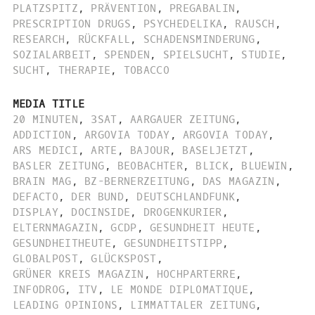
PLATZSPITZ
,
PRÄVENTION
,
PREGABALIN
,
PRESCRIPTION DRUGS
,
PSYCHEDELIKA
,
RAUSCH
,
RESEARCH
,
RÜCKFALL
,
SCHADENSMINDERUNG
,
SOZIALARBEIT
,
SPENDEN
,
SPIELSUCHT
,
STUDIE
,
SUCHT
,
THERAPIE
,
TOBACCO
MEDIA TITLE
20 MINUTEN
,
3SAT
,
AARGAUER ZEITUNG
,
ADDICTION
,
ARGOVIA TODAY
,
ARGOVIA TODAY
,
ARS MEDICI
,
ARTE
,
BAJOUR
,
BASELJETZT
,
BASLER ZEITUNG
,
BEOBACHTER
,
BLICK
,
BLUEWIN
,
BRAIN MAG
,
BZ-BERNERZEITUNG
,
DAS MAGAZIN
,
DEFACTO
,
DER BUND
,
DEUTSCHLANDFUNK
,
DISPLAY
,
DOCINSIDE
,
DROGENKURIER
,
ELTERNMAGAZIN
,
GCDP
,
GESUNDHEIT HEUTE
,
GESUNDHEITHEUTE
,
GESUNDHEITSTIPP
,
GLOBALPOST
,
GLÜCKSPOST
,
GRÜNER KREIS MAGAZIN
,
HOCHPARTERRE
,
INFODROG
,
ITV
,
LE MONDE DIPLOMATIQUE
,
LEADING OPINIONS
,
LIMMATTALER ZEITUNG
,