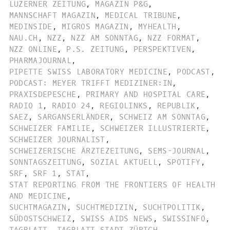
LUZERNER ZEITUNG
,
MAGAZIN P&G
,
MANNSCHAFT MAGAZIN
,
MEDICAL TRIBUNE
,
MEDINSIDE
,
MIGROS MAGAZIN
,
MYHEALTH
,
NAU.CH
,
NZZ
,
NZZ AM SONNTAG
,
NZZ FORMAT
,
NZZ ONLINE
,
P.S. ZEITUNG
,
PERSPEKTIVEN
,
PHARMAJOURNAL
,
PIPETTE SWISS LABORATORY MEDICINE
,
PODCAST
,
PODCAST: MEYER TRIFFT MEDIZINER:IN
,
PRAXISDEPESCHE
,
PRIMARY AND HOSPITAL CARE
,
RADIO 1
,
RADIO 24
,
REGIOLINKS
,
REPUBLIK
,
SAEZ
,
SARGANSERLÄNDER
,
SCHWEIZ AM SONNTAG
,
SCHWEIZER FAMILIE
,
SCHWEIZER ILLUSTRIERTE
,
SCHWEIZER JOURNALIST
,
SCHWEIZERISCHE ÄRZTEZEITUNG
,
SEMS-JOURNAL
,
SONNTAGSZEITUNG
,
SOZIAL AKTUELL
,
SPOTIFY
,
SRF
,
SRF 1
,
STAT
,
STAT REPORTING FROM THE FRONTIERS OF HEALTH
AND MEDICINE
,
SUCHTMAGAZIN
,
SUCHTMEDIZIN
,
SUCHTPOLITIK
,
SÜDOSTSCHWEIZ
,
SWISS AIDS NEWS
,
SWISSINFO
,