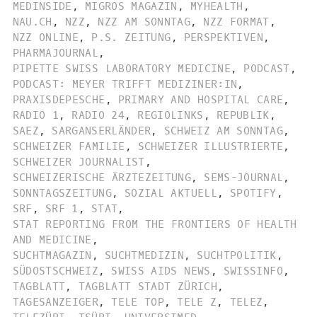
MEDINSIDE
,
MIGROS MAGAZIN
,
MYHEALTH
,
NAU.CH
,
NZZ
,
NZZ AM SONNTAG
,
NZZ FORMAT
,
NZZ ONLINE
,
P.S. ZEITUNG
,
PERSPEKTIVEN
,
PHARMAJOURNAL
,
PIPETTE SWISS LABORATORY MEDICINE
,
PODCAST
,
PODCAST: MEYER TRIFFT MEDIZINER:IN
,
PRAXISDEPESCHE
,
PRIMARY AND HOSPITAL CARE
,
RADIO 1
,
RADIO 24
,
REGIOLINKS
,
REPUBLIK
,
SAEZ
,
SARGANSERLÄNDER
,
SCHWEIZ AM SONNTAG
,
SCHWEIZER FAMILIE
,
SCHWEIZER ILLUSTRIERTE
,
SCHWEIZER JOURNALIST
,
SCHWEIZERISCHE ÄRZTEZEITUNG
,
SEMS-JOURNAL
,
SONNTAGSZEITUNG
,
SOZIAL AKTUELL
,
SPOTIFY
,
SRF
,
SRF 1
,
STAT
,
STAT REPORTING FROM THE FRONTIERS OF HEALTH
AND MEDICINE
,
SUCHTMAGAZIN
,
SUCHTMEDIZIN
,
SUCHTPOLITIK
,
SÜDOSTSCHWEIZ
,
SWISS AIDS NEWS
,
SWISSINFO
,
TAGBLATT
,
TAGBLATT STADT ZÜRICH
,
TAGESANZEIGER
,
TELE TOP
,
TELE Z
,
TELEZ
,