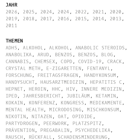
JAHR
2026
,
2025
,
2024
,
2024
,
2022
,
2021
,
2020
,
2019
,
2018
,
2017
,
2016
,
2015
,
2014
,
2013
,
2011
THEMEN
ADHS
,
ALKOHOL
,
ALKOHOL
,
ANABOLIC STEROIDS
,
ANABOLIKA
,
ARUD
,
BENZOS
,
BENZOS
,
BLOG
,
CANNABIS
,
CHEMSEX
,
COPD
,
COVID-19
,
CRACK
,
CRYSTAL METH
,
E-ZIGARETTEN
,
FENTANYL
,
FORSCHUNG
,
FREITAGSFRAGEN
,
HANDYKONSUM
,
HANDYSUCHT
,
HAUSARZTMEDIZIN
,
HEPATITIS C
,
HEPNET
,
HEROIN
,
HHC
,
HIV
,
INNERE MEDIZIN
,
IPED
,
JAHRESBERICHT
,
JUBILÄUM
,
KETAMIN
,
KOKAIN
,
KONFERENZ
,
KONGRESS
,
MEDIKAMENTE
,
MENTAL HEALTH
,
MICRODOSING
,
MISCHKONSUM
,
NIKOTIN
,
NITAZEN
,
OAT
,
OPIOIDE
,
PARTYDROGEN
,
PEERWORK
,
PLATZSPITZ
,
PRÄVENTION
,
PREGABALIN
,
PSYCHEDELIKA
,
RAUSCH
,
RÜCKFALL
,
SCHADENSMINDERUNG
,