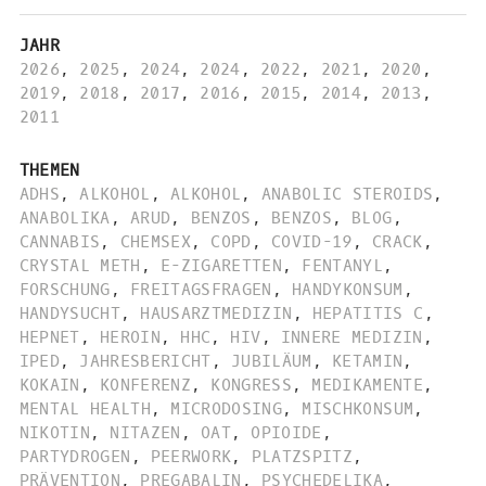
JAHR
2026
,
2025
,
2024
,
2024
,
2022
,
2021
,
2020
,
2019
,
2018
,
2017
,
2016
,
2015
,
2014
,
2013
,
2011
THEMEN
ADHS
,
ALKOHOL
,
ALKOHOL
,
ANABOLIC STEROIDS
,
ANABOLIKA
,
ARUD
,
BENZOS
,
BENZOS
,
BLOG
,
CANNABIS
,
CHEMSEX
,
COPD
,
COVID-19
,
CRACK
,
CRYSTAL METH
,
E-ZIGARETTEN
,
FENTANYL
,
FORSCHUNG
,
FREITAGSFRAGEN
,
HANDYKONSUM
,
HANDYSUCHT
,
HAUSARZTMEDIZIN
,
HEPATITIS C
,
HEPNET
,
HEROIN
,
HHC
,
HIV
,
INNERE MEDIZIN
,
IPED
,
JAHRESBERICHT
,
JUBILÄUM
,
KETAMIN
,
KOKAIN
,
KONFERENZ
,
KONGRESS
,
MEDIKAMENTE
,
MENTAL HEALTH
,
MICRODOSING
,
MISCHKONSUM
,
NIKOTIN
,
NITAZEN
,
OAT
,
OPIOIDE
,
PARTYDROGEN
,
PEERWORK
,
PLATZSPITZ
,
PRÄVENTION
,
PREGABALIN
,
PSYCHEDELIKA
,