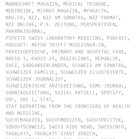
MANNSCHAFT MAGAZIN
,
MEDICAL TRIBUNE
,
MEDINSIDE
,
MIGROS MAGAZIN
,
MYHEALTH
,
NAU.CH
,
NZZ
,
NZZ AM SONNTAG
,
NZZ FORMAT
,
NZZ ONLINE
,
P.S. ZEITUNG
,
PERSPEKTIVEN
,
PHARMAJOURNAL
,
PIPETTE SWISS LABORATORY MEDICINE
,
PODCAST
,
PODCAST: MEYER TRIFFT MEDIZINER:IN
,
PRAXISDEPESCHE
,
PRIMARY AND HOSPITAL CARE
,
RADIO 1
,
RADIO 24
,
REGIOLINKS
,
REPUBLIK
,
SAEZ
,
SARGANSERLÄNDER
,
SCHWEIZ AM SONNTAG
,
SCHWEIZER FAMILIE
,
SCHWEIZER ILLUSTRIERTE
,
SCHWEIZER JOURNALIST
,
SCHWEIZERISCHE ÄRZTEZEITUNG
,
SEMS-JOURNAL
,
SONNTAGSZEITUNG
,
SOZIAL AKTUELL
,
SPOTIFY
,
SRF
,
SRF 1
,
STAT
,
STAT REPORTING FROM THE FRONTIERS OF HEALTH
AND MEDICINE
,
SUCHTMAGAZIN
,
SUCHTMEDIZIN
,
SUCHTPOLITIK
,
SÜDOSTSCHWEIZ
,
SWISS AIDS NEWS
,
SWISSINFO
,
TAGBLATT
,
TAGBLATT STADT ZÜRICH
,